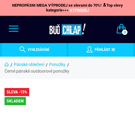
NEPROPÁSNI MEGA VÝPRODEJ se slevami do 70%! 🔝Top slevy
kategorie»»»
VÝPRODEJ
0
VYHLEDÁVÁNÍ
PŘIHLÁSIT SE
Pánské oblečení
Ponožky
Černé pánské outdoorové ponožky
SLEVA -15%
SKLADEM