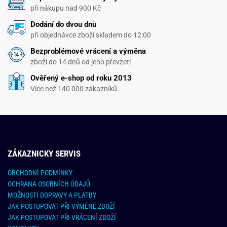
při nákupu nad 900 Kč
Dodání do dvou dnů
při objednávce zboží skladem do 12:00
Bezproblémové vrácení a výměna
zboží do 14 dnů od jeho převzetí
Ověřený e-shop od roku 2013
Více než 140 000 zákazníků
ZÁKAZNICKY SERVIS
OBCHODNÍ PODMÍNKY
OCHRANA OSOBNÍCH ÚDAJŮ
MOŽNOSTI DOPRAVY A PLATBY
JAK POSTUPOVAT PŘI VÝMĚNĚ ZBOŽÍ
JAK POSTUPOVAT PŘI VRÁCENÍ ZBOŽÍ