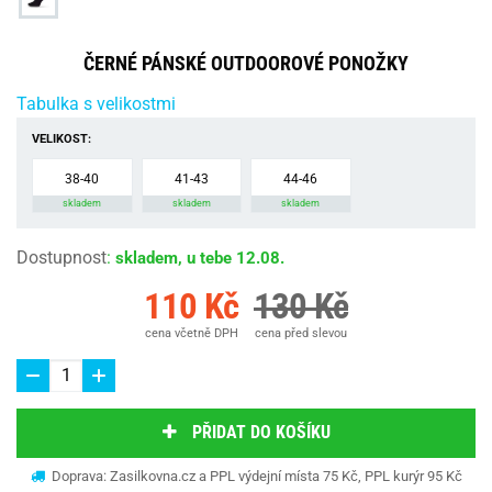
ČERNÉ PÁNSKÉ OUTDOOROVÉ PONOŽKY
Tabulka s velikostmi
VELIKOST:
38-40
41-43
44-46
skladem
skladem
skladem
Dostupnost
:
skladem, u tebe 12.08.
110 Kč
130 Kč
cena včetně DPH
cena před slevou
PŘIDAT DO KOŠÍKU
Doprava: Zasilkovna.cz a PPL výdejní místa 75 Kč, PPL kurýr 95 Kč