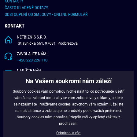
KONTAKTY
ČASTO KLADENÉ DOTAZY
ODSTOUPENÍ OD SMLOUVY - ONLINE FORMULÁŘ
KONTAKT
NETBIZNIS S.R.O.
Štiavnička 561, 97681, Podbrezová
ZAVOLAJTE NÁM:
+420 228 226 110
NAPÍŠTE NÁM:
info@budchlap.cz
Na Vašem soukromí nám záleží
UŽITEČNÉ INFORMACE
Soubory cookies vám pomohou rychle najít to, co potřebujete, ušetří
vám čas a zabrání tomu, aby se vám zobrazovaly reklamy, o které
O NÁS
se nezajímáte. Používáme
cookies
, abychom vám oznámili, že jste
VĚRNOSTNÍ PROGRAM
na naší stránce, a zobrazujeme produkty podle vašich preferencí.
BLOG
Soubory cookies nám pomáhají zlepšit váš vylepšený zážitek z
FACEBOOK
procházení.
Odmítnout vše