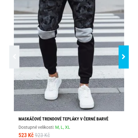
MASKÁČOVÉ TRENDOVÉ TEPLÁKY V ČERNÉ BARVĚ
ŠE
Dostupné velikosti:
M,
L,
XL
Dos
523 Kč
923 Kč
46