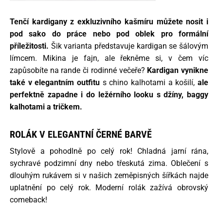
Tenčí kardigany z exkluzivního kašmíru můžete nosit i
pod sako do práce nebo pod oblek pro formální
příležitosti.
Šik varianta představuje kardigan se šálovým
límcem. Mikina je fajn, ale řekněme si, v čem víc
zapůsobíte na rande či rodinné večeře?
Kardigan vynikne
také v elegantním outfitu
s chino kalhotami a košilí,
ale
perfektně zapadne i do ležérního looku s džíny, baggy
kalhotami a tričkem.
ROLÁK V ELEGANTNÍ ČERNÉ BARVĚ
Stylově a pohodlně po celý rok! Chladná jarní rána,
sychravé podzimní dny nebo třeskutá zima. Oblečení s
dlouhým rukávem si v našich zeměpisných šířkách najde
uplatnění po celý rok. Moderní rolák zažívá obrovský
comeback!