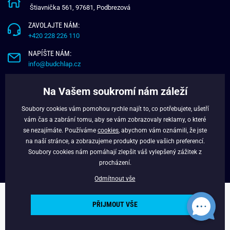
Štiavnička 561, 97681, Podbrezová
ZAVOLAJTE NÁM:
+420 228 226 110
NAPÍŠTE NÁM:
info@budchlap.cz
UŽITEČNÉ INFORMACE
Na Vašem soukromí nám záleží
O NÁS
Soubory cookies vám pomohou rychle najít to, co potřebujete, ušetří
VĚRNOSTNÍ PROGRAM
vám čas a zabrání tomu, aby se vám zobrazovaly reklamy, o které
BLOG
se nezajímáte. Používáme
cookies
, abychom vám oznámili, že jste
na naší stránce, a zobrazujeme produkty podle vašich preferencí.
FACEBOOK
Soubory cookies nám pomáhají zlepšit váš vylepšený zážitek z
procházení.
Odmítnout vše
Copyright © 2024 - Budchlap.cz Všechna práva vyhrazena. webdesign ©
PŘIJMOUT VŠE
litvanyi.sk
Powered by
Simplia.cz
.