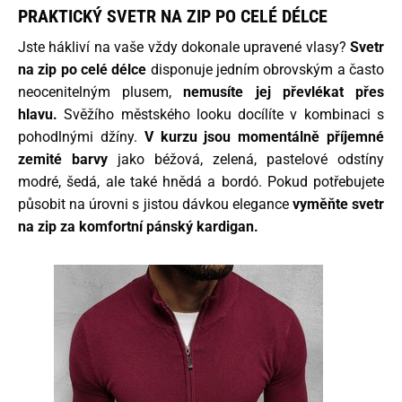
PRAKTICKÝ SVETR NA ZIP PO CELÉ DÉLCE
Jste hákliví na vaše vždy dokonale upravené vlasy?
Svetr
na zip po celé délce
disponuje jedním obrovským a často
neocenitelným plusem,
nemusíte jej převlékat přes
hlavu.
Svěžího městského looku docílíte v kombinaci s
pohodlnými džíny.
V kurzu jsou momentálně příjemné
zemité barvy
jako béžová, zelená, pastelové odstíny
modré, šedá, ale také hnědá a bordó. Pokud potřebujete
působit na úrovni s jistou dávkou elegance
vyměňte svetr
na zip za komfortní pánský kardigan.