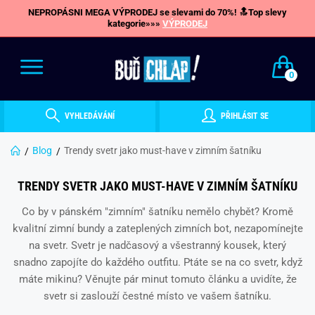
NEPROPÁSNI MEGA VÝPRODEJ se slevami do 70%! 🔝Top slevy
kategorie»»»
VÝPRODEJ
0
VYHLEDÁVÁNÍ
PŘIHLÁSIT SE
Blog
Trendy svetr jako must-have v zimním šatníku
TRENDY SVETR JAKO MUST-HAVE V ZIMNÍM ŠATNÍKU
Co by v pánském "zimním" šatníku nemělo chybět? Kromě
kvalitní zimní bundy a zateplených zimních bot, nezapomínejte
na svetr. Svetr je nadčasový a všestranný kousek, který
snadno zapojíte do každého outfitu. Ptáte se na co svetr, když
máte mikinu? Věnujte pár minut tomuto článku a uvidíte, že
svetr si zaslouží čestné místo ve vašem šatníku.