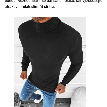
bundu. Rozhodnete-li se dát šanci roláku, tak vyzkoušejte
atraktivní
rolák slim fit střihu.