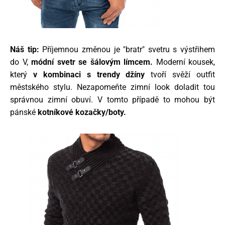
Náš tip:
Příjemnou změnou je "bratr" svetru s výstřihem
do V,
módní svetr se šálovým límcem.
Moderní kousek,
který
v kombinaci s trendy džíny
tvoří svěží outfit
městského stylu. Nezapomeňte zimní look doladit tou
správnou zimní obuví. V tomto případě to mohou být
pánské
kotníkové kozačky/boty.