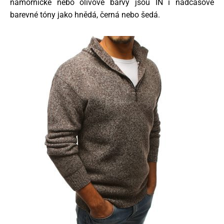
námořnické nebo olivové barvy jsou IN i nadčasové
barevné tóny jako hnědá, černá nebo šedá.