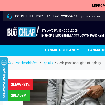
NEPROPÁ
+420 228 226 110
POTŘEBUJETE PORADIT?
po - pá 8:00 - 16:00
STYLOVÉ PÁNSKÉ OBLEČENÍ
E-SHOP S MODERNÍM A STYLOVÝM PÁNSKÝM
PÁNSKÉ OBLEČENÍ
PÁNSKÉ D
Pánské oblečení
Tepláky
Šedé pánské originální tepláky
SLEVA -33%
SKLADEM