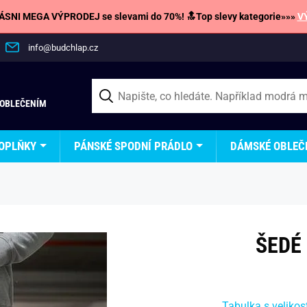
SNI MEGA VÝPRODEJ se slevami do 70%! 🔝Top slevy kategorie»»»
V
info@budchlap.cz
 OBLEČENÍM
OPLŇKY
PÁNSKÉ SPODNÍ PRÁDLO
DÁMSKÉ OBLEČ
ŠEDÉ
Tabulka s velikos