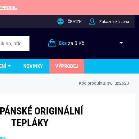
ÝPRODEJ
ČR/CZK
Zákaznická zóna
0
ks
za
0 Kč
ENÍ
NOVINKY
VÝPRODEJ
Kód produktu:
sw_ux2623
 PÁNSKÉ ORIGINÁLNÍ
TEPLÁKY
tmi