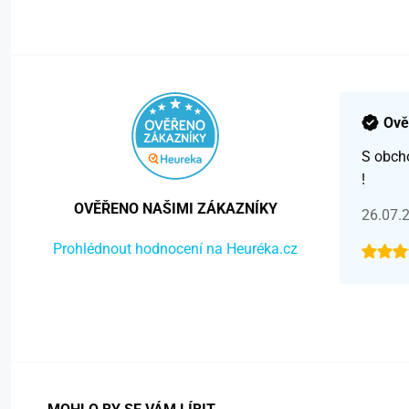
Ově
S obch
!
OVĚŘENO NAŠIMI ZÁKAZNÍKY
26.07.
Prohlédnout hodnocení na Heuréka.cz