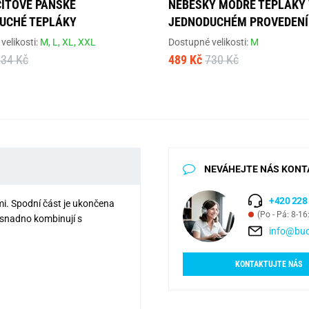
ITOVÉ PÁNSKÉ
NEBESKY MODRÉ TEPLÁKY 
UCHÉ TEPLÁKY
JEDNODUCHÉM PROVEDENÍ
velikosti:
M,
L,
XL,
XXL
Dostupné velikosti:
M
734 Kč
489 Kč
730 Kč
NEVÁHEJTE NÁS KONT
+420 228
i. Spodní část je ukončena
(Po - Pá: 8-16
 snadno kombinují s
info@bud
KONTAKTUJTE NÁS