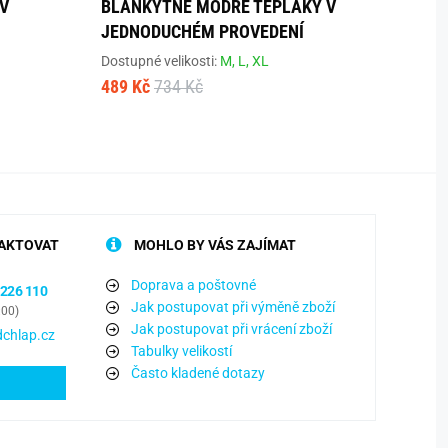
V
BLANKYTNĚ MODRÉ TEPLÁKY V
GRAN
JEDNODUCHÉM PROVEDENÍ
JEDN
Dostupné velikosti:
M,
L,
XL
Dostup
489 Kč
734 Kč
489 K
AKTOVAT
MOHLO BY VÁS ZAJÍMAT
Doprava a poštovné
 226 110
Jak postupovat při výměně zboží
:00)
Jak postupovat při vrácení zboží
chlap.cz
Tabulky velikostí
Často kladené dotazy