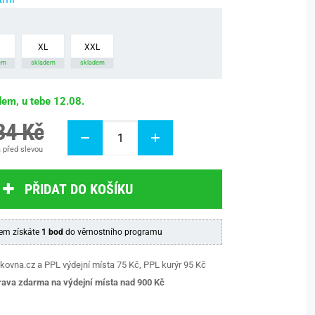
XL
XXL
em
skladem
skladem
dem, u tebe 12.08.
34 Kč
 před slevou
PŘIDAT DO KOŠÍKU
em získáte
1 bod
do věrnostního programu
kovna.cz a PPL výdejní místa 75 Kč, PPL kurýr 95 Kč
ava zdarma na výdejní místa nad 9
00 Kč