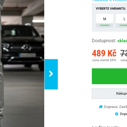
VYBERTE VARIANTU:
M
L
skladem
sklad
Dostupnost
:
skla
489 Kč
7
cena včetně DPH
cena
Nákup
Doprava: Zasil
Dopr