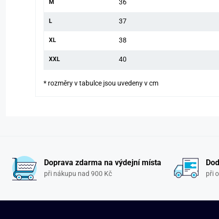
36
M
37
L
38
XL
40
XXL
* rozměry v tabulce jsou uvedeny v cm
Doprava zdarma na výdejní místa
Dod
při nákupu nad 900 Kč
při 