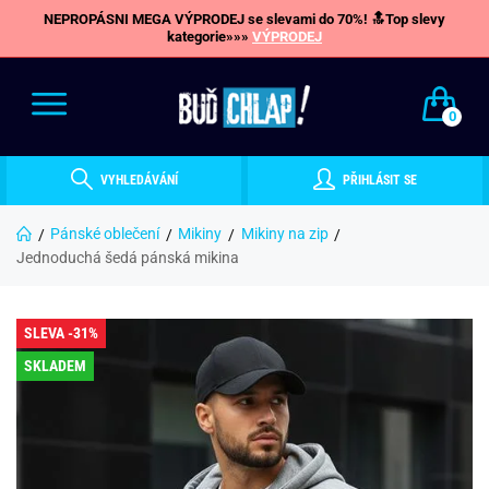
NEPROPÁSNI MEGA VÝPRODEJ se slevami do 70%! 🔝Top slevy
kategorie»»»
VÝPRODEJ
0
VYHLEDÁVÁNÍ
PŘIHLÁSIT SE
Pánské oblečení
Mikiny
Mikiny na zip
Jednoduchá šedá pánská mikina
SLEVA -31%
SKLADEM