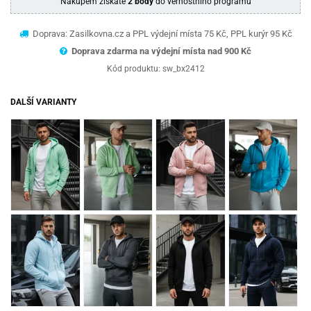
Nákupem získáte
2 body
do věrnostního programu
Doprava: Zasilkovna.cz a PPL výdejní místa 75 Kč, PPL kurýr 95 Kč
Doprava zdarma na výdejní místa nad 9
00 Kč
Kód produktu:
sw_bx2412
DALŠÍ VARIANTY