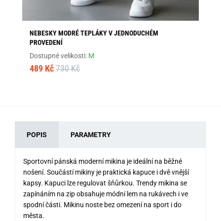
NEBESKY MODRÉ TEPLÁKY V JEDNODUCHÉM
ŠE
PROVEDENÍ
Dos
Dostupné velikosti:
M
48
489 Kč
730 Kč
POPIS
PARAMETRY
Sportovní pánská moderní mikina je ideální na běžné
nošení. Součástí mikiny je praktická kapuce i dvě vnější
kapsy. Kapuci lze regulovat šňůrkou. Trendy mikina se
zapínáním na zip obsahuje módní lem na rukávech i ve
spodní části. Mikinu noste bez omezení na sport i do
města.