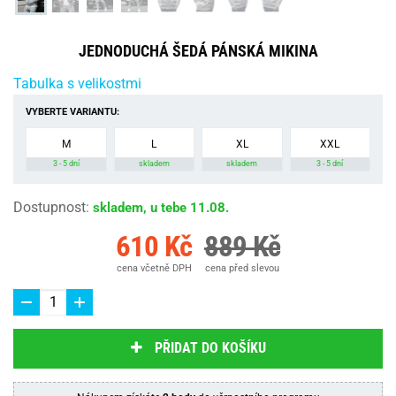
JEDNODUCHÁ ŠEDÁ PÁNSKÁ MIKINA
Tabulka s velikostmi
VYBERTE VARIANTU:
M
L
XL
XXL
3 - 5 dní
skladem
skladem
3 - 5 dní
Dostupnost
:
skladem, u tebe 11.08.
610 Kč
889 Kč
cena včetně DPH
cena před slevou
PŘIDAT DO KOŠÍKU