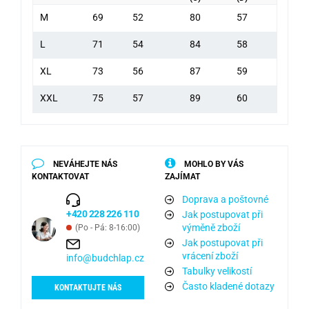
M
69
52
80
57
L
71
54
84
58
XL
73
56
87
59
XXL
75
57
89
60
NEVÁHEJTE NÁS
MOHLO BY VÁS
KONTAKTOVAT
ZAJÍMAT
Doprava a poštovné
+420 228 226 110
Jak postupovat při
výměně zboží
(Po - Pá: 8-16:00)
Jak postupovat při
vrácení zboží
info@budchlap.cz
Tabulky velikostí
Často kladené dotazy
KONTAKTUJTE NÁS