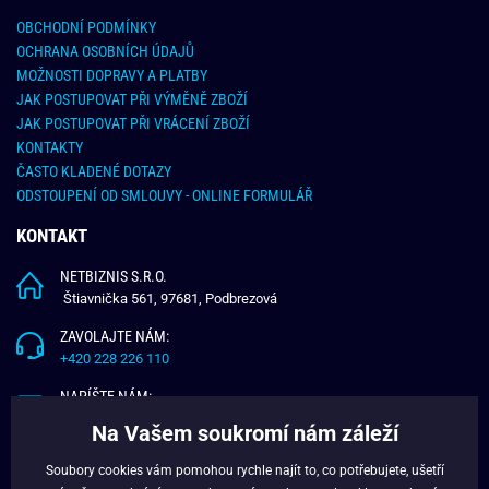
OBCHODNÍ PODMÍNKY
OCHRANA OSOBNÍCH ÚDAJŮ
MOŽNOSTI DOPRAVY A PLATBY
JAK POSTUPOVAT PŘI VÝMĚNĚ ZBOŽÍ
JAK POSTUPOVAT PŘI VRÁCENÍ ZBOŽÍ
KONTAKTY
ČASTO KLADENÉ DOTAZY
ODSTOUPENÍ OD SMLOUVY - ONLINE FORMULÁŘ
KONTAKT
NETBIZNIS S.R.O.
Štiavnička 561, 97681, Podbrezová
ZAVOLAJTE NÁM:
+420 228 226 110
NAPÍŠTE NÁM:
info@budchlap.cz
Na Vašem soukromí nám záleží
UŽITEČNÉ INFORMACE
Soubory cookies vám pomohou rychle najít to, co potřebujete, ušetří