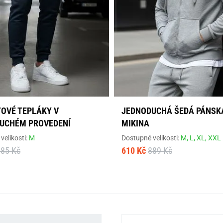
OVÉ TEPLÁKY V
JEDNODUCHÁ ŠEDÁ PÁNSK
UCHÉM PROVEDENÍ
MIKINA
velikosti:
M
Dostupné velikosti:
M,
L,
XL,
XXL
685 Kč
610 Kč
889 Kč