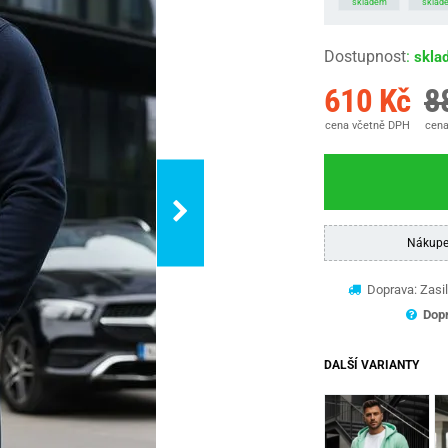
skladem
sklad
Dostupnost
:
skla
610 Kč
8
cena včetně DPH
cena
Nákupe
Doprava: Zasil
Dopr
DALŠÍ VARIANTY