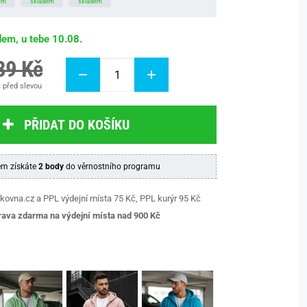
em
skladem
skladem
dem, u tebe 10.08.
89 Kč
 před slevou
PŘIDAT DO KOŠÍKU
m získáte
2 body
do věrnostního programu
kovna.cz a PPL výdejní místa 75 Kč, PPL kurýr 95 Kč
ava zdarma na výdejní místa nad 9
00 Kč