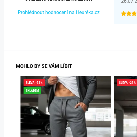
26.07.
Prohlédnout hodnocení na Heuréka.cz
MOHLO BY SE VÁM LÍBIT
SLEVA -33%
SLEVA -29%
SKLADEM