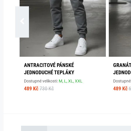
ANTRACITOVÉ PÁNSKÉ
GRANÁT
JEDNODUCHÉ TEPLÁKY
JEDNOD
Dostupné velikosti:
M,
L,
XL,
XXL
Dostupné 
489 Kč
730 Kč
489 Kč