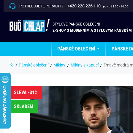
+420 228 226 110
POTŘEBUJETE PORADIT?
po - pá 8:00 - 16:00
STYLOVÉ PÁNSKÉ OBLEČENÍ
E-SHOP S MODERNÍM A STYLOVÝM PÁNSKÝM
PÁNSKÉ OBLEČENÍ
PÁNSKÉ D
Pánské oblečení
Mikiny
Mikiny s kapucí
Tmavě modrá mi
SLEVA -31%
SKLADEM