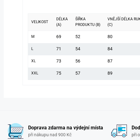
DÉLKA
ŠÍŘKA
VNĚJŠÍ DÉLKA RU
VELIKOST
(A)
PRODUKTU (B)
(C)
69
52
80
M
71
54
84
L
73
56
87
XL
75
57
89
XXL
Doprava zdarma na výdejní místa
Dod
při nákupu nad 900 Kč
při 