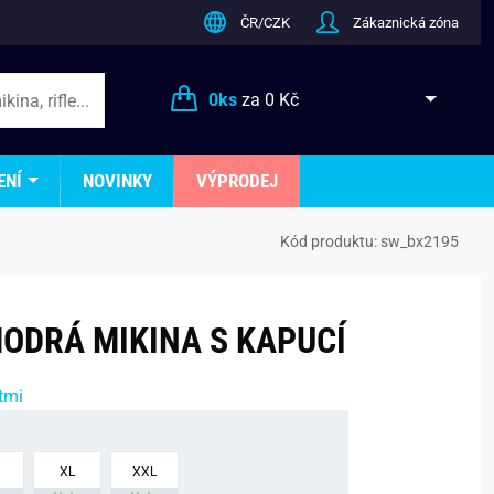
ČR/CZK
Zákaznická zóna
0
ks
za
0 Kč
ENÍ
NOVINKY
VÝPRODEJ
Kód produktu:
sw_bx2195
ODRÁ MIKINA S KAPUCÍ
tmi
XL
XXL