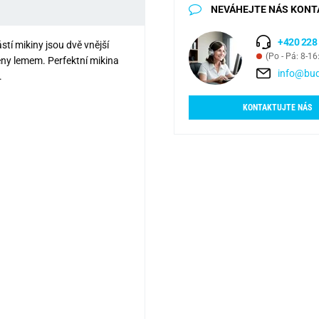
NEVÁHEJTE NÁS KONT
+420 228
tí mikiny jsou dvě vnější
(Po - Pá: 8-16
eny lemem. Perfektní mikina
info@bud
.
KONTAKTUJTE NÁS