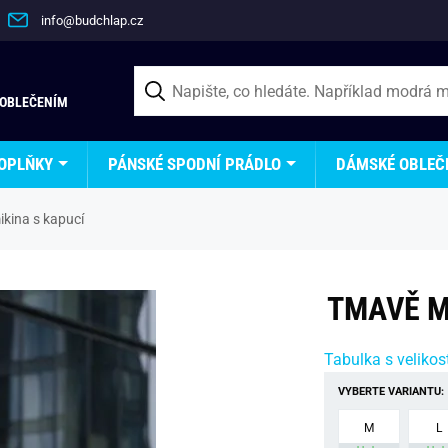
info@budchlap.cz
 OBLEČENÍM
OPLŇKY
PÁNSKÉ SPODNÍ PRÁDLO
DÁMSKÉ OBLEČ
kina s kapucí
TMAVĚ M
Tabulka s velikos
VYBERTE VARIANTU:
M
L