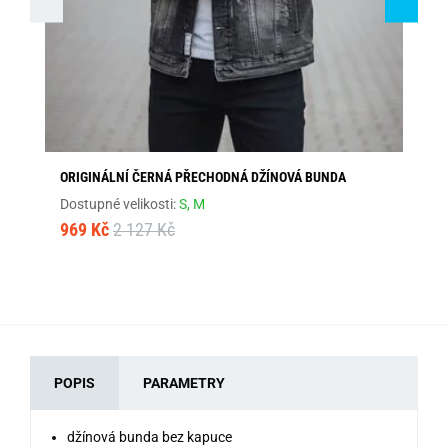
ORIGINÁLNÍ ČERNÁ PŘECHODNÁ DŽÍNOVÁ BUNDA
ČE
RU
Dostupné velikosti:
S,
M
Dos
969 Kč
2 127 Kč
1 
POPIS
PARAMETRY
džínová bunda bez kapuce