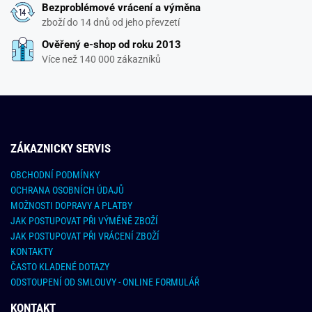
Bezproblémové vrácení a výměna
zboží do 14 dnů od jeho převzetí
Ověřený e-shop od roku 2013
Více než 140 000 zákazníků
ZÁKAZNICKY SERVIS
OBCHODNÍ PODMÍNKY
OCHRANA OSOBNÍCH ÚDAJŮ
MOŽNOSTI DOPRAVY A PLATBY
JAK POSTUPOVAT PŘI VÝMĚNĚ ZBOŽÍ
JAK POSTUPOVAT PŘI VRÁCENÍ ZBOŽÍ
KONTAKTY
ČASTO KLADENÉ DOTAZY
ODSTOUPENÍ OD SMLOUVY - ONLINE FORMULÁŘ
KONTAKT