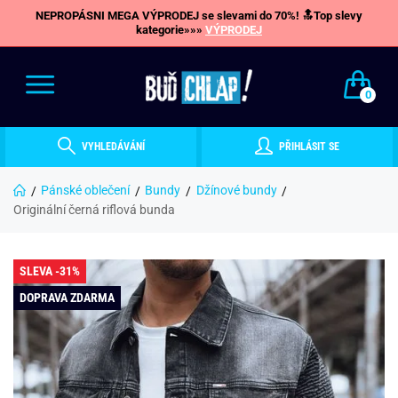
NEPROPÁSNI MEGA VÝPRODEJ se slevami do 70%! 🔝Top slevy
kategorie»»»
VÝPRODEJ
0
VYHLEDÁVÁNÍ
PŘIHLÁSIT SE
Pánské oblečení
Bundy
Džínové bundy
Originální černá riflová bunda
SLEVA -31%
DOPRAVA ZDARMA