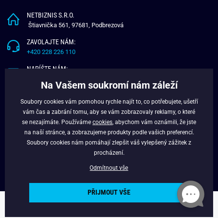
NETBIZNIS S.R.O.
Štiavnička 561, 97681, Podbrezová
ZAVOLAJTE NÁM:
+420 228 226 110
NAPÍŠTE NÁM:
info@budchlap.cz
Na Vašem soukromí nám záleží
UŽITEČNÉ INFORMACE
Soubory cookies vám pomohou rychle najít to, co potřebujete, ušetří
vám čas a zabrání tomu, aby se vám zobrazovaly reklamy, o které
O NÁS
se nezajímáte. Používáme
cookies
, abychom vám oznámili, že jste
VĚRNOSTNÍ PROGRAM
na naší stránce, a zobrazujeme produkty podle vašich preferencí.
BLOG
Soubory cookies nám pomáhají zlepšit váš vylepšený zážitek z
FACEBOOK
procházení.
Odmítnout vše
PŘIJMOUT VŠE
Copyright © 2024 - Budchlap.cz Všechna práva vyhrazena. webdesign ©
litvanyi.sk