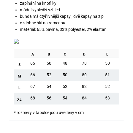
zapínání na knoflíky
módní vybledlý vzhled
bunda má čtyři vnější kapsy , dvě kapsy na zip
ozdobné šití na ramenou
materiál: 65% bavlna, 33% polyester, 2% elastan
A
B
C
D
E
65
50
48
78
50
S
66
52
50
80
51
M
67
54
52
82
52
L
68
56
54
84
53
XL
* rozměry v tabulce jsou uvedeny v cm