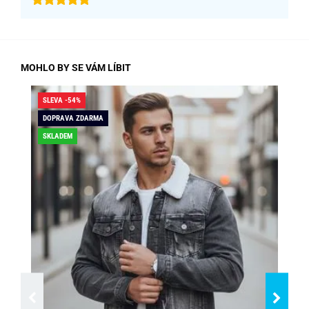
MOHLO BY SE VÁM LÍBIT
SLEVA -54%
SLE
DOPRAVA ZDARMA
DO
SKLADEM