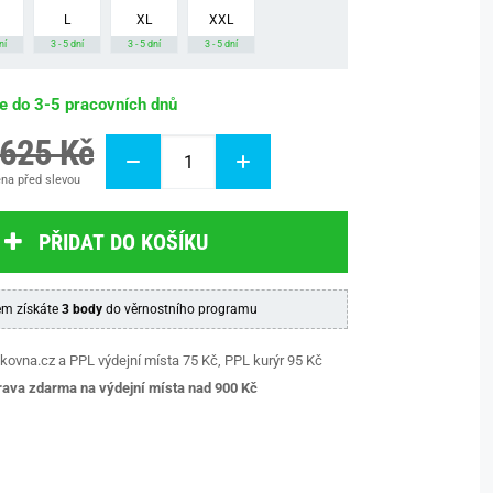
L
XL
XXL
ní
3 - 5 dní
3 - 5 dní
3 - 5 dní
be do 3-5 pracovních dnů
 625 Kč
na před slevou
PŘIDAT DO KOŠÍKU
m získáte
3 body
do věrnostního programu
kovna.cz a PPL výdejní místa 75 Kč, PPL kurýr 95 Kč
ava zdarma na výdejní místa nad 9
00 Kč