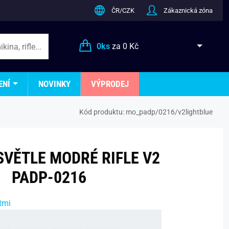
ČR/CZK
Zákaznická zóna
0
ks
za
0 Kč
ENÍ
NOVINKY
VÝPRODEJ
Kód produktu:
mo_padp/0216/v2lightblue
SVĚTLE MODRÉ RIFLE V2
PADP-0216
tmi