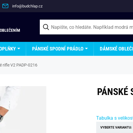
info@budchlap.cz
 OBLEČENÍM
OPLŇKY
PÁNSKÉ SPODNÍ PRÁDLO
DÁMSKÉ OBLEČ
é rifle V2 PADP-0216
PÁNSKÉ 
Tabulka s velikos
VYBERTE VARIANTU: