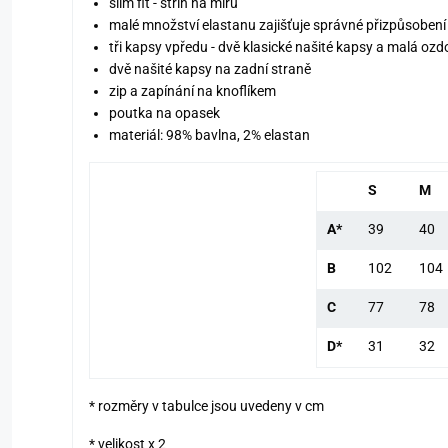
slim fit - střih na míru
malé množství elastanu zajišťuje správné přizpůsobení
tři kapsy vpředu - dvě klasické našité kapsy a malá oz
dvě našité kapsy na zadní straně
zip a zapínání na knoflíkem
poutka na opasek
materiál: 98% bavlna, 2% elastan
S
M
A*
39
40
B
102
104
C
77
78
D*
31
32
* rozměry v tabulce jsou uvedeny v cm
* velikost x 2