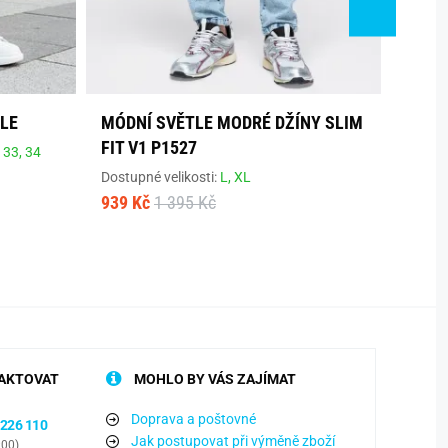
FLE
MÓDNÍ SVĚTLE MODRÉ DŽÍNY SLIM
KLAS
FIT V1 P1527
,
33,
34
Dostup
1 248
Dostupné velikosti:
L,
XL
939 Kč
1 395 Kč
AKTOVAT
MOHLO BY VÁS ZAJÍMAT
Doprava a poštovné
 226 110
Jak postupovat při výměně zboží
:00)