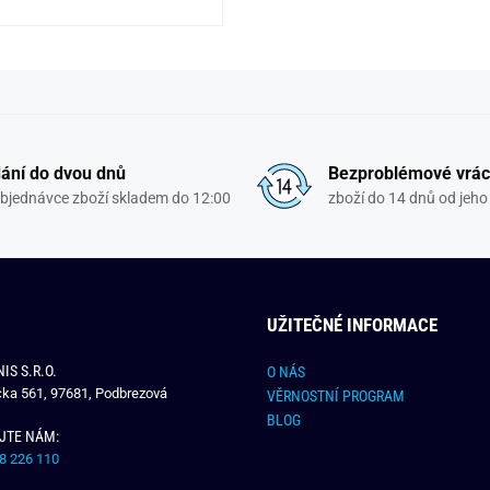
ání do dvou dnů
Bezproblémové vrác
objednávce zboží skladem do 12:00
zboží do 14 dnů od jeho 
UŽITEČNÉ INFORMACE
IS S.R.O.
O NÁS
čka 561, 97681, Podbrezová
VĚRNOSTNÍ PROGRAM
BLOG
JTE NÁM:
8 226 110