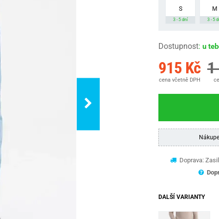
S
M
3 - 5 dní
3 - 5 d
Dostupnost
:
u te
915 Kč
1
cena včetně DPH
ce
Nákupe
Doprava: Zasil
Dopr
DALŠÍ VARIANTY