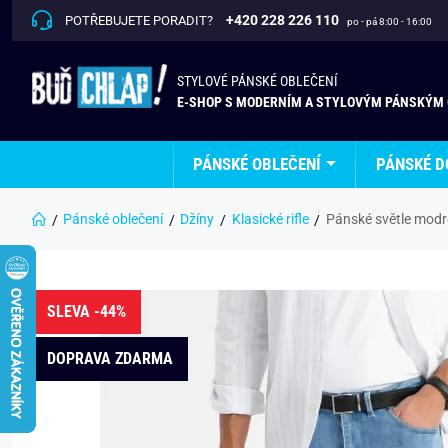
+420 228 226 110
POTŘEBUJETE PORADIT?
po - pá 8:00 - 16:00
STYLOVÉ PÁNSKÉ OBLEČENÍ
E-SHOP S MODERNÍM A STYLOVÝM PÁNSKÝM
PÁNSKÉ OBLEČENÍ
PÁNSKÉ D
Pánské oblečení
Džíny
Klasické rifle
Pánské světle modr
SLEVA -44%
DOPRAVA ZDARMA