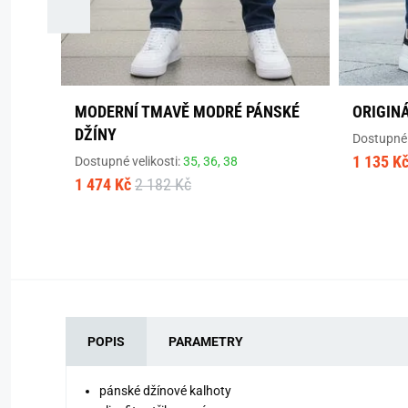
MODERNÍ TMAVĚ MODRÉ PÁNSKÉ
ORIGIN
DŽÍNY
Dostupné 
1 135 K
Dostupné velikosti:
35,
36,
38
1 474 Kč
2 182 Kč
POPIS
PARAMETRY
pánské džínové kalhoty