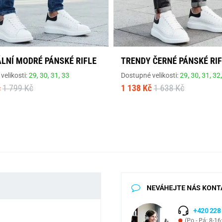
ÁLNÍ MODRÉ PÁNSKÉ RIFLE
TRENDY ČERNÉ PÁNSKÉ RI
velikosti:
29,
30,
31,
33
Dostupné velikosti:
29,
30,
31,
32
č
1 799 Kč
1 138 Kč
1 638 Kč
NEVÁHEJTE NÁS KONT
+420 228
(Po - Pá: 8-16