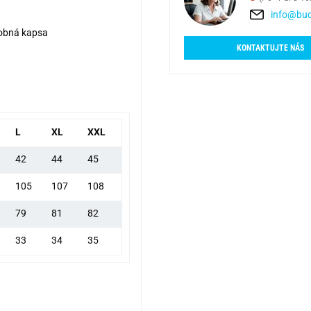
info@bud
dobná kapsa
KONTAKTUJTE NÁS
L
XL
XXL
42
44
45
105
107
108
79
81
82
33
34
35