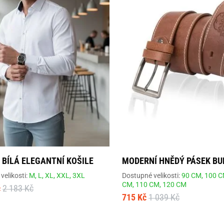
 BÍLÁ ELEGANTNÍ KOŠILE
MODERNÍ HNĚDÝ PÁSEK BU
velikosti:
M,
L,
XL,
XXL,
3XL
Dostupné velikosti:
90 CM,
100 C
CM,
110 CM,
120 CM
č
2 183 Kč
715 Kč
1 039 Kč