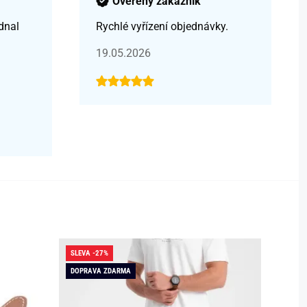
Ověřený zákazník
dnal
Rychlé vyřízení objednávky.
19.05.2026
SLEVA -27%
SLEVA -
DOPRAVA ZDARMA
DOPRAV
SKLADE