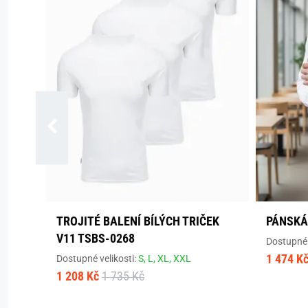
TROJITÉ BALENÍ BÍLÝCH TRIČEK
PÁNSKÁ
V11 TSBS-0268
Dostupné 
1 474 K
Dostupné velikosti:
S,
L,
XL,
XXL
1 208 Kč
1 735 Kč