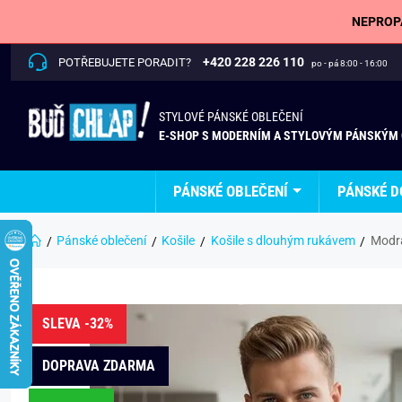
NEPROPÁ
+420 228 226 110
POTŘEBUJETE PORADIT?
po - pá 8:00 - 16:00
STYLOVÉ PÁNSKÉ OBLEČENÍ
E-SHOP S MODERNÍM A STYLOVÝM PÁNSKÝM
PÁNSKÉ OBLEČENÍ
PÁNSKÉ D
Pánské oblečení
Košile
Košile s dlouhým rukávem
Modrá
SLEVA -32%
DOPRAVA ZDARMA