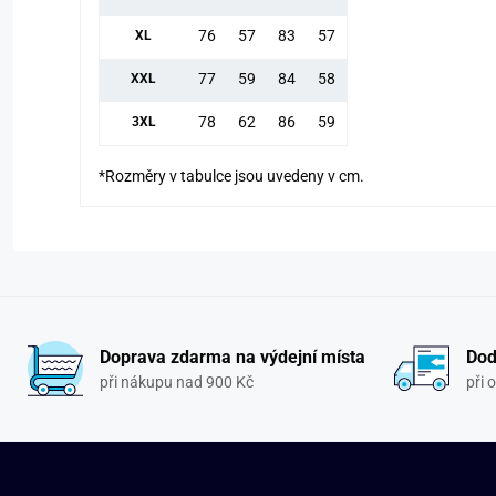
76
57
83
57
XL
77
59
84
58
XXL
78
62
86
59
3XL
*Rozměry v tabulce jsou uvedeny v cm.
Doprava zdarma na výdejní místa
Dod
při nákupu nad 900 Kč
při 