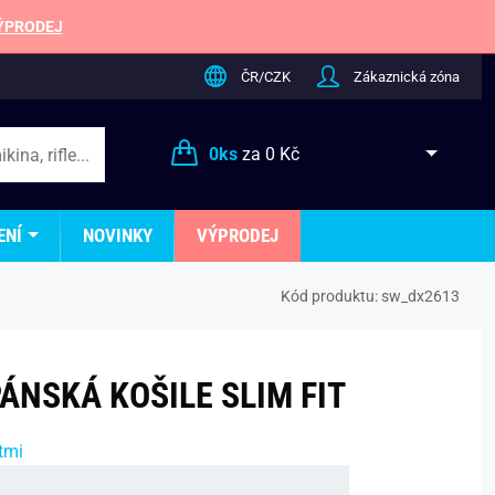
ÝPRODEJ
ČR/CZK
Zákaznická zóna
0
ks
za
0 Kč
ENÍ
NOVINKY
VÝPRODEJ
Kód produktu:
sw_dx2613
ÁNSKÁ KOŠILE SLIM FIT
tmi