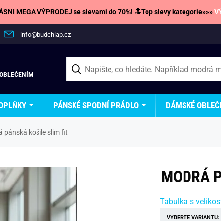
SNI MEGA VÝPRODEJ se slevami do 70%! 🔝Top slevy kategorie»»»
V
info@budchlap.cz
 OBLEČENÍM
OPLŇKY
PÁNSKÉ SPODNÍ PRÁDLO
DÁMSKÉ OBLEČ
 pánská košile slim fit
MODRÁ P
Tabulka s velikos
VYBERTE VARIANTU: