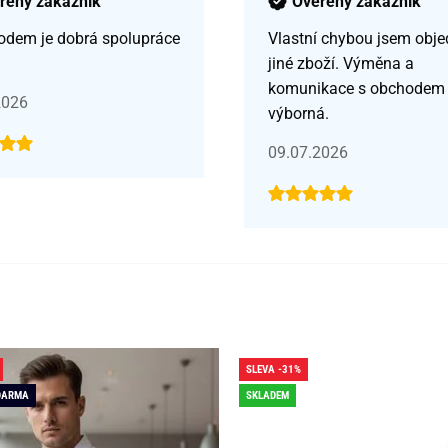
řený zákazník
Ověřený zákazník
odem je dobrá spolupráce
Vlastní chybou jsem obje
jiné zboží. Výměna a
komunikace s obchodem
2026
výborná.
09.07.2026
SLEVA -31%
DARMA
SKLADEM