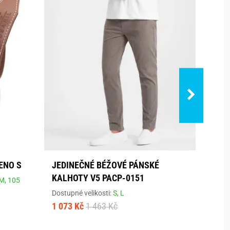
ENO S
JEDINEČNÉ BÉŽOVÉ PÁNSKÉ
TMAV
KALHOTY V5 PACP-0151
SPOR
M,
105
PACG
Dostupné velikosti:
S,
L
1 073 Kč
1 463 Kč
Dostup
939 K