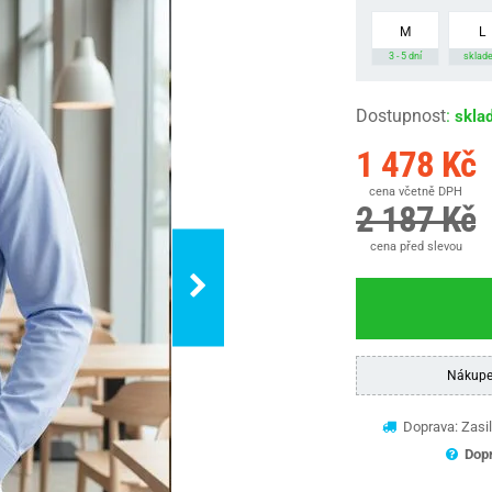
M
L
3 - 5 dní
sklad
Dostupnost
:
skla
1 478 Kč
cena včetně DPH
2 187 Kč
cena před slevou
Nákupe
Doprava: Zasil
Dopr