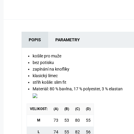
POPIS
PARAMETRY
košile pro muže
bez potisku
zapínání na knoflíky
klasický límec
střih košile: slim fit
Materiál: 80 % bavlna, 17 % polyester, 3 % elastan
VELIKOST:
(A)
(B)
(C)
(D)
73
53
80
55
M
74
55
82
56
L