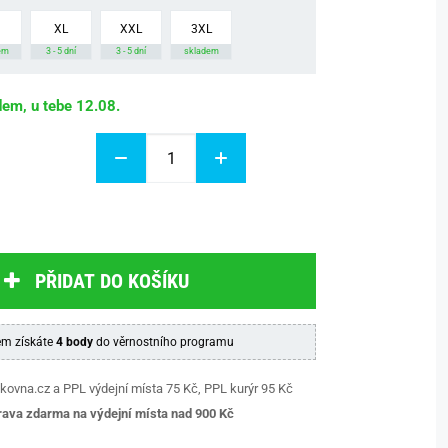
XL
XXL
3XL
em
3 - 5 dní
3 - 5 dní
skladem
dem, u tebe 12.08.
PŘIDAT DO KOŠÍKU
m získáte
4 body
do věrnostního programu
kovna.cz a PPL výdejní místa 75 Kč, PPL kurýr 95 Kč
ava zdarma na výdejní místa nad 9
00 Kč