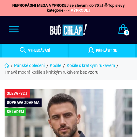
NEPROPÁSNI MEGA VÝPRODEJ se slevami do 70%! 🔝Top slevy
kategorie»»»
VÝPRODEJ
0
VYHLEDÁVÁNÍ
PŘIHLÁSIT SE
Pánské oblečení
Košile
Košile s krátkým rukávem
Tmavě modrá košile s krátkým rukávem bez vzoru
SLEVA -32%
DOPRAVA ZDARMA
SKLADEM