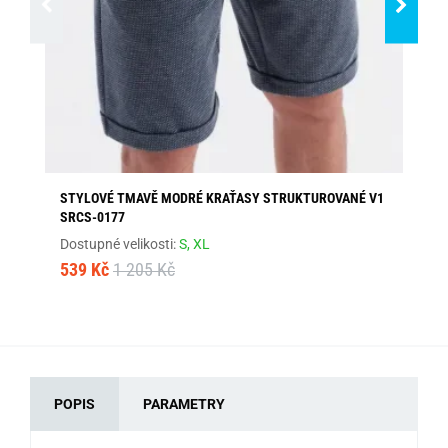
STYLOVÉ TMAVĚ MODRÉ KRAŤASY STRUKTUROVANÉ V1
PÁ
SRCS-0177
Sk
Dostupné velikosti:
S,
XL
23
539 Kč
1 205 Kč
POPIS
PARAMETRY