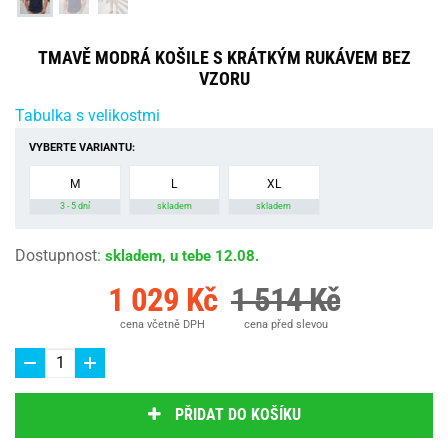
TMAVĚ MODRÁ KOŠILE S KRÁTKÝM RUKÁVEM BEZ
VZORU
Tabulka s velikostmi
VYBERTE VARIANTU:
M
L
XL
3 - 5 dní
skladem
skladem
Dostupnost
:
skladem, u tebe 12.08.
1 029 Kč
1 514 Kč
cena včetně DPH
cena před slevou
PŘIDAT DO KOŠÍKU