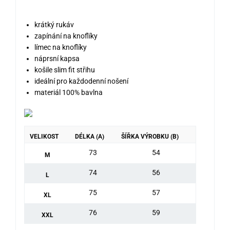
krátký rukáv
zapínání na knoflíky
límec na knoflíky
náprsní kapsa
košile slim fit střihu
ideální pro každodenní nošení
materiál 100% bavlna
VELIKOST
DÉLKA (A)
ŠÍŘKA VÝROBKU (B)
73
54
M
74
56
L
75
57
XL
76
59
XXL