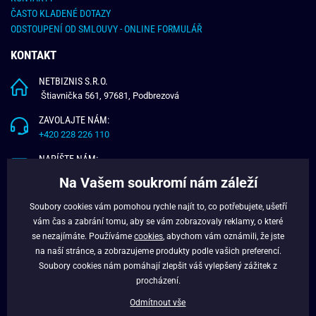
ČASTO KLADENÉ DOTAZY
ODSTOUPENÍ OD SMLOUVY - ONLINE FORMULÁŘ
KONTAKT
NETBIZNIS S.R.O.
Štiavnička 561, 97681, Podbrezová
ZAVOLAJTE NÁM:
+420 228 226 110
NAPÍŠTE NÁM:
info@budchlap.cz
Na Vašem soukromí nám záleží
UŽITEČNÉ INFORMACE
Soubory cookies vám pomohou rychle najít to, co potřebujete, ušetří
vám čas a zabrání tomu, aby se vám zobrazovaly reklamy, o které
O NÁS
se nezajímáte. Používáme
cookies
, abychom vám oznámili, že jste
VĚRNOSTNÍ PROGRAM
na naší stránce, a zobrazujeme produkty podle vašich preferencí.
BLOG
Soubory cookies nám pomáhají zlepšit váš vylepšený zážitek z
FACEBOOK
procházení.
Odmítnout vše