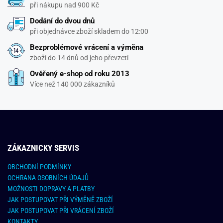
při nákupu nad 900 Kč
Dodání do dvou dnů
při objednávce zboží skladem do 12:00
Bezproblémové vrácení a výměna
zboží do 14 dnů od jeho převzetí
Ověřený e-shop od roku 2013
Více než 140 000 zákazníků
ZÁKAZNICKY SERVIS
OBCHODNÍ PODMÍNKY
OCHRANA OSOBNÍCH ÚDAJŮ
MOŽNOSTI DOPRAVY A PLATBY
JAK POSTUPOVAT PŘI VÝMĚNĚ ZBOŽÍ
JAK POSTUPOVAT PŘI VRÁCENÍ ZBOŽÍ
KONTAKTY