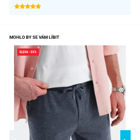
MOHLO BY SE VÁM LÍBIT
SLEVA -55%
SLE
SK