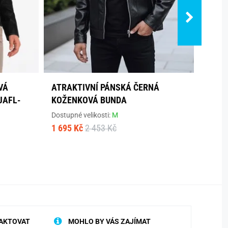
VÁ
ATRAKTIVNÍ PÁNSKÁ ČERNÁ
MÓDN
JAFL-
KOŽENKOVÁ BUNDA
BUND
Dostupné velikosti:
M
Dostup
1 695 Kč
2 453 Kč
1 808
AKTOVAT
MOHLO BY VÁS ZAJÍMAT