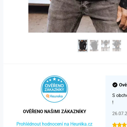
Ově
S obch
!
OVĚŘENO NAŠIMI ZÁKAZNÍKY
26.07.
Prohlédnout hodnocení na Heuréka.cz