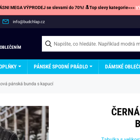
SNI MEGA VÝPRODEJ se slevami do 70%! 🔝Top slevy kategorie»»»
V
info@budchlap.cz
 OBLEČENÍM
OPLŇKY
PÁNSKÉ SPODNÍ PRÁDLO
DÁMSKÉ OBLEČ
ová pánská bunda s kapucí
ČERNÁ
B
Tabulka s velikos