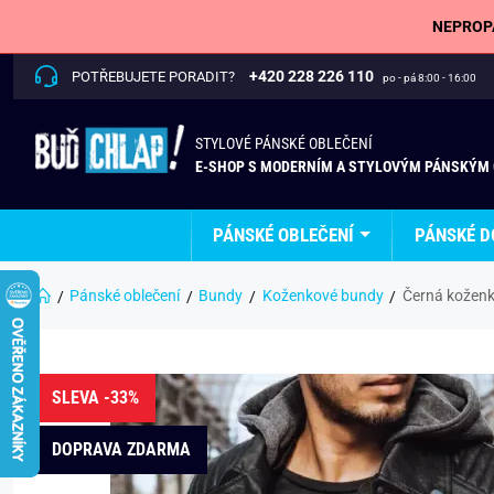
NEPROPÁ
+420 228 226 110
POTŘEBUJETE PORADIT?
po - pá 8:00 - 16:00
STYLOVÉ PÁNSKÉ OBLEČENÍ
E-SHOP S MODERNÍM A STYLOVÝM PÁNSKÝM
PÁNSKÉ OBLEČENÍ
PÁNSKÉ D
Pánské oblečení
Bundy
Koženkové bundy
Černá koženk
SLEVA -33%
DOPRAVA ZDARMA