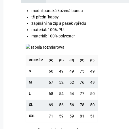
módní pánská kožená bunda
tři přední kapsy
zapínání na zip a pásek vpředu
materiál: 100% PU.
materiál: 100% polyester
ROZMĚR
(A)
(B)
(C)
(D)
(E)
66
49
49
75
49
S
67
52
52
76
49
M
68
54
54
77
50
L
69
56
56
78
50
XL
71
59
59
81
51
XXL