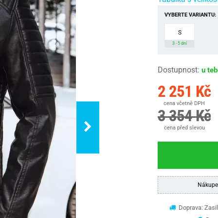
VYBERTE VARIANTU:
S
3 - 5 dní
Dostupnost
:
u te
2 251 Kč
cena včetně DPH
3 354 Kč
cena před slevou
Nákupe
Doprava: Zasil