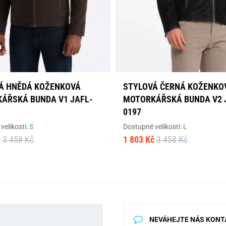
Á HNĚDÁ KOŽENKOVÁ
STYLOVÁ ČERNÁ KOŽENKO
ÁŘSKÁ BUNDA V1 JAFL-
MOTORKÁŘSKÁ BUNDA V2 
0197
velikosti:
S
Dostupné velikosti:
L
č
3 458 Kč
1 803 Kč
3 458 Kč
NEVÁHEJTE NÁS KONT