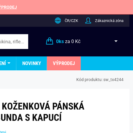
ÝPRODEJ
ČR/CZK
Zákaznická zóna
0
ks
za
0 Kč
ENÍ
NOVINKY
VÝPRODEJ
Kód produktu:
sw_tx4244
 KOŽENKOVÁ PÁNSKÁ
UNDA S KAPUCÍ
tmi