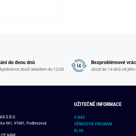
ání do dvou dnů
Bezproblémové vrác
objednávce zboží skladem do 12:00
zboží do 14 dnů od jeho 
UŽITEČNÉ INFORMACE
IS S.R.O.
O NÁS
čka 561, 97681, Podbrezová
VĚRNOSTNÍ PROGRAM
BLOG
JTE NÁM: