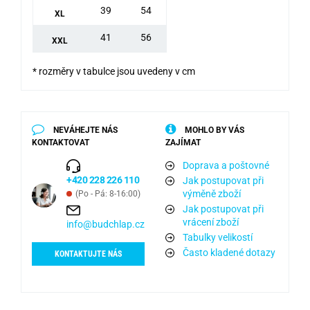
39
54
XL
41
56
XXL
* rozměry v tabulce jsou uvedeny v cm
NEVÁHEJTE NÁS
MOHLO BY VÁS
KONTAKTOVAT
ZAJÍMAT
Doprava a poštovné
+420 228 226 110
Jak postupovat při
výměně zboží
(Po - Pá: 8-16:00)
Jak postupovat při
vrácení zboží
info@budchlap.cz
Tabulky velikostí
Často kladené dotazy
KONTAKTUJTE NÁS