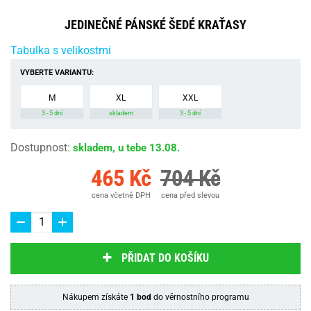
JEDINEČNÉ PÁNSKÉ ŠEDÉ KRAŤASY
Tabulka s velikostmi
VYBERTE VARIANTU:
M
XL
XXL
3 - 5 dní
skladem
3 - 5 dní
Dostupnost
:
skladem, u tebe 13.08.
465 Kč
704 Kč
cena včetně DPH
cena před slevou
PŘIDAT DO KOŠÍKU
Nákupem získáte
1 bod
do věrnostního programu