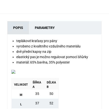
POPIS
PARAMETRY
teplákové kraťasy pro pány
vyrobeno z kvalitního vzdušného materiálu
dvě přední kapsy na zip
elastický pas je možno regulovat pomocí šňůrky
materiál: 65% bavlna, 35% polyester
ŠÍŘKA
DÉLKA
VELIKOST
A
B
35
50
M
37
52
L