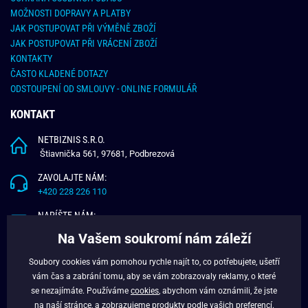
MOŽNOSTI DOPRAVY A PLATBY
JAK POSTUPOVAT PŘI VÝMĚNĚ ZBOŽÍ
JAK POSTUPOVAT PŘI VRÁCENÍ ZBOŽÍ
KONTAKTY
ČASTO KLADENÉ DOTAZY
ODSTOUPENÍ OD SMLOUVY - ONLINE FORMULÁŘ
KONTAKT
NETBIZNIS S.R.O.
Štiavnička 561, 97681, Podbrezová
ZAVOLAJTE NÁM:
+420 228 226 110
NAPÍŠTE NÁM:
info@budchlap.cz
Na Vašem soukromí nám záleží
UŽITEČNÉ INFORMACE
Soubory cookies vám pomohou rychle najít to, co potřebujete, ušetří
vám čas a zabrání tomu, aby se vám zobrazovaly reklamy, o které
O NÁS
se nezajímáte. Používáme
cookies
, abychom vám oznámili, že jste
VĚRNOSTNÍ PROGRAM
na naší stránce, a zobrazujeme produkty podle vašich preferencí.