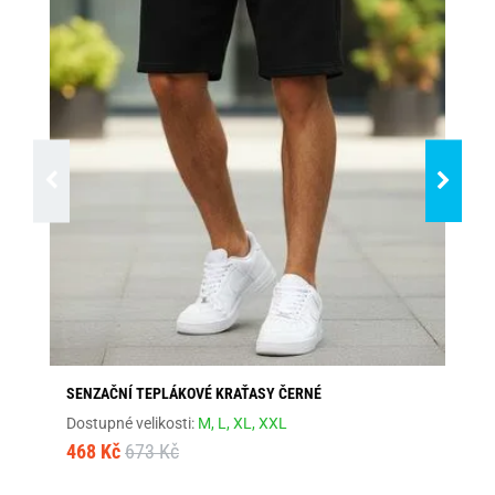
SENZAČNÍ TEPLÁKOVÉ KRAŤASY ČERNÉ
MÓ
Dostupné velikosti:
M,
L,
XL,
XXL
Dos
468 Kč
673 Kč
1 