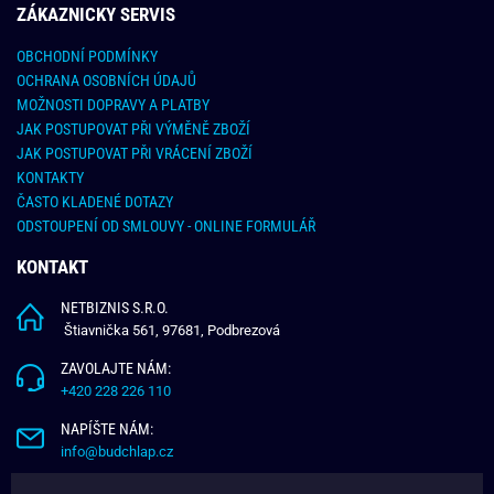
ZÁKAZNICKY SERVIS
OBCHODNÍ PODMÍNKY
OCHRANA OSOBNÍCH ÚDAJŮ
MOŽNOSTI DOPRAVY A PLATBY
JAK POSTUPOVAT PŘI VÝMĚNĚ ZBOŽÍ
JAK POSTUPOVAT PŘI VRÁCENÍ ZBOŽÍ
KONTAKTY
ČASTO KLADENÉ DOTAZY
ODSTOUPENÍ OD SMLOUVY - ONLINE FORMULÁŘ
KONTAKT
NETBIZNIS S.R.O.
Štiavnička 561, 97681, Podbrezová
ZAVOLAJTE NÁM:
+420 228 226 110
NAPÍŠTE NÁM:
info@budchlap.cz
UŽITEČNÉ INFORMACE