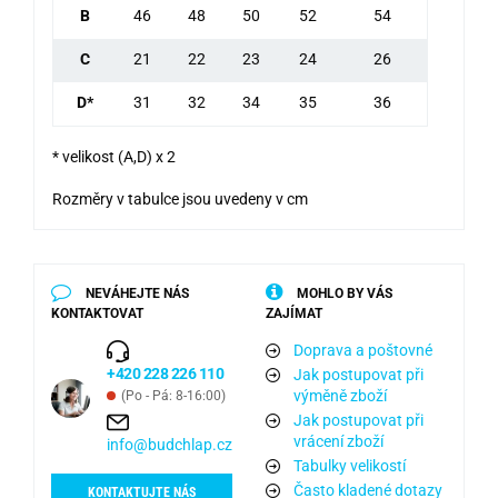
B
46
48
50
52
54
C
21
22
23
24
26
D*
31
32
34
35
36
* velikost (A,D) x 2
Rozměry v tabulce jsou uvedeny v cm
NEVÁHEJTE NÁS
MOHLO BY VÁS
KONTAKTOVAT
ZAJÍMAT
Doprava a poštovné
+420 228 226 110
Jak postupovat při
výměně zboží
(Po - Pá: 8-16:00)
Jak postupovat při
vrácení zboží
info@budchlap.cz
Tabulky velikostí
Často kladené dotazy
KONTAKTUJTE NÁS