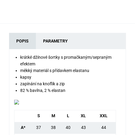
67
POPIS
PARAMETRY
krátké džínové šortky s promačkaným/sepraným
efektem
měkký materiál s přídavkem elastanu
kapsy
zapínání na knoflík a zip
82 % bavlna, 2 % elastan
S
M
L
XL
XXL
A*
37
38
40
43
44