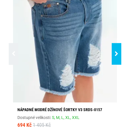
NÁPADNÉ MODRÉ DŽÍNOVÉ ŠORTKY V3 SRDS-0157
MO
SR
Dostupné velikosti:
S,
M,
L,
XL,
XXL
Dos
694 Kč
1 405 Kč