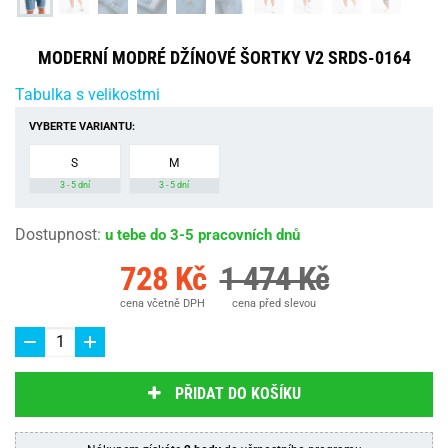
MODERNÍ MODRÉ DŽÍNOVÉ ŠORTKY V2 SRDS-0164
Tabulka s velikostmi
VYBERTE VARIANTU:
S
M
3 - 5 dní
3 - 5 dní
Dostupnost
:
u tebe do 3-5 pracovních dnů
728 Kč
1 474 Kč
cena včetně DPH
cena před slevou
PŘIDAT DO KOŠÍKU