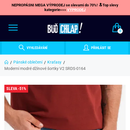
NEPROPÁSNI MEGA VÝPRODEJ se slevami do 70%! 🔝Top slevy
kategorie»»»
VÝPRODEJ
0
VYHLEDÁVÁNÍ
PŘIHLÁSIT SE
Pánské oblečení
Kraťasy
Moderní modré džínové šortky V2 SRDS-0164
SLEVA -51%