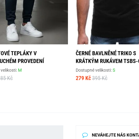
OVÉ TEPLÁKY V
ČERNÉ BAVLNĚNÉ TRIKO S
UCHÉM PROVEDENÍ
KRÁTKÝM RUKÁVEM TSBS-
velikosti:
M
Dostupné velikosti:
S
685 Kč
279 Kč
395 Kč
NEVÁHEJTE NÁS KONT