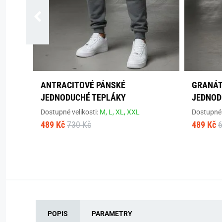
ANTRACITOVÉ PÁNSKÉ
GRANÁT
JEDNODUCHÉ TEPLÁKY
JEDNOD
Dostupné velikosti:
M,
L,
XL,
XXL
Dostupné 
489 Kč
730 Kč
489 Kč
POPIS
PARAMETRY