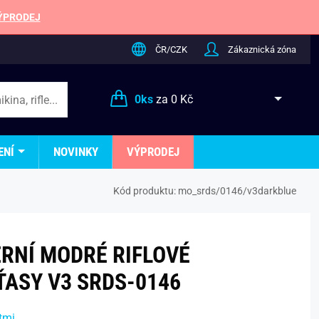
ÝPRODEJ
ČR/CZK
Zákaznická zóna
0
ks
za
0 Kč
ENÍ
NOVINKY
VÝPRODEJ
Kód produktu:
mo_srds/0146/v3darkblue
RNÍ MODRÉ RIFLOVÉ
ŤASY V3 SRDS-0146
tmi