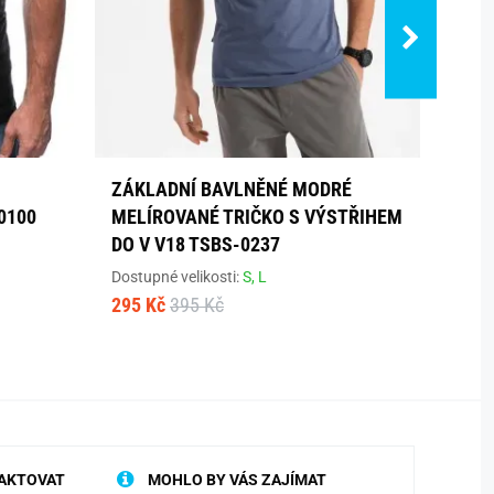
ZÁKLADNÍ BAVLNĚNÉ MODRÉ
ZÁKL
0100
MELÍROVANÉ TRIČKO S VÝSTŘIHEM
S VÝ
DO V V18 TSBS-0237
Dostup
295 K
Dostupné velikosti:
S,
L
295 Kč
395 Kč
AKTOVAT
MOHLO BY VÁS ZAJÍMAT