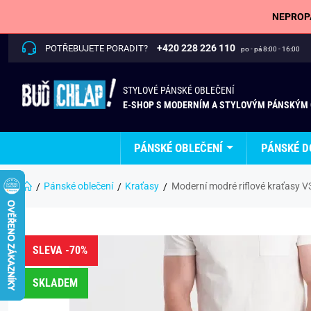
NEPROPÁ
+420 228 226 110
POTŘEBUJETE PORADIT?
po - pá 8:00 - 16:00
STYLOVÉ PÁNSKÉ OBLEČENÍ
E-SHOP S MODERNÍM A STYLOVÝM PÁNSKÝM
PÁNSKÉ OBLEČENÍ
PÁNSKÉ D
Pánské oblečení
Kraťasy
Moderní modré riflové kraťasy 
SLEVA -70%
SKLADEM