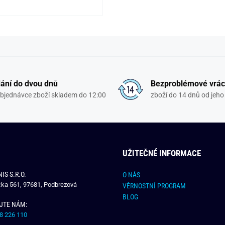
ání do dvou dnů
Bezproblémové vrác
objednávce zboží skladem do 12:00
zboží do 14 dnů od jeho 
UŽITEČNÉ INFORMACE
IS S.R.O.
O NÁS
čka 561, 97681, Podbrezová
VĚRNOSTNÍ PROGRAM
BLOG
JTE NÁM:
8 226 110