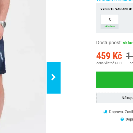
VYBERTE VARIANTU:
S
skladem
Dostupnost
:
skla
459 Kč
1
cena včetně DPH
ce
Nákup
Doprava: Zasil
Dopr