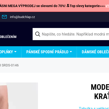
SNI MEGA VÝPRODEJ se slevami do 70%! 🔝Top slevy kategorie»»»
V
info@budchlap.cz
 OBLEČENÍM
OPLŇKY
PÁNSKÉ SPODNÍ PRÁDLO
DÁMSKÉ OBLEČ
V3 SRDS-0146
MODE
KRA
Tabulka s velikos