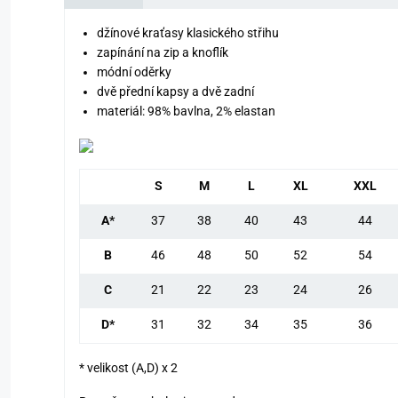
džínové kraťasy klasického střihu
zapínání na zip a knoflík
módní oděrky
dvě přední kapsy a dvě zadní
materiál: 98% bavlna, 2% elastan
S
M
L
XL
XXL
A*
37
38
40
43
44
B
46
48
50
52
54
C
21
22
23
24
26
D*
31
32
34
35
36
* velikost (A,D) x 2