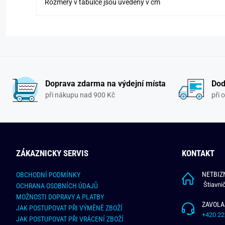
Rozměry v tabulce jsou uvedeny v cm
Doprava zdarma na výdejní místa
Dod
při nákupu nad 900 Kč
při 
ZÁKAZNICKY SERVIS
KONTAKT
NETBIZN
OBCHODNÍ PODMÍNKY
Štiavni
OCHRANA OSOBNÍCH ÚDAJŮ
MOŽNOSTI DOPRAVY A PLATBY
ZAVOLA
JAK POSTUPOVAT PŘI VÝMĚNĚ ZBOŽÍ
+420 22
JAK POSTUPOVAT PŘI VRÁCENÍ ZBOŽÍ