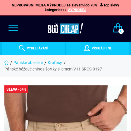
NEPROPÁSNI MEGA VÝPRODEJ se slevami do 70%! 🔝Top slevy
kategorie»»»
VÝPRODEJ
0
VYHLEDÁVÁNÍ
PŘIHLÁSIT SE
Pánské oblečení
Kraťasy
Pánské béžové chinos šortky s lemem V11 SRCS-0197
SLEVA -54%