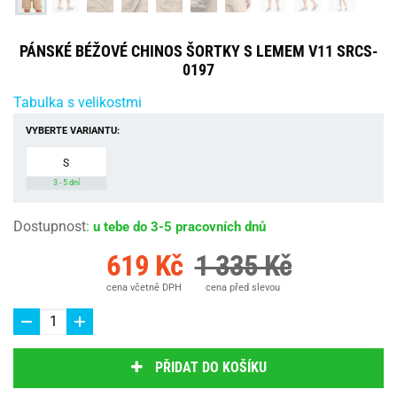
PÁNSKÉ BÉŽOVÉ CHINOS ŠORTKY S LEMEM V11 SRCS-
0197
Tabulka s velikostmi
VYBERTE VARIANTU:
S
3 - 5 dní
Dostupnost
:
u tebe do 3-5 pracovních dnů
619 Kč
1 335 Kč
cena včetně DPH
cena před slevou
PŘIDAT DO KOŠÍKU