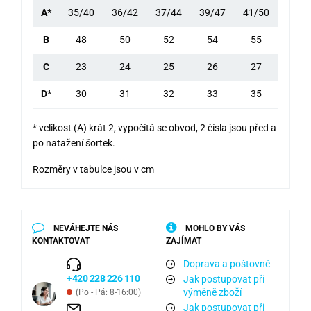
A*
35/40
36/42
37/44
39/47
41/50
B
48
50
52
54
55
C
23
24
25
26
27
D*
30
31
32
33
35
* velikost (A) krát 2, vypočítá se obvod, 2 čísla jsou před a
po natažení šortek.
Rozměry v tabulce jsou v cm
NEVÁHEJTE NÁS
MOHLO BY VÁS
KONTAKTOVAT
ZAJÍMAT
Doprava a poštovné
+420 228 226 110
Jak postupovat při
výměně zboží
(Po - Pá: 8-16:00)
Jak postupovat při