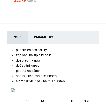
444 Kč
645 Kč
61
POPIS
PARAMETRY
pánské chinos šortky
zapínání na zip a knoflík
dvě přední kapsy
dvě zadní kapsy
poutka na pásek
šortky s kontrastním lemem
Materiál: 98 % bavlna, 2 % elastan
S
M
L
XL
XXL