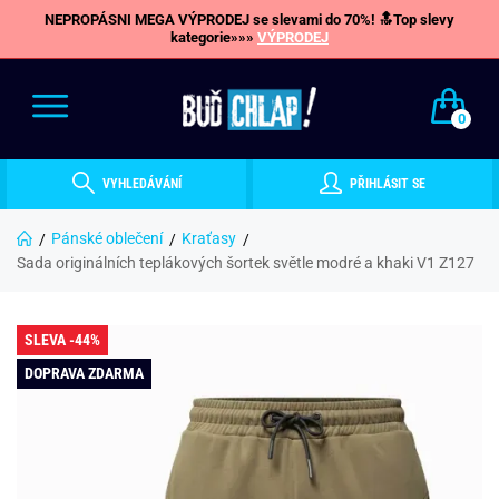
NEPROPÁSNI MEGA VÝPRODEJ se slevami do 70%! 🔝Top slevy
kategorie»»»
VÝPRODEJ
0
VYHLEDÁVÁNÍ
PŘIHLÁSIT SE
Pánské oblečení
Kraťasy
Sada originálních teplákových šortek světle modré a khaki V1 Z127
SLEVA -44%
DOPRAVA ZDARMA