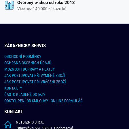
Ověřený e-shop od roku 2013
Více než 140 000 zákazníků
ZÁKAZNICKY SERVIS
OBCHODNÍ PODMÍNKY
OCHRANA OSOBNÍCH ÚDAJŮ
MOŽNOSTI DOPRAVY A PLATBY
JAK POSTUPOVAT PŘI VÝMĚNĚ ZBOŽÍ
JAK POSTUPOVAT PŘI VRÁCENÍ ZBOŽÍ
KONTAKTY
ČASTO KLADENÉ DOTAZY
ODSTOUPENÍ OD SMLOUVY - ONLINE FORMULÁŘ
KONTAKT
NETBIZNIS S.R.O.
Štiavnička 561, 97681, Podbrezová