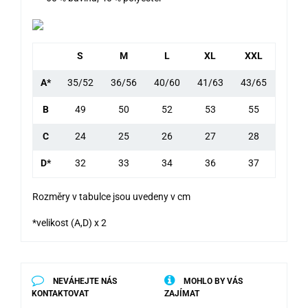
S
M
L
XL
XXL
A*
35/52
36/56
40/60
41/63
43/65
B
49
50
52
53
55
C
24
25
26
27
28
D*
32
33
34
36
37
Rozměry v tabulce jsou uvedeny v cm
*velikost (A,D) x 2
NEVÁHEJTE NÁS
MOHLO BY VÁS
KONTAKTOVAT
ZAJÍMAT