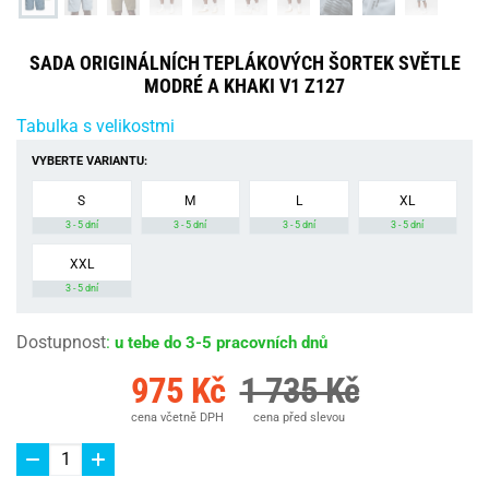
SADA ORIGINÁLNÍCH TEPLÁKOVÝCH ŠORTEK SVĚTLE
MODRÉ A KHAKI V1 Z127
Tabulka s velikostmi
VYBERTE VARIANTU:
S
M
L
XL
3 - 5 dní
3 - 5 dní
3 - 5 dní
3 - 5 dní
XXL
3 - 5 dní
Dostupnost
:
u tebe do 3-5 pracovních dnů
975 Kč
1 735 Kč
cena včetně DPH
cena před slevou