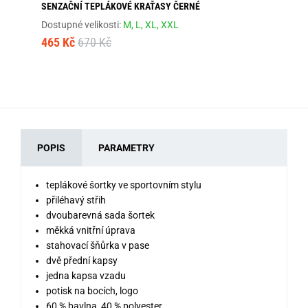
SENZAČNÍ TEPLÁKOVÉ KRAŤASY ČERNÉ
PO
Dostupné velikosti:
M,
L,
XL,
XXL
Dos
465 Kč
670 Kč
46
POPIS
PARAMETRY
teplákové šortky ve sportovním stylu
přiléhavý střih
dvoubarevná sada šortek
měkká vnitřní úprava
stahovací šňůrka v pase
dvě přední kapsy
jedna kapsa vzadu
potisk na bocích, logo
60 % bavlna, 40 % polyester