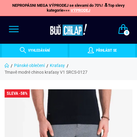
NEPROPÁSNI MEGA VÝPRODEJ se slevami do 70%! 🔝Top slevy
kategorie»»»
VÝPRODEJ
0
VYHLEDÁVÁNÍ
PŘIHLÁSIT SE
Pánské oblečení
Kraťasy
Tmavě modré chinos kraťasy V1 SRCS-0127
SLEVA -58%