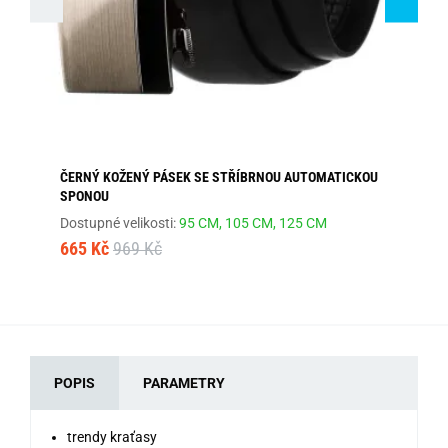
ČERNÝ KOŽENÝ PÁSEK SE STŘÍBRNOU AUTOMATICKOU
PÁ
SPONOU
Dos
Dostupné velikosti:
95 CM,
105 CM,
125 CM
1 
665 Kč
969 Kč
POPIS
PARAMETRY
trendy kraťasy