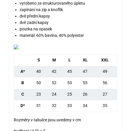
vyrobeno ze strukturovaného úpletu
zapínání na zip a knoflík
dvě přední kapsy
dvě zadní kapsy
poutka na opasek
materiál: 60% bavlna, 40% polyester
S
M
L
XL
XXL
A*
40
42
45
47
49
B
50
52
53
55
56
C
23
24
25
26
27
D*
31
32
33
34
35
Rozměry v tabulce jsou uvedeny v cm