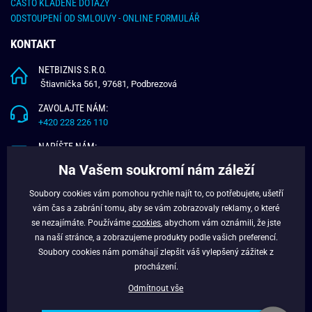
ČASTO KLADENÉ DOTAZY
ODSTOUPENÍ OD SMLOUVY - ONLINE FORMULÁŘ
KONTAKT
NETBIZNIS S.R.O.
Štiavnička 561, 97681, Podbrezová
ZAVOLAJTE NÁM:
+420 228 226 110
NAPÍŠTE NÁM:
info@budchlap.cz
Na Vašem soukromí nám záleží
UŽITEČNÉ INFORMACE
Soubory cookies vám pomohou rychle najít to, co potřebujete, ušetří
vám čas a zabrání tomu, aby se vám zobrazovaly reklamy, o které
O NÁS
se nezajímáte. Používáme
cookies
, abychom vám oznámili, že jste
VĚRNOSTNÍ PROGRAM
na naší stránce, a zobrazujeme produkty podle vašich preferencí.
BLOG
Soubory cookies nám pomáhají zlepšit váš vylepšený zážitek z
FACEBOOK
procházení.
Odmítnout vše