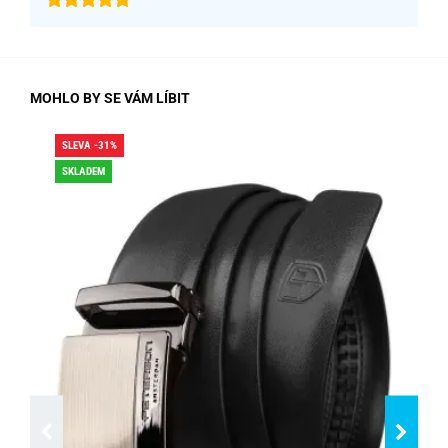
MOHLO BY SE VÁM LÍBIT
SLEVA -31%
SLE
SKLADEM
DO