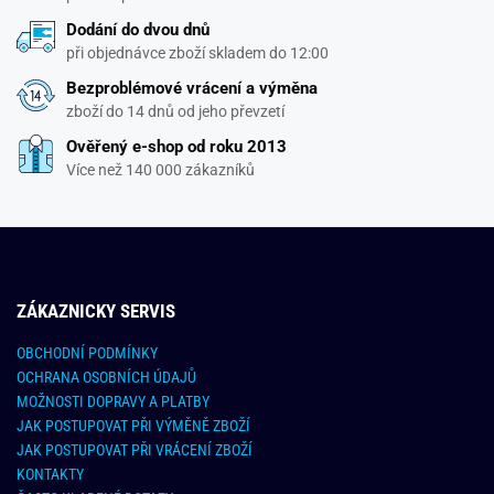
Dodání do dvou dnů
při objednávce zboží skladem do 12:00
Bezproblémové vrácení a výměna
zboží do 14 dnů od jeho převzetí
Ověřený e-shop od roku 2013
Více než 140 000 zákazníků
ZÁKAZNICKY SERVIS
OBCHODNÍ PODMÍNKY
OCHRANA OSOBNÍCH ÚDAJŮ
MOŽNOSTI DOPRAVY A PLATBY
JAK POSTUPOVAT PŘI VÝMĚNĚ ZBOŽÍ
JAK POSTUPOVAT PŘI VRÁCENÍ ZBOŽÍ
KONTAKTY