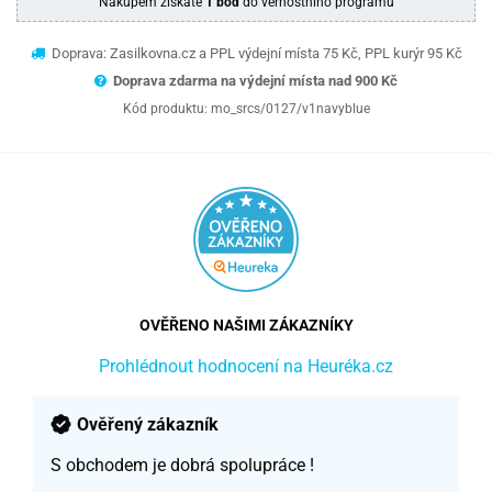
Nákupem získáte
1 bod
do věrnostního programu
Doprava: Zasilkovna.cz a PPL výdejní místa 75 Kč, PPL kurýr 95 Kč
Doprava zdarma na výdejní místa nad 9
00 Kč
Kód produktu:
mo_srcs/0127/v1navyblue
OVĚŘENO NAŠIMI ZÁKAZNÍKY
Prohlédnout hodnocení na Heuréka.cz
Ověřený zákazník
S obchodem je dobrá spolupráce !