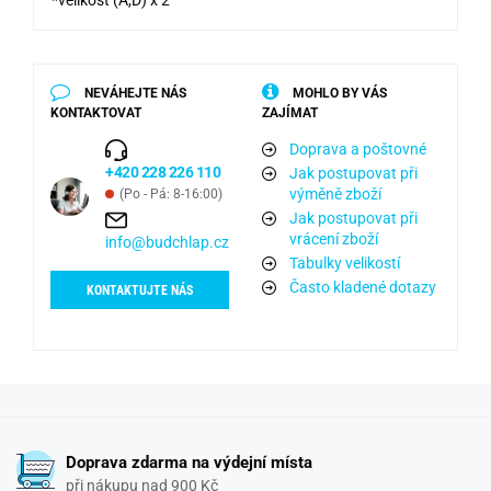
*velikost (A,D) x 2
NEVÁHEJTE NÁS
MOHLO BY VÁS
KONTAKTOVAT
ZAJÍMAT
Doprava a poštovné
+420 228 226 110
Jak postupovat při
výměně zboží
(Po - Pá: 8-16:00)
Jak postupovat při
vrácení zboží
info@budchlap.cz
Tabulky velikostí
Často kladené dotazy
KONTAKTUJTE NÁS
Doprava zdarma na výdejní místa
při nákupu nad 900 Kč