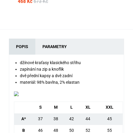
468 Kč
673 Kč
1 
POPIS
PARAMETRY
džínové kraťasy klasického střihu
zapínání na zip a knoflík
dvě přední kapsy a dvě zadní
materiál: 98% bavlna, 2% elastan
S
M
L
XL
XXL
A*
37
38
42
44
45
B
46
48
50
52
55