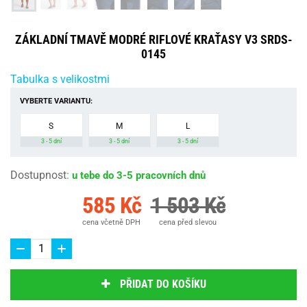
ZÁKLADNÍ TMAVĚ MODRÉ RIFLOVÉ KRAŤASY V3 SRDS-
0145
Tabulka s velikostmi
VYBERTE VARIANTU:
S
M
L
3 - 5 dní
3 - 5 dní
3 - 5 dní
Dostupnost
:
u tebe do 3-5 pracovních dnů
585 Kč
1 503 Kč
cena včetně DPH
cena před slevou
PŘIDAT DO KOŠÍKU