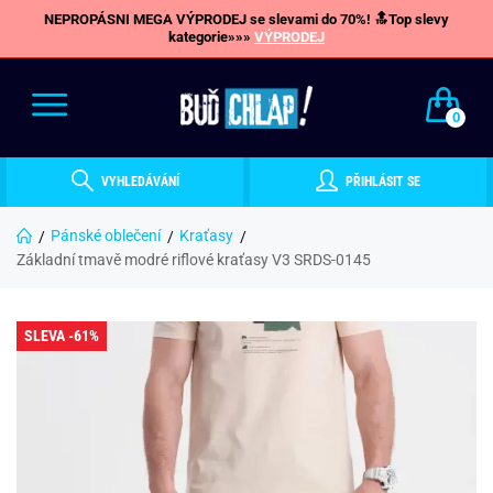
NEPROPÁSNI MEGA VÝPRODEJ se slevami do 70%! 🔝Top slevy
kategorie»»»
VÝPRODEJ
0
VYHLEDÁVÁNÍ
PŘIHLÁSIT SE
Pánské oblečení
Kraťasy
Základní tmavě modré riflové kraťasy V3 SRDS-0145
SLEVA -61%