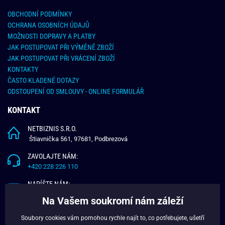
OBCHODNÍ PODMÍNKY
OCHRANA OSOBNÍCH ÚDAJŮ
MOŽNOSTI DOPRAVY A PLATBY
JAK POSTUPOVAT PŘI VÝMĚNĚ ZBOŽÍ
JAK POSTUPOVAT PŘI VRÁCENÍ ZBOŽÍ
KONTAKTY
ČASTO KLADENÉ DOTAZY
ODSTOUPENÍ OD SMLOUVY - ONLINE FORMULÁŘ
KONTAKT
NETBIZNIS S.R.O.
Štiavnička 561, 97681, Podbrezová
ZAVOLAJTE NÁM:
+420 228 226 110
NAPÍŠTE NÁM:
info@budchlap.cz
Na Vašem soukromí nám záleží
UŽITEČNÉ INFORMACE
Soubory cookies vám pomohou rychle najít to, co potřebujete, ušetří