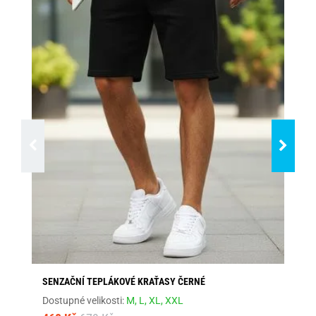
SENZAČNÍ TEPLÁKOVÉ KRAŤASY ČERNÉ
MÓ
Dostupné velikosti:
M,
L,
XL,
XXL
Dos