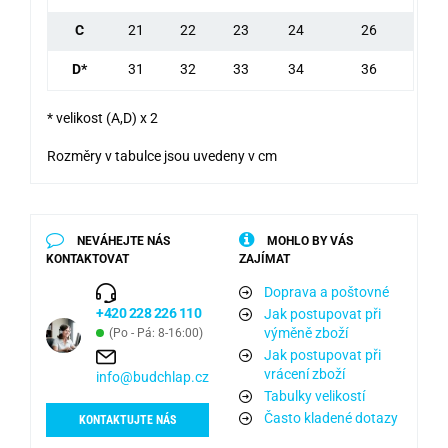
C
21
22
23
24
26
D*
31
32
33
34
36
* velikost (A,D) x 2
Rozměry v tabulce jsou uvedeny v cm
NEVÁHEJTE NÁS
MOHLO BY VÁS
KONTAKTOVAT
ZAJÍMAT
Doprava a poštovné
+420 228 226 110
Jak postupovat při
výměně zboží
(Po - Pá: 8-16:00)
Jak postupovat při
vrácení zboží
info@budchlap.cz
Tabulky velikostí
Často kladené dotazy
KONTAKTUJTE NÁS