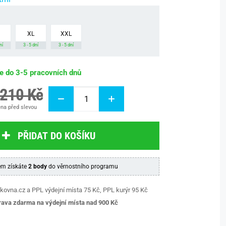
XL
XXL
ní
3 - 5 dní
3 - 5 dní
be do 3-5 pracovních dnů
 210 Kč
na před slevou
PŘIDAT DO KOŠÍKU
m získáte
2 body
do věrnostního programu
kovna.cz a PPL výdejní místa 75 Kč, PPL kurýr 95 Kč
ava zdarma na výdejní místa nad 9
00 Kč