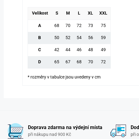
Velikost
S
M
L
XL
XXL
A
68
70
72
73
75
B
50
52
54
56
59
C
42
44
46
48
49
D
65
67
68
70
72
* rozměry v tabulce jsou uvedeny v cm
Doprava zdarma na výdejní místa
Dod
při nákupu nad 900 Kč
při 