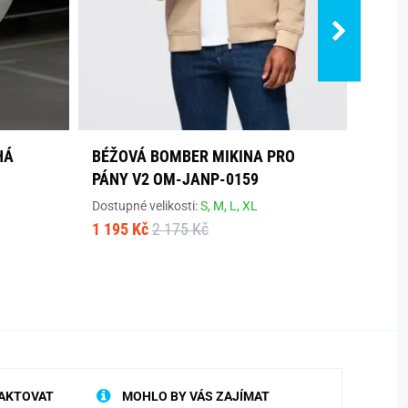
HÁ
BÉŽOVÁ BOMBER MIKINA PRO
MÓDN
PÁNY V2 OM-JANP-0159
OZDO
0200
Dostupné velikosti:
S,
M,
L,
XL
1 195 Kč
2 175 Kč
Dostup
929 K
AKTOVAT
MOHLO BY VÁS ZAJÍMAT