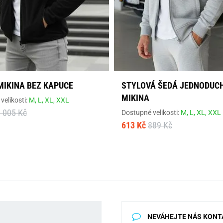
MIKINA BEZ KAPUCE
STYLOVÁ ŠEDÁ JEDNODUC
MIKINA
velikosti:
M,
L,
XL,
XXL
 005 Kč
Dostupné velikosti:
M,
L,
XL,
XXL
613 Kč
889 Kč
NEVÁHEJTE NÁS KONT