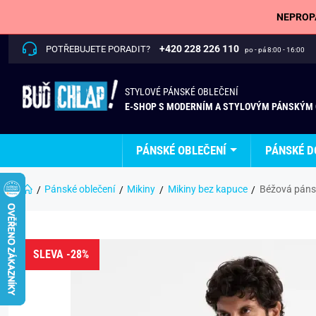
NEPROPÁ
+420 228 226 110
POTŘEBUJETE PORADIT?
po - pá 8:00 - 16:00
STYLOVÉ PÁNSKÉ OBLEČENÍ
E-SHOP S MODERNÍM A STYLOVÝM PÁNSKÝM
PÁNSKÉ OBLEČENÍ
PÁNSKÉ D
Pánské oblečení
Mikiny
Mikiny bez kapuce
Béžová páns
SLEVA -28%