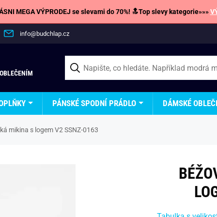
SNI MEGA VÝPRODEJ se slevami do 70%! 🔝Top slevy kategorie»»»
V
info@budchlap.cz
 OBLEČENÍM
OPLŇKY
PÁNSKÉ SPODNÍ PRÁDLO
DÁMSKÉ OBLEČ
ká mikina s logem V2 SSNZ-0163
BÉŽO
LO
Tabulka s velikos