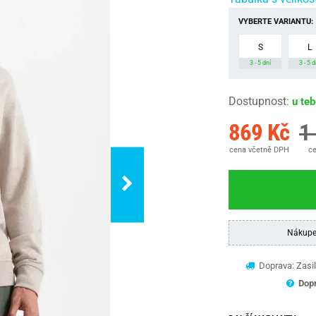
VYBERTE VARIANTU:
S
L
3 - 5 dní
3 - 5 d
Dostupnost
:
u te
869 Kč
1
cena včetně DPH
ce
Nákupe
Doprava: Zasil
Dopr