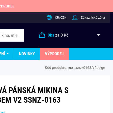
ÝPRODEJ
ČR/CZK
Zákaznická zóna
0
ks
za
0 Kč
ENÍ
NOVINKY
VÝPRODEJ
Kód produktu:
mo_ssnz/0163/v2beige
VÁ PÁNSKÁ MIKINA S
GEM V2 SSNZ-0163
tmi