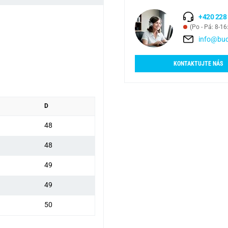
+420 228
(Po - Pá: 8-16
info@bud
KONTAKTUJTE NÁS
D
48
48
49
49
50