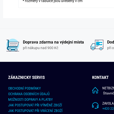
* rozměry v tabulce jsou uvedeny v cm
Doprava zdarma na výdejní místa
Dod
při nákupu nad 900 Kč
při 
ZÁKAZNICKY SERVIS
KONTAKT
NETBIZN
OBCHODNÍ PODMÍNKY
Štiavni
OCHRANA OSOBNÍCH ÚDAJŮ
MOŽNOSTI DOPRAVY A PLATBY
ZAVOLA
JAK POSTUPOVAT PŘI VÝMĚNĚ ZBOŽÍ
+420 22
JAK POSTUPOVAT PŘI VRÁCENÍ ZBOŽÍ