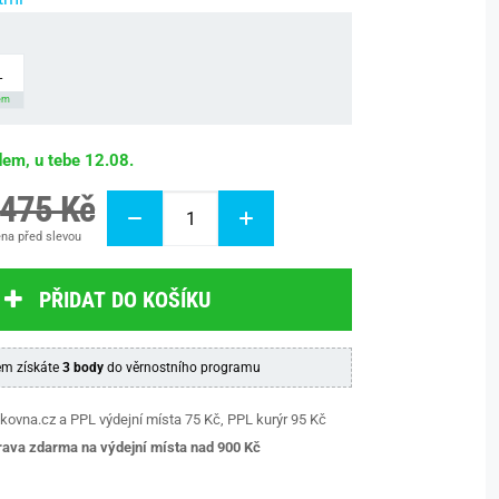
L
em
dem, u tebe 12.08.
 475 Kč
na před slevou
PŘIDAT DO KOŠÍKU
m získáte
3 body
do věrnostního programu
kovna.cz a PPL výdejní místa 75 Kč, PPL kurýr 95 Kč
ava zdarma na výdejní místa nad 9
00 Kč