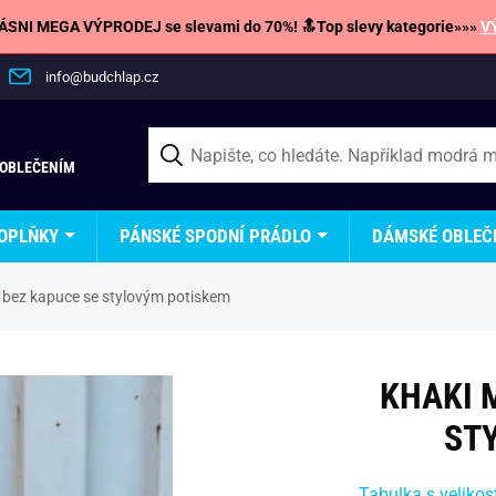
SNI MEGA VÝPRODEJ se slevami do 70%! 🔝Top slevy kategorie»»»
V
info@budchlap.cz
 OBLEČENÍM
OPLŇKY
PÁNSKÉ SPODNÍ PRÁDLO
DÁMSKÉ OBLEČ
 bez kapuce se stylovým potiskem
KHAKI 
ST
Tabulka s velikos