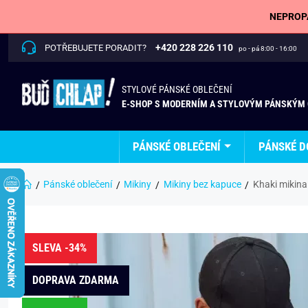
NEPROPÁ
+420 228 226 110
POTŘEBUJETE PORADIT?
po - pá 8:00 - 16:00
STYLOVÉ PÁNSKÉ OBLEČENÍ
E-SHOP S MODERNÍM A STYLOVÝM PÁNSKÝM
PÁNSKÉ OBLEČENÍ
PÁNSKÉ D
Pánské oblečení
Mikiny
Mikiny bez kapuce
Khaki mikina
SLEVA -34%
DOPRAVA ZDARMA