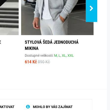
E
STYLOVÁ ŠEDÁ JEDNODUCHÁ
BÉŽO
MIKINA
PÁNY
Dostupné velikosti:
M,
L,
XL,
XXL
Dostup
614 Kč
890 Kč
1 199
AKTOVAT
MOHLO BY VÁS ZAJÍMAT