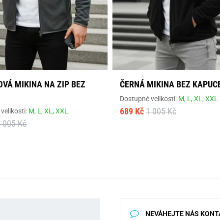
VÁ MIKINA NA ZIP BEZ
ČERNÁ MIKINA BEZ KAPUC
Dostupné velikosti:
M,
L,
XL,
XXL
689 Kč
1 005 Kč
velikosti:
M,
L,
XL,
XXL
 005 Kč
NEVÁHEJTE NÁS KONT