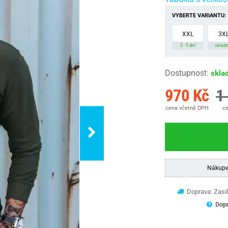
VYBERTE VARIANTU:
XXL
3X
3 - 5 dní
sklad
Dostupnost
:
skla
970 Kč
1
cena včetně DPH
ce
Nákupe
Doprava: Zasil
Dopr