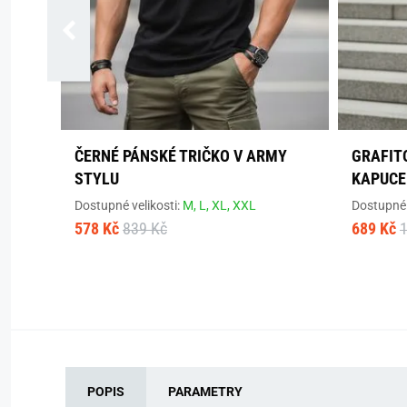
ČERNÉ PÁNSKÉ TRIČKO V ARMY
GRAFITO
STYLU
KAPUCE
Dostupné velikosti:
M,
L,
XL,
XXL
Dostupné 
578 Kč
839 Kč
689 Kč
1
POPIS
PARAMETRY