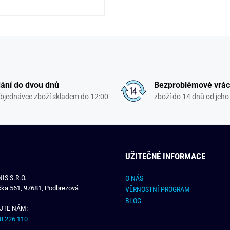
ání do dvou dnů
Bezproblémové vrác
objednávce zboží skladem do 12:00
zboží do 14 dnů od jeho 
UŽITEČNÉ INFORMACE
IS S.R.O.
O NÁS
čka 561, 97681, Podbrezová
VĚRNOSTNÍ PROGRAM
BLOG
JTE NÁM:
8 226 110