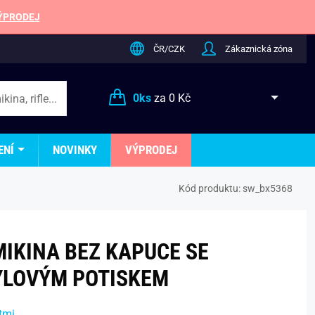
ÝPRODEJ
ČR/CZK
Zákaznická zóna
0
ks
za
0 Kč
ENÍ
NOVINKY
VÝPRODEJ
Kód produktu:
sw_bx5368
MIKINA BEZ KAPUCE SE
YLOVÝM POTISKEM
tmi