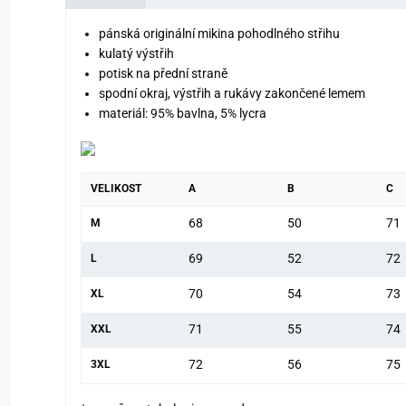
pánská originální mikina pohodlného střihu
kulatý výstřih
potisk na přední straně
spodní okraj, výstřih a rukávy zakončené lemem
materiál: 95% bavlna, 5% lycra
VELIKOST
A
B
C
68
50
71
M
69
52
72
L
70
54
73
XL
71
55
74
XXL
72
56
75
3XL