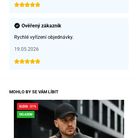
Ověřený zákazník
Rychlé vyřízení objednávky.
19.05.2026
MOHLO BY SE VÁM LÍBIT
SLEVA -31%
SLE
SKLADEM
SK