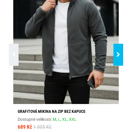
GRAFITOVÁ MIKINA NA ZIP BEZ KAPUCE
ČE
Dostupné velikosti:
M,
L,
XL,
XXL
Dos
689 Kč
1 005 Kč
68