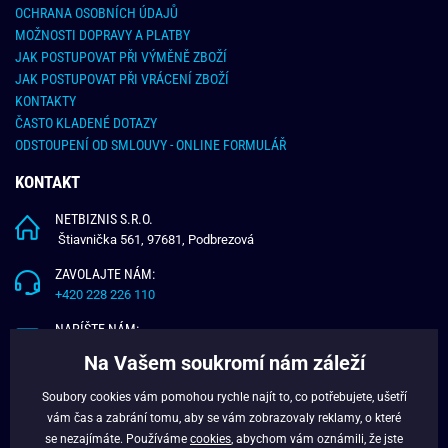
OCHRANA OSOBNÍCH ÚDAJŮ
MOŽNOSTI DOPRAVY A PLATBY
JAK POSTUPOVAT PŘI VÝMĚNĚ ZBOŽÍ
JAK POSTUPOVAT PŘI VRÁCENÍ ZBOŽÍ
KONTAKTY
ČASTO KLADENÉ DOTAZY
ODSTOUPENÍ OD SMLOUVY - ONLINE FORMULÁŘ
KONTAKT
NETBIZNIS S.R.O.
Štiavnička 561, 97681, Podbrezová
ZAVOLAJTE NÁM:
+420 228 226 110
NAPÍŠTE NÁM:
info@budchlap.cz
Na Vašem soukromí nám záleží
UŽITEČNÉ INFORMACE
Soubory cookies vám pomohou rychle najít to, co potřebujete, ušetří
vám čas a zabrání tomu, aby se vám zobrazovaly reklamy, o které
O NÁS
se nezajímáte. Používáme
cookies
, abychom vám oznámili, že jste
VĚRNOSTNÍ PROGRAM