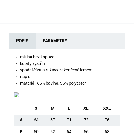
POPIS
PARAMETRY
mikina bez kapuce
kulatý výstřih
spodní část a rukávy zakončené lemem
nápis
materiál: 65% bavlna, 35% polyester
S
M
L
XL
XXL
A
64
67
71
73
76
B
50
52
54
56
58