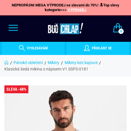
NEPROPÁSNI MEGA VÝPRODEJ se slevami do 70%! 🔝Top slevy
kategorie»»»
VÝPRODEJ
0
VYHLEDÁVÁNÍ
PŘIHLÁSIT SE
Pánské oblečení
Mikiny
Mikiny bez kapuce
Klasická šedá mikina s nápisem V1 SSPS-0181
SLEVA -48%