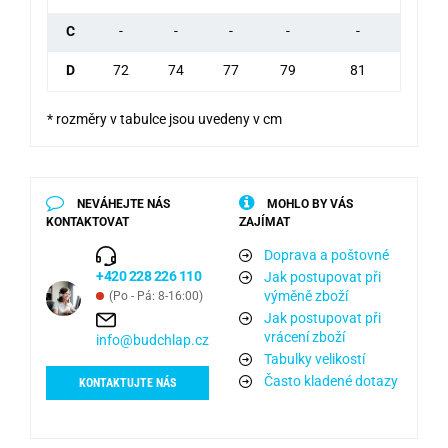
C
-
-
-
-
-
D
72
74
77
79
81
* rozměry v tabulce jsou uvedeny v cm
NEVÁHEJTE NÁS
MOHLO BY VÁS
KONTAKTOVAT
ZAJÍMAT
Doprava a poštovné
+420 228 226 110
Jak postupovat při
výměně zboží
(Po - Pá: 8-16:00)
Jak postupovat při
vrácení zboží
info@budchlap.cz
Tabulky velikostí
Často kladené dotazy
KONTAKTUJTE NÁS