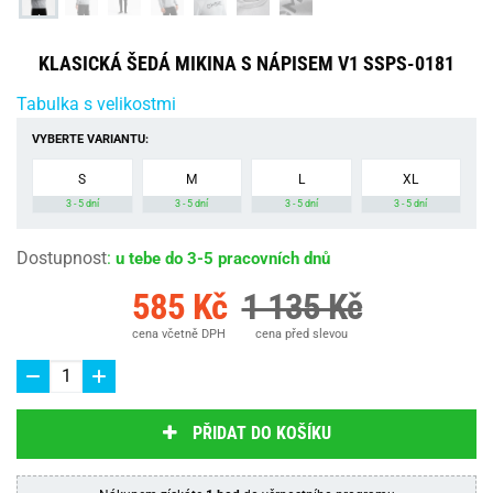
KLASICKÁ ŠEDÁ MIKINA S NÁPISEM V1 SSPS-0181
Tabulka s velikostmi
VYBERTE VARIANTU:
S
M
L
XL
3 - 5 dní
3 - 5 dní
3 - 5 dní
3 - 5 dní
Dostupnost
:
u tebe do 3-5 pracovních dnů
585 Kč
1 135 Kč
cena včetně DPH
cena před slevou
PŘIDAT DO KOŠÍKU