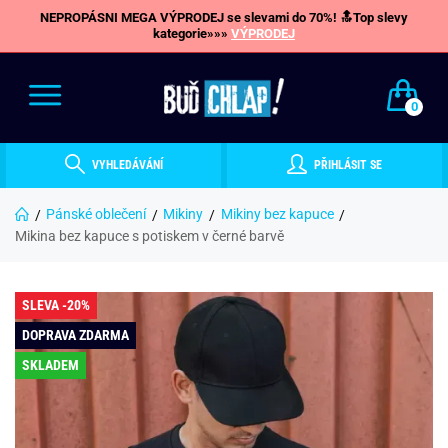
NEPROPÁSNI MEGA VÝPRODEJ se slevami do 70%! 🔝Top slevy
kategorie»»»
VÝPRODEJ
0
VYHLEDÁVÁNÍ
PŘIHLÁSIT SE
Pánské oblečení
Mikiny
Mikiny bez kapuce
Mikina bez kapuce s potiskem v černé barvě
SLEVA -20%
DOPRAVA ZDARMA
SKLADEM