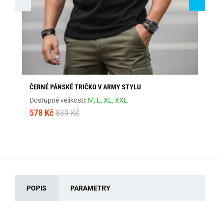
ČERNÉ PÁNSKÉ TRIČKO V ARMY STYLU
GR
Dostupné velikosti:
M,
L,
XL,
XXL
Dos
578 Kč
839 Kč
68
POPIS
PARAMETRY