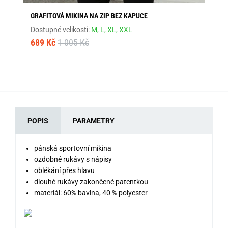
GRAFITOVÁ MIKINA NA ZIP BEZ KAPUCE
ČE
Dostupné velikosti:
M,
L,
XL,
XXL
Dos
689 Kč
1 005 Kč
68
POPIS
PARAMETRY
pánská sportovní mikina
ozdobné rukávy s nápisy
oblékání přes hlavu
dlouhé rukávy zakončené patentkou
materiál: 60% bavlna, 40 % polyester