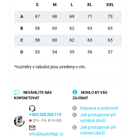
S
M
L
XL
XXL
A
67
68
69
71
73
B
58
60
62
63
65
C
58
60
62
63
65
D
53
54
55
56
57
*rozměry v tabulce jsou uvedeny v cm.
NEVÁHEJTE NÁS
MOHLO BY VÁS
KONTAKTOVAT
ZAJÍMAT
Doprava a poštovné
+420 228 226 110
Jak postupovat při
výměně zboží
(Po - Pá: 8-16:00)
Jak postupovat při
vrácení zboží
info@budchlap.cz