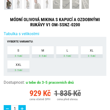
MÓDNÍ OLIVOVÁ MIKINA S KAPUCÍ A OZDOBNÝMI
RUKÁVY V1 OM-SSNZ-0200
Tabulka s velikostmi
VYBERTE VARIANTU:
S
M
L
XL
3 - 5 dní
3 - 5 dní
3 - 5 dní
3 - 5 dní
XXL
3 - 5 dní
Dostupnost
:
u tebe do 3-5 pracovních dnů
929 Kč
1 835 Kč
cena včetně DPH
cena před slevou