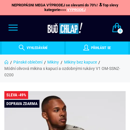
NEPROPÁSNI MEGA VÝPRODEJ se slevami do 70%! 🔝Top slevy
kategorie»»»
VÝPRODEJ
0
VYHLEDÁVÁNÍ
PŘIHLÁSIT SE
Pánské oblečení
Mikiny
Mikiny bez kapuce
Módní olivová mikina s kapucí a ozdobnými rukávy V1 OM-SSNZ-
0200
SLEVA -49%
DOPRAVA ZDARMA