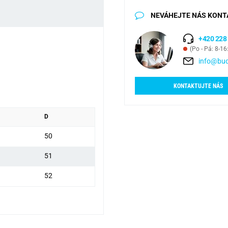
NEVÁHEJTE NÁS KONT
+420 228
(Po - Pá: 8-16
info@bud
KONTAKTUJTE NÁS
D
50
51
52