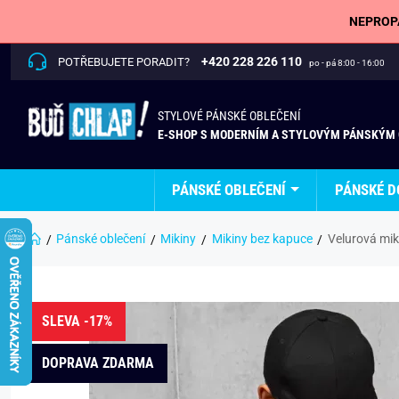
NEPROPÁ
+420 228 226 110
POTŘEBUJETE PORADIT?
po - pá 8:00 - 16:00
STYLOVÉ PÁNSKÉ OBLEČENÍ
E-SHOP S MODERNÍM A STYLOVÝM PÁNSKÝM
PÁNSKÉ OBLEČENÍ
PÁNSKÉ D
Pánské oblečení
Mikiny
Mikiny bez kapuce
Velurová mik
SLEVA -17%
DOPRAVA ZDARMA