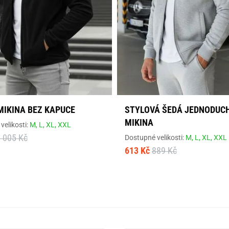
MIKINA BEZ KAPUCE
STYLOVÁ ŠEDÁ JEDNODUC
MIKINA
velikosti:
M,
L,
XL,
XXL
 005 Kč
Dostupné velikosti:
M,
L,
XL,
XXL
613 Kč
889 Kč