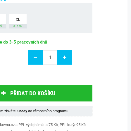
XL
ní
3 - 5 dní
be do 3-5 pracovních dnů
PŘIDAT DO KOŠÍKU
m získáte
3 body
do věrnostního programu
kovna.cz a PPL výdejní místa 75 Kč, PPL kurýr 95 Kč