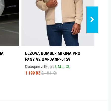
HÁ
BÉŽOVÁ BOMBER MIKINA PRO
MÓDN
PÁNY V2 OM-JANP-0159
OZDO
0200
Dostupné velikosti:
S,
M,
L,
XL
1 199 Kč
2 181 Kč
Dostup
930 K