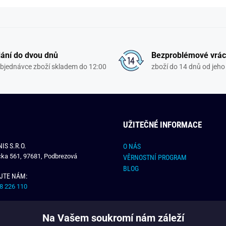
ání do dvou dnů
Bezproblémové vrác
objednávce zboží skladem do 12:00
zboží do 14 dnů od jeho 
UŽITEČNÉ INFORMACE
IS S.R.O.
O NÁS
čka 561, 97681, Podbrezová
VĚRNOSTNÍ PROGRAM
BLOG
JTE NÁM:
8 226 110
E NÁM:
Na Vašem soukromí nám záleží
dchlap.cz