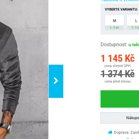
VYBERTE VARIANTU:
M
L
3 - 5 dní
3 - 5 d
Dostupnost
:
u te
1 145 Kč
cena včetně DPH
1 374 Kč
cena před slevou
Nákupe
Doprava: Zasil