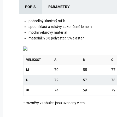
POPIS
PARAMETRY
pohodlný klasický střih
spodní část a rukávy zakončené lemem
módní velurový materiál
materiál: 95% polyester, 5% elastan
VELIKOST
A
B
C
70
55
77
M
72
57
78
L
74
59
79
XL
* rozměry v tabulce jsou uvedeny v cm