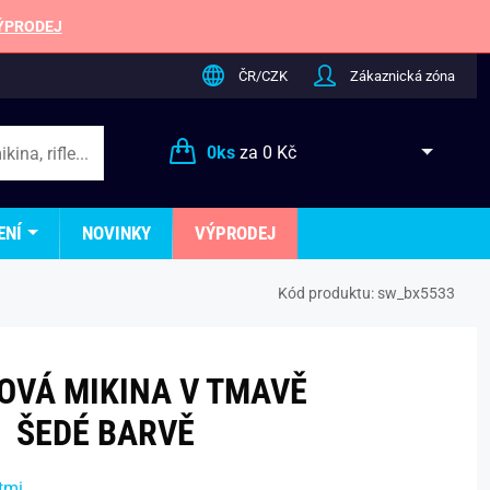
ÝPRODEJ
ČR/CZK
Zákaznická zóna
0
ks
za
0 Kč
ENÍ
NOVINKY
VÝPRODEJ
Kód produktu:
sw_bx5533
OVÁ MIKINA V TMAVĚ
ŠEDÉ BARVĚ
tmi