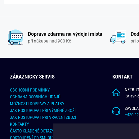
Doprava zdarma na výdejní místa
Dod
při nákupu nad 900 Kč
při 
ZÁKAZNICKY SERVIS
KONTAKT
NETBIZN
OBCHODNÍ PODMÍNKY
Štiavni
OCHRANA OSOBNÍCH ÚDAJŮ
MOŽNOSTI DOPRAVY A PLATBY
ZAVOLA
JAK POSTUPOVAT PŘI VÝMĚNĚ ZBOŽÍ
+420 22
JAK POSTUPOVAT PŘI VRÁCENÍ ZBOŽÍ
KONTAKTY
NAPÍŠT
ČASTO KLADENÉ DOTAZY
info@bu
ODSTOUPENÍ OD SMLOUVY - ONLINE FORMULÁŘ