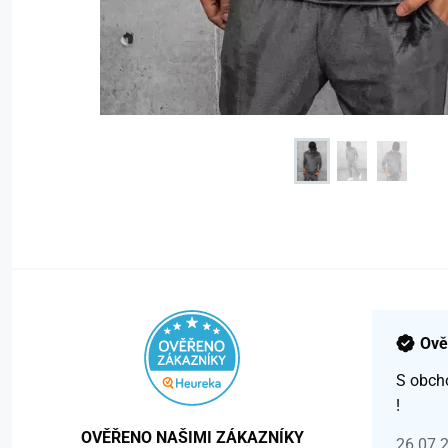
Ově
S obch
!
OVĚŘENO NAŠIMI ZÁKAZNÍKY
26.07.