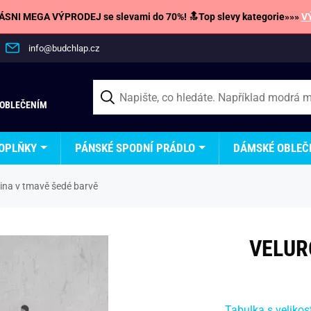
SNI MEGA VÝPRODEJ se slevami do 70%! 🔝Top slevy kategorie»»»
V
info@budchlap.cz
 OBLEČENÍM
OPLŇKY
PÁNSKÉ SPODNÍ PRÁDLO
DÁMSKÉ OBLEČ
ina v tmavě šedé barvě
VELUR
Tabulka s velikos