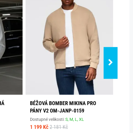
HÁ
BÉŽOVÁ BOMBER MIKINA PRO
MÓDN
PÁNY V2 OM-JANP-0159
OZDO
0200
Dostupné velikosti:
S,
M,
L,
XL
1 199 Kč
2 181 Kč
Dostup