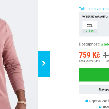
Tabulka s velikos
VYBERTE VARIANTU:
XXL
3 - 5 dní
Dostupnost
:
u te
759 Kč
1
cena včetně DPH
ce
Nákupe
Doprava: Zasil
Dopr