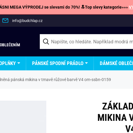
SNI MEGA VÝPRODEJ se slevami do 70%! 🔝Top slevy kategorie»»»
V
info@budchlap.cz
 OBLEČENÍM
OPLŇKY
PÁNSKÉ SPODNÍ PRÁDLO
DÁMSKÉ OBLEČ
lněná pánská mikina v tmavě růžové barvě V4 om-ssbn-0159
ZÁKLAD
MIKINA 
V