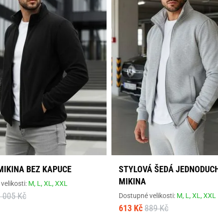
MIKINA BEZ KAPUCE
STYLOVÁ ŠEDÁ JEDNODUC
MIKINA
velikosti:
M,
L,
XL,
XXL
 005 Kč
Dostupné velikosti:
M,
L,
XL,
XXL
613 Kč
889 Kč