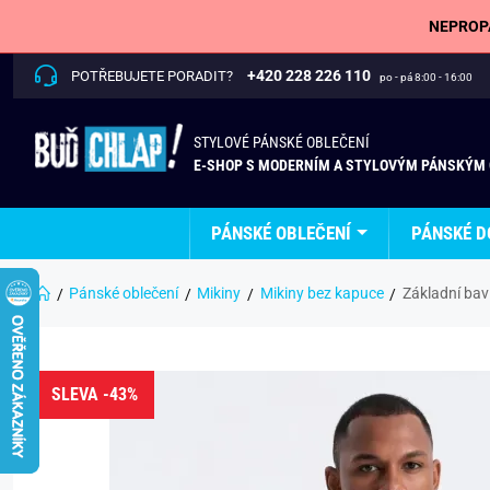
NEPROPÁ
+420 228 226 110
POTŘEBUJETE PORADIT?
po - pá 8:00 - 16:00
STYLOVÉ PÁNSKÉ OBLEČENÍ
E-SHOP S MODERNÍM A STYLOVÝM PÁNSKÝM
PÁNSKÉ OBLEČENÍ
PÁNSKÉ D
Pánské oblečení
Mikiny
Mikiny bez kapuce
Základní bav
SLEVA -43%