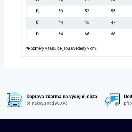
B
50
52
55
C
44
45
47
D
64
66
68
*Rozměry v tabulce jsou uvedeny v cm
Doprava zdarma na výdejní místa
Dod
při nákupu nad 900 Kč
při 