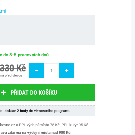
tmi
be do 3-5 pracovních dnů
 330 Kč
na před slevou
PŘIDAT DO KOŠÍKU
m získáte
2 body
do věrnostního programu
kovna.cz a PPL výdejní místa 75 Kč, PPL kurýr 95 Kč
ava zdarma na výdejní místa nad 9
00 Kč