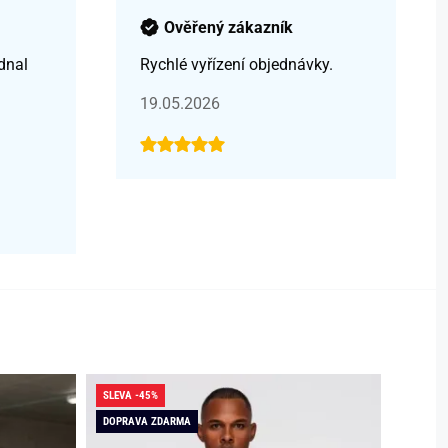
Ověřený zákazník
dnal
Rychlé vyřízení objednávky.
19.05.2026
SLEVA -45%
SLEVA -
DOPRAVA ZDARMA
DOPRAV