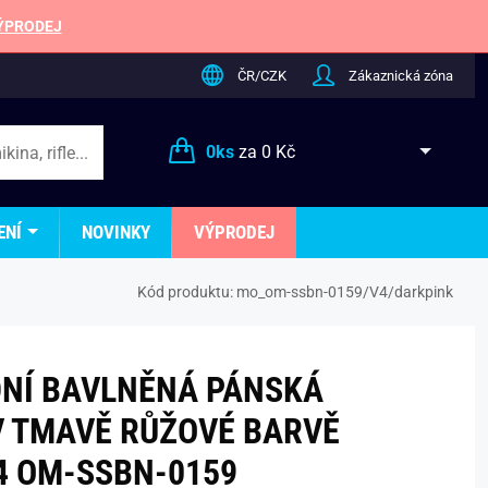
ÝPRODEJ
ČR/CZK
Zákaznická zóna
0
ks
za
0 Kč
ENÍ
NOVINKY
VÝPRODEJ
Kód produktu:
mo_om-ssbn-0159/V4/darkpink
NÍ BAVLNĚNÁ PÁNSKÁ
V TMAVĚ RŮŽOVÉ BARVĚ
4 OM-SSBN-0159