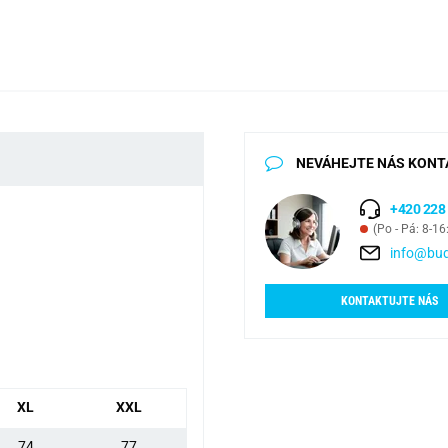
NEVÁHEJTE NÁS KONT
+420 228
(Po - Pá: 8-16
info@bud
KONTAKTUJTE NÁS
XL
XXL
74
77