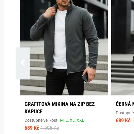
GRAFITOVÁ MIKINA NA ZIP BEZ
ČERNÁ 
KAPUCE
Dostupné 
689 Kč
1
Dostupné velikosti:
M,
L,
XL,
XXL
689 Kč
1 005 Kč