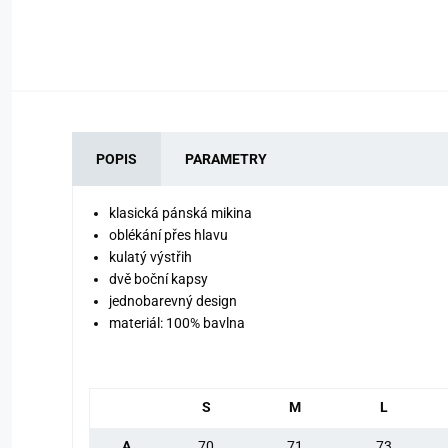
POPIS
PARAMETRY
klasická pánská mikina
oblékání přes hlavu
kulatý výstřih
dvě boční kapsy
jednobarevný design
materiál: 100% bavlna
S
M
L
A
70
71
73