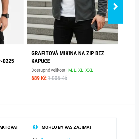
S
GRAFITOVÁ MIKINA NA ZIP BEZ
STYL
P-0225
KAPUCE
MIKI
Dostupné velikosti:
M,
L,
XL,
XXL
Dostup
689 Kč
1 005 Kč
614 K
AKTOVAT
MOHLO BY VÁS ZAJÍMAT