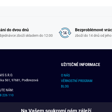
ání do dvou dnů
Bezproblémové vrác
objednávce zboží skladem do 12:00
zboží do 14 dnů od jeho 
UŽITEČNÉ INFORMACE
IS S.R.O.
O NÁS
čka 561, 97681, Podbrezová
VĚRNOSTNÍ PROGRAM
BLOG
JTE NÁM:
8 226 110
E NÁM:
Na Vašem soukromí nám záleží
dchlap.cz