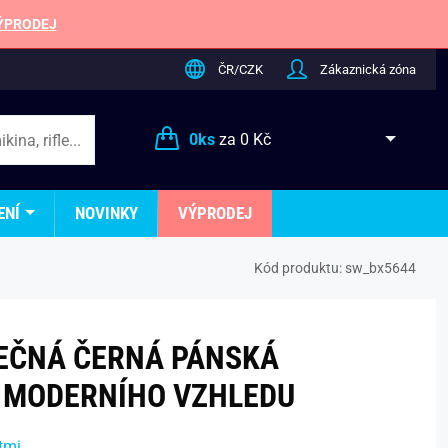
ÝPRODEJ
ČR/CZK
Zákaznická zóna
0
ks
za
0 Kč
ENÍ
NOVINKY
VÝPRODEJ
Kód produktu:
sw_bx5644
EČNÁ ČERNÁ PÁNSKÁ
 MODERNÍHO VZHLEDU
tmi