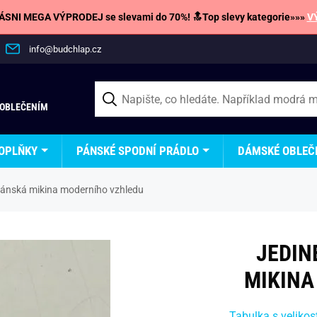
SNI MEGA VÝPRODEJ se slevami do 70%! 🔝Top slevy kategorie»»»
V
info@budchlap.cz
 OBLEČENÍM
OPLŇKY
PÁNSKÉ SPODNÍ PRÁDLO
DÁMSKÉ OBLEČ
pánská mikina moderního vzhledu
JEDIN
MIKINA
Tabulka s velikos