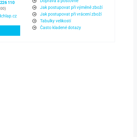
Doprava a poštovné
 226 110
Jak postupovat při výměně zboží
:00)
Jak postupovat při vrácení zboží
chlap.cz
Tabulky velikostí
Často kladené dotazy