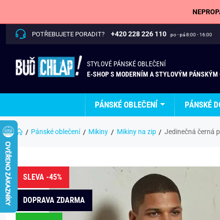
NEPROPÁ
+420 228 226 110
POTŘEBUJETE PORADIT?
po - pá 8:00 - 16:00
STYLOVÉ PÁNSKÉ OBLEČENÍ
E-SHOP S MODERNÍM A STYLOVÝM PÁNSKÝM
PÁNSKÉ OBLEČENÍ
PÁNSKÉ D
Pánské oblečení
Mikiny
Mikiny na zip
Jedinečná černá 
SLEVA -45%
DOPRAVA ZDARMA