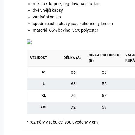
mikina s kapucí, regulovaná šňůrkou
dvě vnější kapsy
zapínání na zip
spodní část i rukávy jsou zakončeny lemem
materiál 65% bavlna, 35% polyester
ŠÍŘKA PRODUKTU
VNĚJ
VELIKOST
DÉLKA (A)
(B)
RUKÁ
66
53
M
68
55
L
70
57
XL
72
59
XXL
* rozměry v tabulce jsou uvedeny v cm