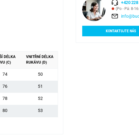
+420 228
(Po - Pá: 8-16
info@bud
KONTAKTUJTE NÁS
ŠÍ DÉLKA
VNITŘNÍ DÉLKA
VU (C)
RUKÁVU (D)
74
50
76
51
78
52
80
53