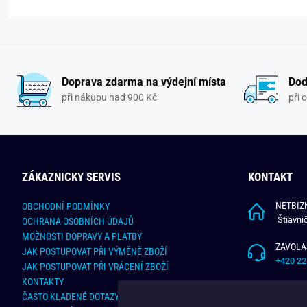
Doprava zdarma na výdejní místa
Dod
při nákupu nad 900 Kč
při 
ZÁKAZNICKY SERVIS
KONTAKT
NETBIZN
OBCHODNÍ PODMÍNKY
Štiavni
OCHRANA OSOBNÍCH ÚDAJŮ
MOŽNOSTI DOPRAVY A PLATBY
ZAVOLA
JAK POSTUPOVAT PŘI VÝMĚNĚ ZBOŽÍ
+420 22
JAK POSTUPOVAT PŘI VRÁCENÍ ZBOŽÍ
KONTAKTY
NAPÍŠT
ČASTO KLADENÉ DOTAZY
info@bu