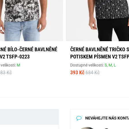
ČNÉ BÍLO-ČERNÉ BAVLNĚNÉ
ČERNÉ BAVLNĚNÉ TRIČKO 
V2 TSFP-0223
POTISKEM PÍSMEN V2 TSF
velikosti:
M
Dostupné velikosti:
S,
M,
L
683 Kč
393 Kč
684 Kč
NEVÁHEJTE NÁS KONT