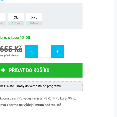
XL
XXL
ní
3 - 5 dní
3 - 5 dní
dem, u tebe 12.08.
 655 Kč
na před slevou
PŘIDAT DO KOŠÍKU
m získáte
3 body
do věrnostního programu
kovna.cz a PPL výdejní místa 75 Kč, PPL kurýr 95 Kč
ava zdarma na výdejní místa nad 9
00 Kč