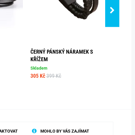
ČERNÝ PÁNSKÝ NÁRAMEK S
ČERN
KŘÍŽEM
STYL
Skladem
Dostup
305 Kč
399 Kč
578 K
AKTOVAT
MOHLO BY VÁS ZAJÍMAT