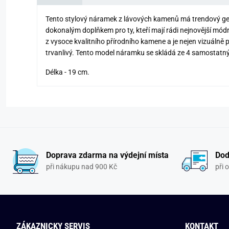
Tento stylový náramek z lávových kamenů má trendový geo
dokonalým doplňkem pro ty, kteří mají rádi nejnovější mód
z vysoce kvalitního přírodního kamene a je nejen vizuálně př
trvanlivý. Tento model náramku se skládá ze 4 samostat
Délka - 19 cm.
Doprava zdarma na výdejní místa
Dod
při nákupu nad 900 Kč
při 
ZÁKAZNICKY SERVIS
KONTAKT