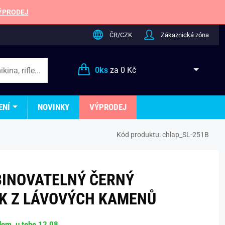
ÝPRODEJ
ČR/CZK
Zákaznická zóna
0
ks
za
0 Kč
ENÍ
NOVINKY
VÝPRODEJ
Kód produktu:
chlap_SL-251B
INOVATELNÝ ČERNÝ
K Z LÁVOVÝCH KAMENŮ
dem, u tebe 12.08.