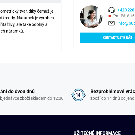
+420 228
metrický tvar, díky čemuž je
(Po - Pá: 8-16
ní trendy. Náramek je vyroben
info@bud
itažlivý, ale také odolný a
ných náramků.
KONTAKTUJTE NÁS
ání do dvou dnů
Bezproblémové vrác
objednávce zboží skladem do 12:00
zboží do 14 dnů od jeho 
UŽITEČNÉ INFORMACE