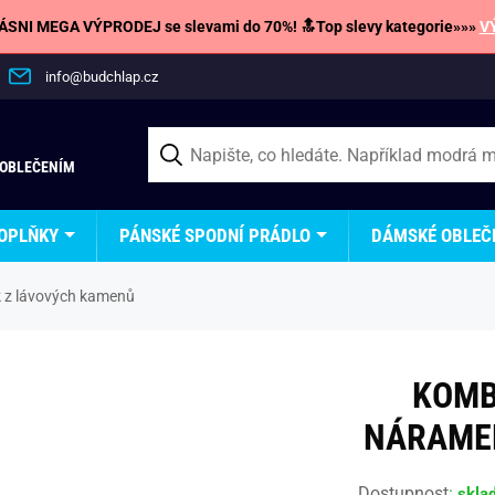
SNI MEGA VÝPRODEJ se slevami do 70%! 🔝Top slevy kategorie»»»
V
info@budchlap.cz
 OBLEČENÍM
OPLŇKY
PÁNSKÉ SPODNÍ PRÁDLO
DÁMSKÉ OBLEČ
 z lávových kamenů
KOMB
NÁRAME
Dostupnost
:
skla