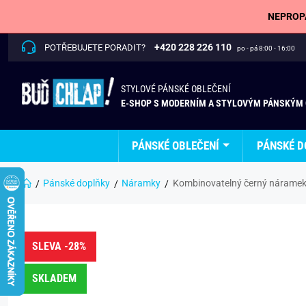
NEPROPÁ
+420 228 226 110
POTŘEBUJETE PORADIT?
po - pá 8:00 - 16:00
STYLOVÉ PÁNSKÉ OBLEČENÍ
E-SHOP S MODERNÍM A STYLOVÝM PÁNSKÝM
PÁNSKÉ OBLEČENÍ
PÁNSKÉ D
Pánské doplňky
Náramky
Kombinovatelný černý náramek
SLEVA -28%
SKLADEM