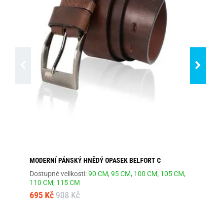
MODERNÍ PÁNSKÝ HNĚDÝ OPASEK BELFORT C
MÓ
Dostupné velikosti:
90 CM,
95 CM,
100 CM,
105 CM,
Dos
110 CM,
115 CM
66
695 Kč
908 Kč