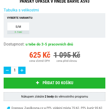
PÁNSKÝ OPASEK V HNĚDÉ BARVĚ A593
Tabulka s velikostmi
VYBERTE VARIANTU:
S/M
3 - 5 dní
Dostupnost
:
u tebe do 3-5 pracovních dnů
625 Kč
1 095 Kč
cena včetně DPH
cena před slevou
PŘIDAT DO KOŠÍKU
Nákupem získáte
2 body
do věrnostního programu
Doprava: Zasilkovna.cz a PPL výdejní místa 75 Kč, PPL kurýr 95 Kč