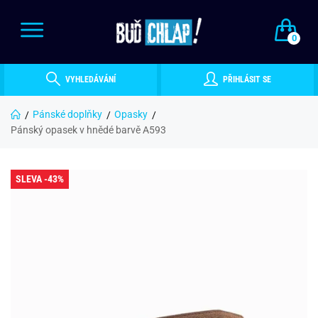
0
VYHLEDÁVÁNÍ
PŘIHLÁSIT SE
Pánské doplňky
Opasky
Pánský opasek v hnědé barvě A593
SLEVA -43%