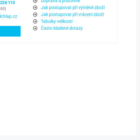
Doprava a poštovné
 226 110
Jak postupovat při výměně zboží
:00)
Jak postupovat při vrácení zboží
chlap.cz
Tabulky velikostí
Často kladené dotazy