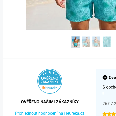
Ově
S obch
!
OVĚŘENO NAŠIMI ZÁKAZNÍKY
26.07.
Prohlédnout hodnocení na Heuréka.cz