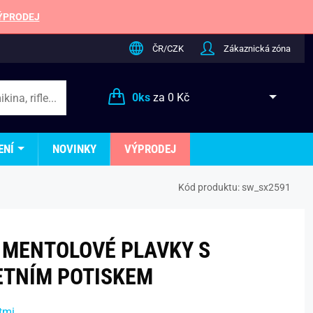
ÝPRODEJ
ČR/CZK
Zákaznická zóna
0
ks
za
0 Kč
ENÍ
NOVINKY
VÝPRODEJ
Kód produktu:
sw_sx2591
 MENTOLOVÉ PLAVKY S
ETNÍM POTISKEM
tmi