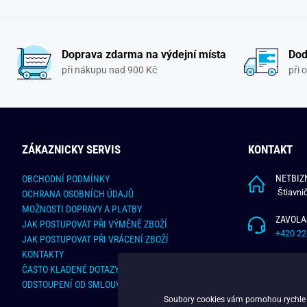
Doprava zdarma na výdejní místa
Dod
při nákupu nad 900 Kč
při 
ZÁKAZNICKY SERVIS
KONTAKT
NETBIZN
OBCHODNÍ PODMÍNKY
Štiavni
OCHRANA OSOBNÍCH ÚDAJŮ
MOŽNOSTI DOPRAVY A PLATBY
ZAVOLA
JAK POSTUPOVAT PŘI VÝMĚNĚ ZBOŽÍ
+420 22
JAK POSTUPOVAT PŘI VRÁCENÍ ZBOŽÍ
KONTAKTY
NAPÍŠT
ČASTO KLADENÉ DOTAZY
info@bu
ODSTOUPENÍ OD SMLOUVY - ONLINE FORMULÁŘ
Soubory cookies vám pomohou rychle na