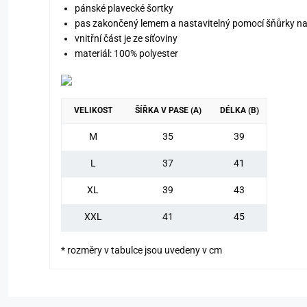
pánské plavecké šortky
pas zakončený lemem a nastavitelný pomocí šňůrky na
vnitřní část je ze síťoviny
materiál: 100% polyester
VELIKOST
ŠÍŘKA V PASE (A)
DÉLKA (B)
M
35
39
L
37
41
XL
39
43
XXL
41
45
* rozměry v tabulce jsou uvedeny v cm