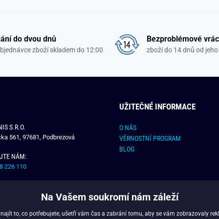
ání do dvou dnů
Bezproblémové vrác
objednávce zboží skladem do 12:00
zboží do 14 dnů od jeho 
UŽITEČNÉ INFORMACE
IS S.R.O.
O NÁS
čka 561, 97681, Podbrezová
VĚRNOSTNÍ PROGRAM
BLOG
JTE NÁM:
8 226 110
E NÁM:
Na Vašem soukromí nám záleží
dchlap.cz
jít to, co potřebujete, ušetří vám čas a zabrání tomu, aby se vám zobrazovaly rek