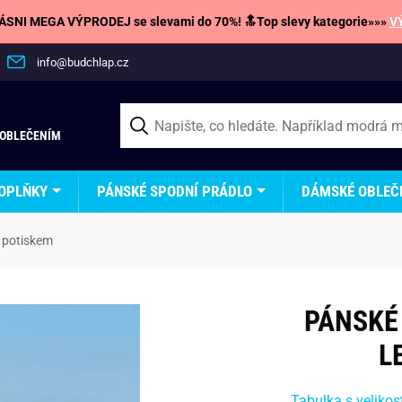
SNI MEGA VÝPRODEJ se slevami do 70%! 🔝Top slevy kategorie»»»
V
info@budchlap.cz
 OBLEČENÍM
OPLŇKY
PÁNSKÉ SPODNÍ PRÁDLO
DÁMSKÉ OBLEČ
 potiskem
PÁNSKÉ
L
Tabulka s velikos