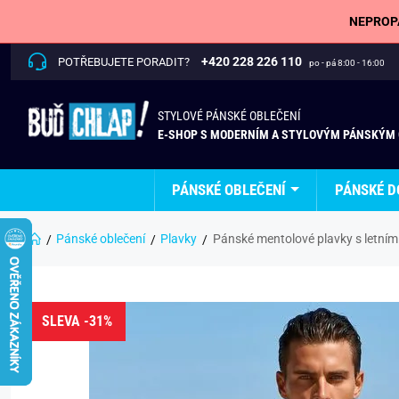
NEPROPÁ
+420 228 226 110
POTŘEBUJETE PORADIT?
po - pá 8:00 - 16:00
STYLOVÉ PÁNSKÉ OBLEČENÍ
E-SHOP S MODERNÍM A STYLOVÝM PÁNSKÝM
PÁNSKÉ OBLEČENÍ
PÁNSKÉ D
Pánské oblečení
Plavky
Pánské mentolové plavky s letním
SLEVA -31%