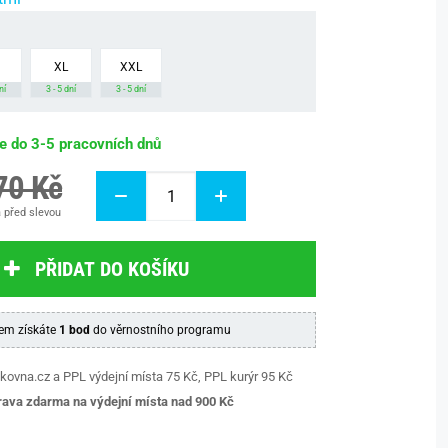
XL
XXL
ní
3 - 5 dní
3 - 5 dní
be do 3-5 pracovních dnů
70 Kč
 před slevou
PŘIDAT DO KOŠÍKU
em získáte
1 bod
do věrnostního programu
kovna.cz a PPL výdejní místa 75 Kč, PPL kurýr 95 Kč
ava zdarma na výdejní místa nad 9
00 Kč