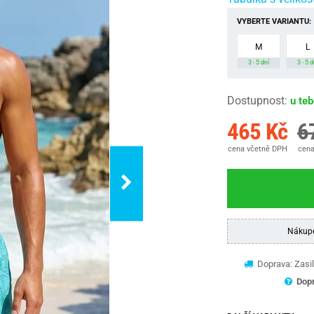
VYBERTE VARIANTU:
M
L
3 - 5 dní
3 - 5 d
Dostupnost
:
u te
465 Kč
6
cena včetně DPH
cena
Nákup
Doprava: Zasil
Dopr