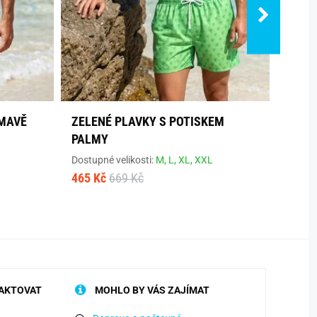
TMAVĚ
ZELENÉ PLAVKY S POTISKEM
PÁNS
PALMY
PLAV
Dostupné velikosti:
M,
L,
XL,
XXL
Dostup
465 Kč
669 Kč
465 K
AKTOVAT
MOHLO BY VÁS ZAJÍMAT