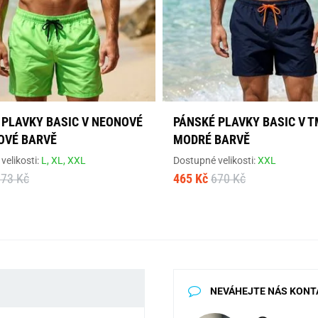
 PLAVKY BASIC V NEONOVÉ
PÁNSKÉ PLAVKY BASIC V 
OVÉ BARVĚ
MODRÉ BARVĚ
velikosti:
L,
XL,
XXL
Dostupné velikosti:
XXL
673 Kč
465 Kč
670 Kč
NEVÁHEJTE NÁS KONT