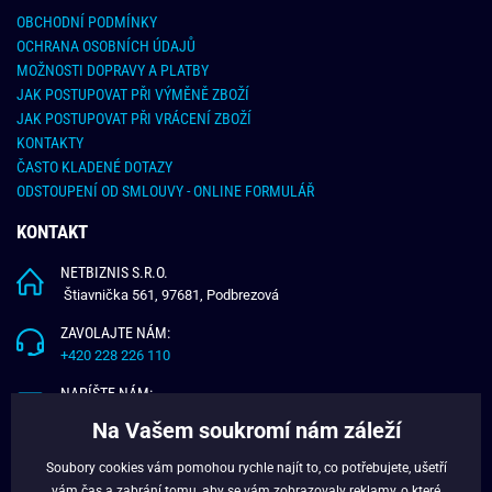
OBCHODNÍ PODMÍNKY
OCHRANA OSOBNÍCH ÚDAJŮ
MOŽNOSTI DOPRAVY A PLATBY
JAK POSTUPOVAT PŘI VÝMĚNĚ ZBOŽÍ
JAK POSTUPOVAT PŘI VRÁCENÍ ZBOŽÍ
KONTAKTY
ČASTO KLADENÉ DOTAZY
ODSTOUPENÍ OD SMLOUVY - ONLINE FORMULÁŘ
KONTAKT
NETBIZNIS S.R.O.
Štiavnička 561, 97681, Podbrezová
ZAVOLAJTE NÁM:
+420 228 226 110
NAPÍŠTE NÁM:
info@budchlap.cz
Na Vašem soukromí nám záleží
UŽITEČNÉ INFORMACE
Soubory cookies vám pomohou rychle najít to, co potřebujete, ušetří
vám čas a zabrání tomu, aby se vám zobrazovaly reklamy, o které