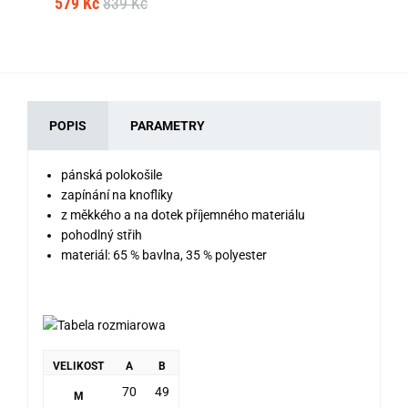
579 Kč
839 Kč
57
POPIS
PARAMETRY
pánská polokošile
zapínání na knoflíky
z měkkého a na dotek příjemného materiálu
pohodlný střih
materiál: 65 % bavlna, 35 % polyester
VELIKOST
A
B
70
49
M