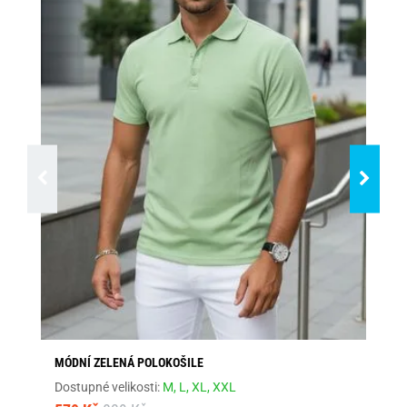
MÓDNÍ ZELENÁ POLOKOŠILE
TR
Dostupné velikosti:
M,
L,
XL,
XXL
Dos