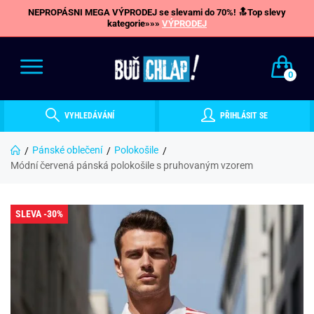
NEPROPÁSNI MEGA VÝPRODEJ se slevami do 70%! 🔝Top slevy
kategorie»»»
VÝPRODEJ
0
VYHLEDÁVÁNÍ
PŘIHLÁSIT SE
Pánské oblečení
Polokošile
Módní červená pánská polokošile s pruhovaným vzorem
SLEVA -30%