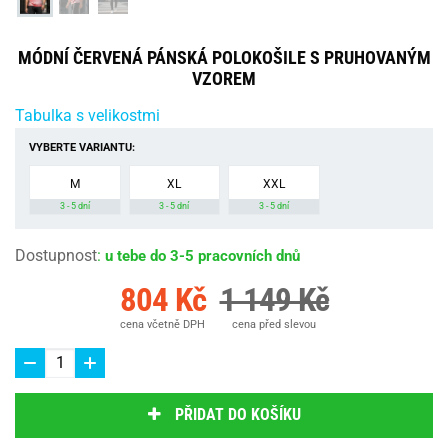
MÓDNÍ ČERVENÁ PÁNSKÁ POLOKOŠILE S PRUHOVANÝM
VZOREM
Tabulka s velikostmi
VYBERTE VARIANTU:
M
XL
XXL
3 - 5 dní
3 - 5 dní
3 - 5 dní
Dostupnost
:
u tebe do 3-5 pracovních dnů
804 Kč
1 149 Kč
cena včetně DPH
cena před slevou
PŘIDAT DO KOŠÍKU