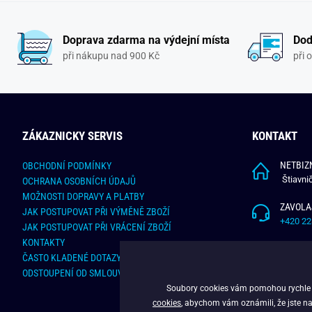
Doprava zdarma na výdejní místa
Dod
při nákupu nad 900 Kč
při 
ZÁKAZNICKY SERVIS
KONTAKT
NETBIZN
OBCHODNÍ PODMÍNKY
Štiavni
OCHRANA OSOBNÍCH ÚDAJŮ
MOŽNOSTI DOPRAVY A PLATBY
ZAVOLA
JAK POSTUPOVAT PŘI VÝMĚNĚ ZBOŽÍ
+420 22
JAK POSTUPOVAT PŘI VRÁCENÍ ZBOŽÍ
KONTAKTY
NAPÍŠT
ČASTO KLADENÉ DOTAZY
info@bu
ODSTOUPENÍ OD SMLOUVY - ONLINE FORMULÁŘ
Soubory cookies vám pomohou rychle na
cookies
, abychom vám oznámili, že jste na