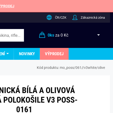
ÝPRODEJ
ČR/CZK
Zákaznická zóna
0
ks
za
0 Kč
ENÍ
NOVINKY
VÝPRODEJ
Kód produktu:
mo_poss/061//v3white/olive
ICKÁ BÍLÁ A OLIVOVÁ
 POLOKOŠILE V3 POSS-
0161