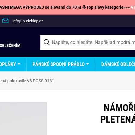
SNI MEGA VÝPRODEJ se slevami do 70%! 🔝Top slevy kategorie»»»
V
info@budchlap.cz
 OBLEČENÍM
OPLŇKY
PÁNSKÉ SPODNÍ PRÁDLO
DÁMSKÉ OBLEČ
tená polokošile V3 POSS-0161
NÁMOŘN
PLETENÁ