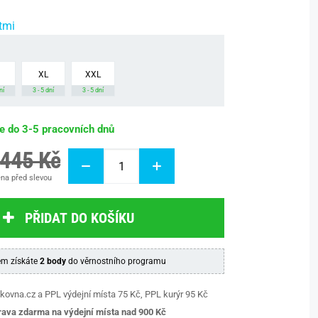
tmi
XL
XXL
ní
3 - 5 dní
3 - 5 dní
be do 3-5 pracovních dnů
 445 Kč
na před slevou
PŘIDAT DO KOŠÍKU
m získáte
2 body
do věrnostního programu
kovna.cz a PPL výdejní místa 75 Kč, PPL kurýr 95 Kč
ava zdarma na výdejní místa nad 9
00 Kč