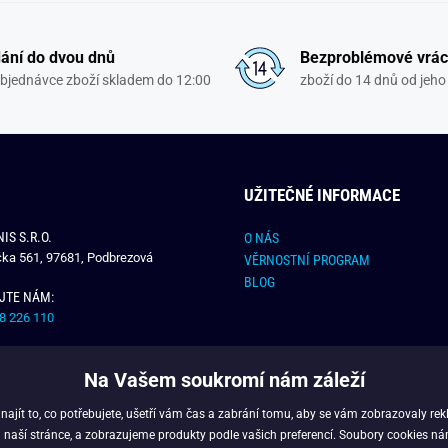
ání do dvou dnů
Bezproblémové vrác
objednávce zboží skladem do 12:00
zboží do 14 dnů od jeho 
UŽITEČNÉ INFORMACE
IS S.R.O.
O NÁS
čka 561, 97681, Podbrezová
VĚRNOSTNÍ PROGRAM
BLOG
JTE NÁM:
8 226 110
E NÁM:
Na Vašem soukromí nám záleží
dchlap.cz
jít to, co potřebujete, ušetří vám čas a zabrání tomu, aby se vám zobrazovaly rek
 naší stránce, a zobrazujeme produkty podle vašich preferencí. Soubory cookies ná