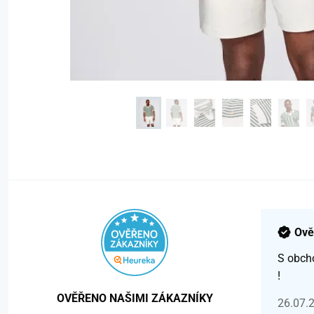
Ově
S obch
!
OVĚŘENO NAŠIMI ZÁKAZNÍKY
26.07.