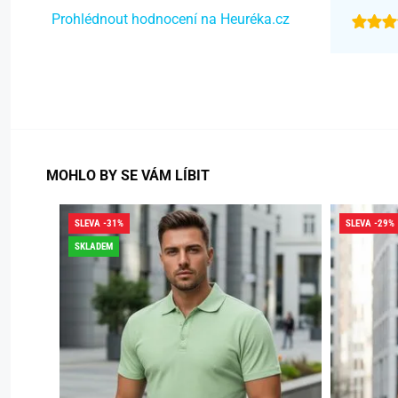
Prohlédnout hodnocení na Heuréka.cz
MOHLO BY SE VÁM LÍBIT
SLEVA -31%
SLEVA -29%
SKLADEM