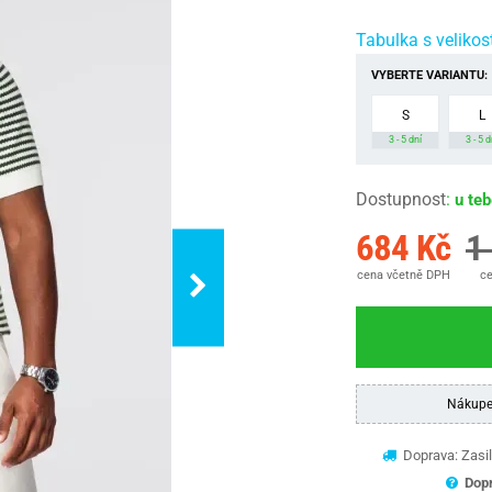
Tabulka s velikos
VYBERTE VARIANTU:
S
L
3 - 5 dní
3 - 5 d
Dostupnost
:
u te
684 Kč
1
cena včetně DPH
ce
Nákupe
Doprava: Zasil
Dopr