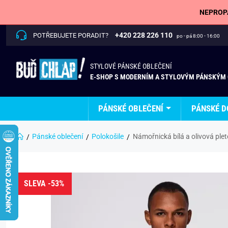
NEPROPÁ
+420 228 226 110
POTŘEBUJETE PORADIT?
po - pá 8:00 - 16:00
STYLOVÉ PÁNSKÉ OBLEČENÍ
E-SHOP S MODERNÍM A STYLOVÝM PÁNSKÝM
PÁNSKÉ OBLEČENÍ
PÁNSKÉ D
Pánské oblečení
Polokošile
Námořnická bílá a olivová ple
SLEVA -53%