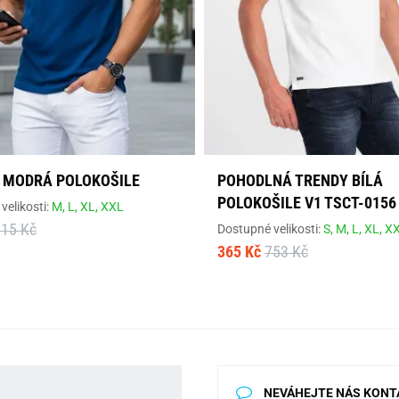
 MODRÁ POLOKOŠILE
POHODLNÁ TRENDY BÍLÁ
POLOKOŠILE V1 TSCT-0156
velikosti:
M,
L,
XL,
XXL
815 Kč
Dostupné velikosti:
S,
M,
L,
XL,
X
365 Kč
753 Kč
NEVÁHEJTE NÁS KONT