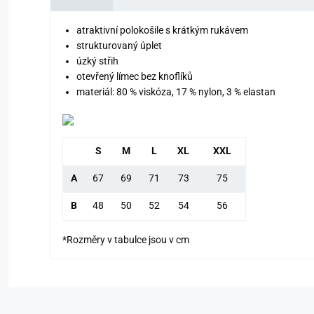
atraktivní polokošile s krátkým rukávem
strukturovaný úplet
úzký střih
otevřený límec bez knoflíků
materiál: 80 % viskóza, 17 % nylon, 3 % elastan
S
M
L
XL
XXL
A
67
69
71
73
75
B
48
50
52
54
56
*Rozměry v tabulce jsou v cm