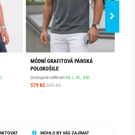
MÓDNÍ GRAFITOVÁ PÁNSKÁ
MÓDN
POLOKOŠILE
Dostup
579 K
XL
Dostupné velikosti:
M,
L,
XL,
XXL
579 Kč
839 Kč
AKTOVAT
MOHLO BY VÁS ZAJÍMAT