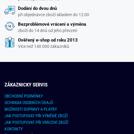
Dodání do dvou dnů
při objednávce zboží skladem do 12:00
Bezproblémové vrácení a výměna
zboží do 14 dnů od jeho převzetí
Ověřený e-shop od roku 2013
Více než 140 000 zákazníků
ZÁKAZNICKY SERVIS
OBCHODNÍ PODMÍNKY
OCHRANA OSOBNÍCH ÚDAJŮ
MOŽNOSTI DOPRAVY A PLATBY
JAK POSTUPOVAT PŘI VÝMĚNĚ ZBOŽÍ
JAK POSTUPOVAT PŘI VRÁCENÍ ZBOŽÍ
KONTAKTY