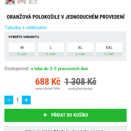
ORANŽOVÁ POLOKOŠILE V JEDNODUCHÉM PROVEDENÍ
Tabulka s velikostmi
VYBERTE VARIANTU:
M
L
XL
XXL
3 - 5 dní
3 - 5 dní
3 - 5 dní
3 - 5 dní
Dostupnost
:
u tebe do 3-5 pracovních dnů
688 Kč
1 308 Kč
cena včetně DPH
cena před slevou
PŘIDAT DO KOŠÍKU