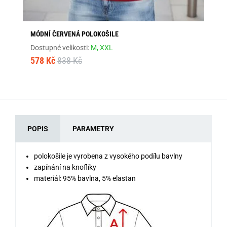
MÓDNÍ ČERVENÁ POLOKOŠILE
MÓ
Dostupné velikosti:
M,
XXL
Dos
578 Kč
838 Kč
57
POPIS
PARAMETRY
polokošile je vyrobena z vysokého podílu bavlny
zapínání na knoflíky
materiál: 95% bavlna, 5% elastan