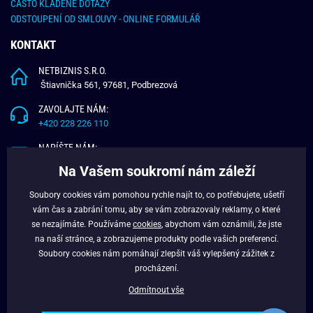
ČASTO KLADENÉ DOTAZY
ODSTOUPENÍ OD SMLOUVY - ONLINE FORMULÁŘ
KONTAKT
NETBIZNIS S.R.O.
Štiavnička 561, 97681, Podbrezová
ZAVOLAJTE NÁM:
+420 228 226 110
NAPÍŠTE NÁM:
info@budchlap.cz
Na Vašem soukromí nám záleží
UŽITEČNÉ INFORMACE
Soubory cookies vám pomohou rychle najít to, co potřebujete, ušetří
vám čas a zabrání tomu, aby se vám zobrazovaly reklamy, o které
O NÁS
se nezajímáte. Používáme
cookies
, abychom vám oznámili, že jste
VĚRNOSTNÍ PROGRAM
na naší stránce, a zobrazujeme produkty podle vašich preferencí.
BLOG
Soubory cookies nám pomáhají zlepšit váš vylepšený zážitek z
FACEBOOK
procházení.
Odmítnout vše