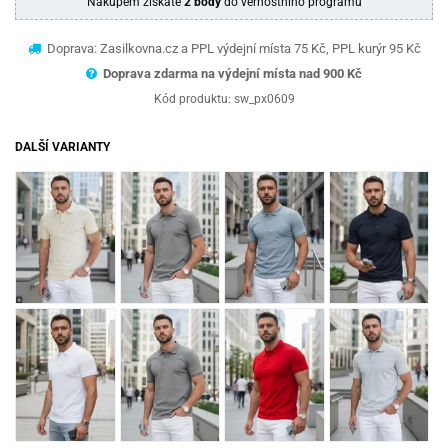
Nákupem získáte
2 body
do věrnostního programu
Doprava: Zasilkovna.cz a PPL výdejní místa 75 Kč, PPL kurýr 95 Kč
Doprava zdarma na výdejní místa nad 9
00 Kč
Kód produktu:
sw_px0609
DALŠÍ VARIANTY