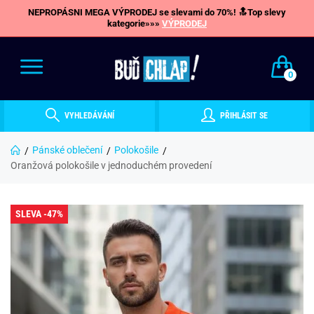
NEPROPÁSNI MEGA VÝPRODEJ se slevami do 70%! 🔝Top slevy
kategorie»»»
VÝPRODEJ
0
VYHLEDÁVÁNÍ
PŘIHLÁSIT SE
Pánské oblečení
Polokošile
Oranžová polokošile v jednoduchém provedení
SLEVA -47%