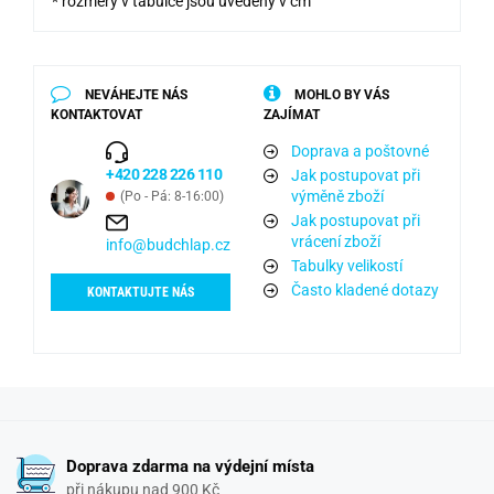
* rozměry v tabulce jsou uvedeny v cm
NEVÁHEJTE NÁS
MOHLO BY VÁS
KONTAKTOVAT
ZAJÍMAT
Doprava a poštovné
+420 228 226 110
Jak postupovat při
výměně zboží
(Po - Pá: 8-16:00)
Jak postupovat při
vrácení zboží
info@budchlap.cz
Tabulky velikostí
Často kladené dotazy
KONTAKTUJTE NÁS
Doprava zdarma na výdejní místa
při nákupu nad 900 Kč