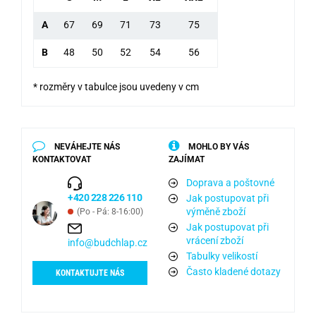
A
67
69
71
73
75
B
48
50
52
54
56
* rozměry v tabulce jsou uvedeny v cm
NEVÁHEJTE NÁS
MOHLO BY VÁS
KONTAKTOVAT
ZAJÍMAT
Doprava a poštovné
+420 228 226 110
Jak postupovat při
výměně zboží
(Po - Pá: 8-16:00)
Jak postupovat při
vrácení zboží
info@budchlap.cz
Tabulky velikostí
Často kladené dotazy
KONTAKTUJTE NÁS