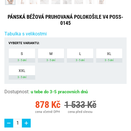
PÁNSKÁ BÉŽOVÁ PRUHOVANÁ POLOKOŠILE V4 POSS-
0145
Tabulka s velikostmi
VYBERTE VARIANTU:
S
M
L
XL
3 - 5 dní
3 - 5 dní
3 - 5 dní
3 - 5 dní
XXL
3 - 5 dní
Dostupnost
:
u tebe do 3-5 pracovních dnů
878 Kč
1 533 Kč
cena včetně DPH
cena před slevou