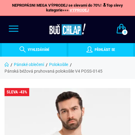
NEPROPÁSNI MEGA VÝPRODEJ se slevami do 70%! 🔝Top slevy
kategorie»»»
VÝPRODEJ
0
VYHLEDÁVÁNÍ
PŘIHLÁSIT SE
Pánské oblečení
Polokošile
Pánská béžová pruhovaná polokošile V4 POSS-0145
SLEVA -43%