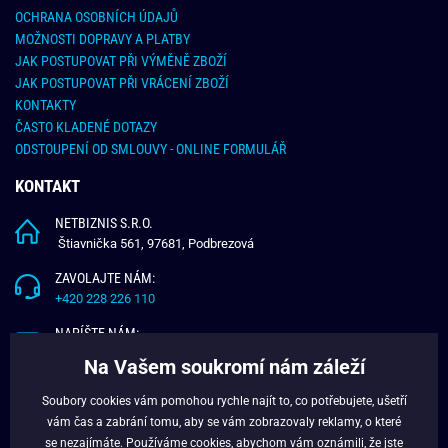
OCHRANA OSOBNÍCH ÚDAJŮ
MOŽNOSTI DOPRAVY A PLATBY
JAK POSTUPOVAT PŘI VÝMĚNĚ ZBOŽÍ
JAK POSTUPOVAT PŘI VRÁCENÍ ZBOŽÍ
KONTAKTY
ČASTO KLADENÉ DOTAZY
ODSTOUPENÍ OD SMLOUVY - ONLINE FORMULÁŘ
KONTAKT
NETBIZNIS S.R.O.
Štiavnička 561, 97681, Podbrezová
ZAVOLAJTE NÁM:
+420 228 226 110
NAPÍŠTE NÁM:
info@budchlap.cz
Na Vašem soukromí nám záleží
UŽITEČNÉ INFORMACE
Soubory cookies vám pomohou rychle najít to, co potřebujete, ušetří
vám čas a zabrání tomu, aby se vám zobrazovaly reklamy, o které
O NÁS
se nezajímáte. Používáme
cookies
, abychom vám oznámili, že jste