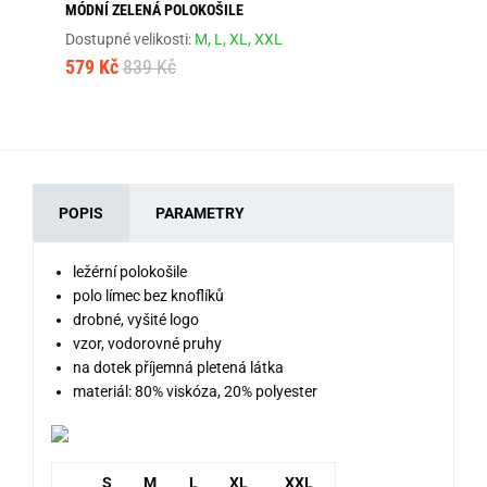
MÓDNÍ ZELENÁ POLOKOŠILE
TR
Dostupné velikosti:
M,
L,
XL,
XXL
Dos
579 Kč
839 Kč
57
POPIS
PARAMETRY
ležérní polokošile
polo límec bez knoflíků
drobné, vyšité logo
vzor, ​​vodorovné pruhy
na dotek příjemná pletená látka
materiál: 80% viskóza, 20% polyester
S
M
L
XL
XXL