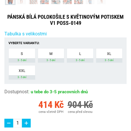
PÁNSKÁ BÍLÁ POLOKOŠILE S KVĚTINOVÝM POTISKEM
V1 POSS-0149
Tabulka s velikostmi
VYBERTE VARIANTU:
S
M
L
XL
3 - 5 dní
3 - 5 dní
3 - 5 dní
3 - 5 dní
XXL
3 - 5 dní
Dostupnost
:
u tebe do 3-5 pracovních dnů
414 Kč
904 Kč
cena včetně DPH
cena před slevou