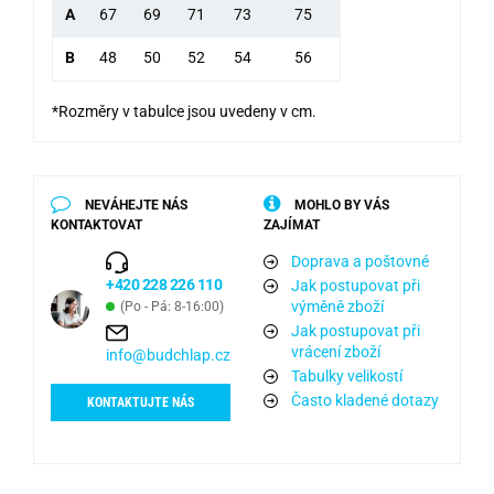
A
67
69
71
73
75
B
48
50
52
54
56
*Rozměry v tabulce jsou uvedeny v cm.
NEVÁHEJTE NÁS
MOHLO BY VÁS
KONTAKTOVAT
ZAJÍMAT
Doprava a poštovné
+420 228 226 110
Jak postupovat při
výměně zboží
(Po - Pá: 8-16:00)
Jak postupovat při
vrácení zboží
info@budchlap.cz
Tabulky velikostí
Často kladené dotazy
KONTAKTUJTE NÁS