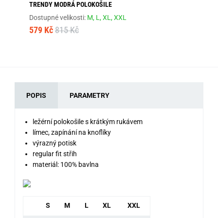
TRENDY MODRÁ POLOKOŠILE
MÓ
Dostupné velikosti:
M,
L,
XL,
XXL
Dos
579 Kč
815 Kč
57
POPIS
PARAMETRY
ležérní polokošile s krátkým rukávem
límec, zapínání na knoflíky
výrazný potisk
regular fit střih
materiál: 100% bavlna
S
M
L
XL
XXL