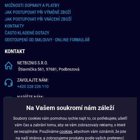
MOŽNOSTI DOPRAVY A PLATBY
JAK POSTUPOVAT PŘI VÝMĚNĚ ZBOŽÍ
JAK POSTUPOVAT PŘI VRÁCENÍ ZBOŽÍ
KONTAKTY
ČASTO KLADENÉ DOTAZY
ODSTOUPENÍ OD SMLOUVY - ONLINE FORMULÁŘ
KONTAKT
NETBIZNIS S.R.O.
Štiavnička 561, 97681, Podbrezová
ZAVOLAJTE NÁM:
+420 228 226 110
NAPÍŠTE NÁM:
info@budchlap.cz
Na Vašem soukromí nám záleží
UŽITEČNÉ INFORMACE
Soubory cookies vám pomohou rychle najít to, co potřebujete, ušetří
vám čas a zabrání tomu, aby se vám zobrazovaly reklamy, o které
O NÁS
se nezajímáte. Používáme
cookies
, abychom vám oznámili, že jste
VĚRNOSTNÍ PROGRAM
na naší stránce, a zobrazujeme produkty podle vašich preferencí.