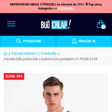
NEPROPÁSNI MEGA VÝPRODEJ se slevami do 70%! 🔝Top slevy
kategorie»»»
VÝPRODEJ
0
VYHLEDÁVÁNÍ
PŘIHLÁSIT SE
Pánské oblečení
Polokošile
Pánská bílá polokošile s květinovým potiskem V1 POSS-0149
SLEVA -54%