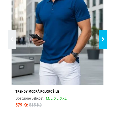
TRENDY MODRÁ POLOKOŠILE
MÓ
Dostupné velikosti:
M,
L,
XL,
XXL
Dos
579 Kč
815 Kč
57