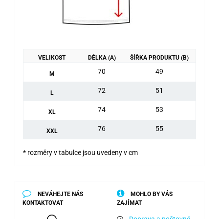
VELIKOST
DÉLKA (A)
ŠÍŘKA PRODUKTU (B)
70
49
M
72
51
L
74
53
XL
76
55
XXL
* rozměry v tabulce jsou uvedeny v cm
NEVÁHEJTE NÁS
MOHLO BY VÁS
KONTAKTOVAT
ZAJÍMAT
Doprava a poštovné