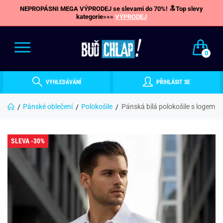
NEPROPÁSNI MEGA VÝPRODEJ se slevami do 70%! 🔝Top slevy
kategorie»»»
VÝPRODEJ
0
VYHLEDÁVÁNÍ
PŘIHLÁSIT SE
Pánské oblečení
Polokošile
Pánská bílá polokošile s logem
SLEVA -30%