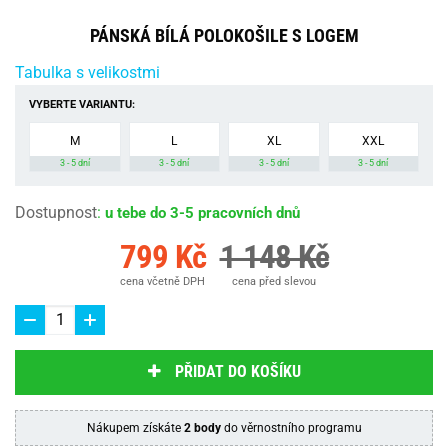
PÁNSKÁ BÍLÁ POLOKOŠILE S LOGEM
Tabulka s velikostmi
VYBERTE VARIANTU:
M
L
XL
XXL
3 - 5 dní
3 - 5 dní
3 - 5 dní
3 - 5 dní
Dostupnost
:
u tebe do 3-5 pracovních dnů
799 Kč
1 148 Kč
cena včetně DPH
cena před slevou
PŘIDAT DO KOŠÍKU
Nákupem získáte
2 body
do věrnostního programu