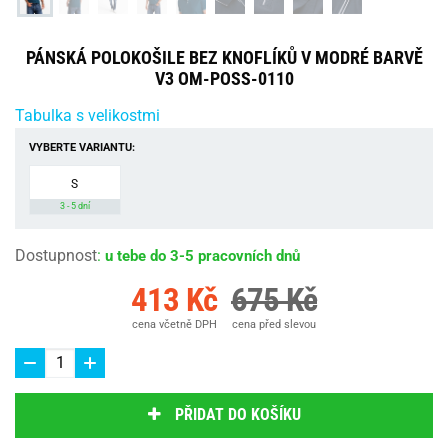
PÁNSKÁ POLOKOŠILE BEZ KNOFLÍKŮ V MODRÉ BARVĚ
V3 OM-POSS-0110
Tabulka s velikostmi
VYBERTE VARIANTU:
S
3 - 5 dní
Dostupnost
:
u tebe do 3-5 pracovních dnů
413 Kč
675 Kč
cena včetně DPH
cena před slevou
PŘIDAT DO KOŠÍKU