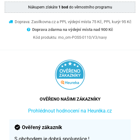
Nákupem získáte
1 bod
do věrnostního programu
Doprava: Zasilkovna.cz a PPL výdejní místa 75 Kč, PPL kurýr 95 Kč
Doprava zdarma na výdejní místa nad 9
00 Kč
Kód produktu:
mo_om-POSS-0110/V3/navy
OVĚŘENO NAŠIMI ZÁKAZNÍKY
Prohlédnout hodnocení na Heuréka.cz
Ověřený zákazník
S obchodem je dobrá spolupráce !