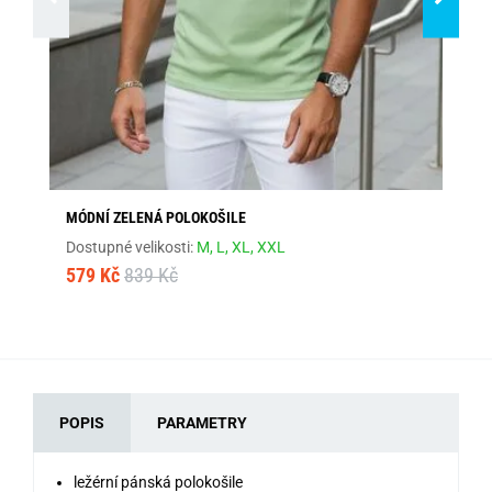
MÓDNÍ ZELENÁ POLOKOŠILE
TR
Dostupné velikosti:
M,
L,
XL,
XXL
Dos
579 Kč
839 Kč
57
POPIS
PARAMETRY
ležérní pánská polokošile