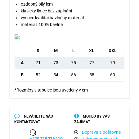
ozdobný bílý lem
klasický límec bez zapínání
vysoce kvalitní bavlněný materiál
materiál: 100% bavlna
S
M
L
XL
XXL
A
71
73
75
77
79
B
52
54
56
58
60
*Rozměry v tabulce jsou uvedeny v cm
NEVÁHEJTE NÁS
MOHLO BY VÁS
KONTAKTOVAT
ZAJÍMAT
Doprava a poštovné
+420 228 226 110