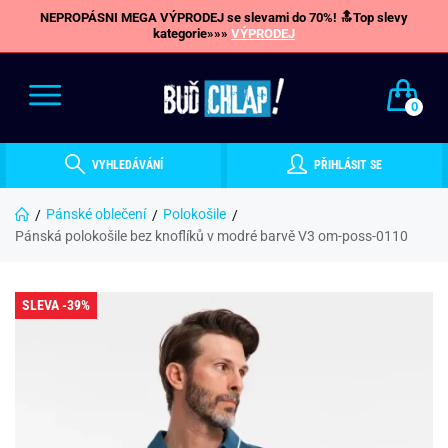
NEPROPÁSNI MEGA VÝPRODEJ se slevami do 70%! 🔝Top slevy
kategorie»»»
VÝPRODEJ
0
VYHLEDÁVÁNÍ
PŘIHLÁSIT SE
Pánské oblečení
Polokošile
Pánská polokošile bez knoflíků v modré barvě V3 om-poss-0110
SLEVA -39%