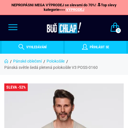
NEPROPÁSNI MEGA VÝPRODEJ se slevami do 70%! 🔝Top slevy
kategorie»»»
VÝPRODEJ
0
VYHLEDÁVÁNÍ
PŘIHLÁSIT SE
Pánské oblečení
Polokošile
Pánská světle šedá pletená polokošile V3 POSS-0160
SLEVA -52%