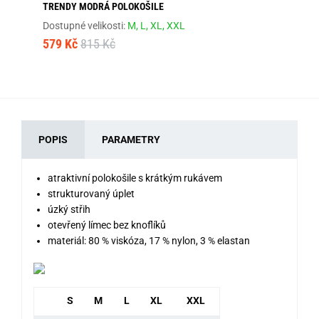
TRENDY MODRÁ POLOKOŠILE
MÓ
Dostupné velikosti:
M,
L,
XL,
XXL
Dos
579 Kč
815 Kč
57
POPIS
PARAMETRY
atraktivní polokošile s krátkým rukávem
strukturovaný úplet
úzký střih
otevřený límec bez knoflíků
materiál: 80 % viskóza, 17 % nylon, 3 % elastan
S
M
L
XL
XXL