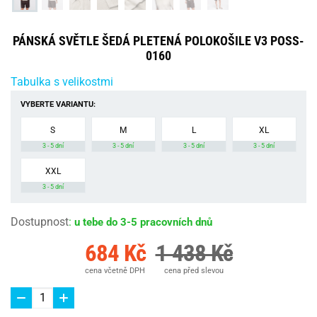
PÁNSKÁ SVĚTLE ŠEDÁ PLETENÁ POLOKOŠILE V3 POSS-
0160
Tabulka s velikostmi
VYBERTE VARIANTU:
S
M
L
XL
3 - 5 dní
3 - 5 dní
3 - 5 dní
3 - 5 dní
XXL
3 - 5 dní
Dostupnost
:
u tebe do 3-5 pracovních dnů
684 Kč
1 438 Kč
cena včetně DPH
cena před slevou