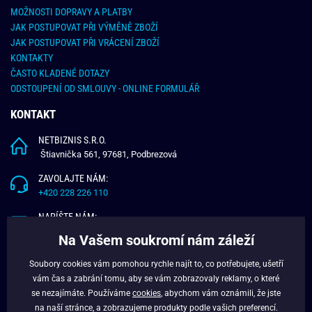
MOŽNOSTI DOPRAVY A PLATBY
JAK POSTUPOVAT PŘI VÝMĚNĚ ZBOŽÍ
JAK POSTUPOVAT PŘI VRÁCENÍ ZBOŽÍ
KONTAKTY
ČASTO KLADENÉ DOTAZY
ODSTOUPENÍ OD SMLOUVY - ONLINE FORMULÁŘ
KONTAKT
NETBIZNIS S.R.O.
Štiavnička 561, 97681, Podbrezová
ZAVOLAJTE NÁM:
+420 228 226 110
NAPÍŠTE NÁM:
info@budchlap.cz
Na Vašem soukromí nám záleží
UŽITEČNÉ INFORMACE
Soubory cookies vám pomohou rychle najít to, co potřebujete, ušetří
vám čas a zabrání tomu, aby se vám zobrazovaly reklamy, o které
O NÁS
se nezajímáte. Používáme
cookies
, abychom vám oznámili, že jste
VĚRNOSTNÍ PROGRAM
na naší stránce, a zobrazujeme produkty podle vašich preferencí.