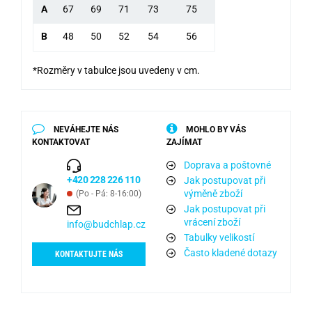
A
67
69
71
73
75
B
48
50
52
54
56
*Rozměry v tabulce jsou uvedeny v cm.
NEVÁHEJTE NÁS
MOHLO BY VÁS
KONTAKTOVAT
ZAJÍMAT
Doprava a poštovné
+420 228 226 110
Jak postupovat při
výměně zboží
(Po - Pá: 8-16:00)
Jak postupovat při
vrácení zboží
info@budchlap.cz
Tabulky velikostí
Často kladené dotazy
KONTAKTUJTE NÁS