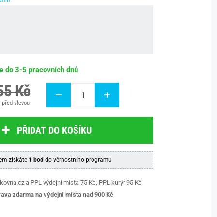
be do 3-5 pracovních dnů
55 Kč
 před slevou
PŘIDAT DO KOŠÍKU
em získáte
1 bod
do věrnostního programu
kovna.cz a PPL výdejní místa 75 Kč, PPL kurýr 95 Kč
ava zdarma na výdejní místa nad 9
00 Kč