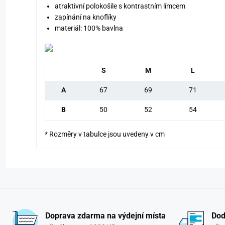
atraktivní polokošile s kontrastním límcem
zapínání na knoflíky
materiál: 100% bavlna
S
M
L
A
67
69
71
B
50
52
54
* Rozměry v tabulce jsou uvedeny v cm
Doprava zdarma na výdejní místa
Dod