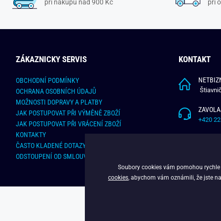
při nákupu nad 900 Kč
při 
ZÁKAZNICKY SERVIS
KONTAKT
NETBIZN
OBCHODNÍ PODMÍNKY
Štiavni
OCHRANA OSOBNÍCH ÚDAJŮ
MOŽNOSTI DOPRAVY A PLATBY
ZAVOLA
JAK POSTUPOVAT PŘI VÝMĚNĚ ZBOŽÍ
+420 22
JAK POSTUPOVAT PŘI VRÁCENÍ ZBOŽÍ
KONTAKTY
NAPÍŠT
ČASTO KLADENÉ DOTAZY
info@bu
ODSTOUPENÍ OD SMLOUVY - ONLINE FORMULÁŘ
Soubory cookies vám pomohou rychle na
cookies
, abychom vám oznámili, že jste na
C