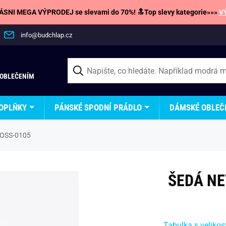
SNI MEGA VÝPRODEJ se slevami do 70%! 🔝Top slevy kategorie»»»
V
info@budchlap.cz
 OBLEČENÍM
OPLŇKY
PÁNSKÉ SPODNÍ PRÁDLO
DÁMSKÉ OBLEČ
 POSS-0105
ŠEDÁ NE
Tabulka s velikos