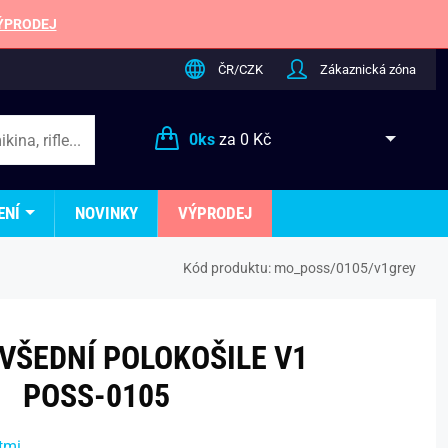
ÝPRODEJ
ČR/CZK
Zákaznická zóna
0
ks
za
0 Kč
ENÍ
NOVINKY
VÝPRODEJ
Kód produktu:
mo_poss/0105/v1grey
VŠEDNÍ POLOKOŠILE V1
POSS-0105
tmi