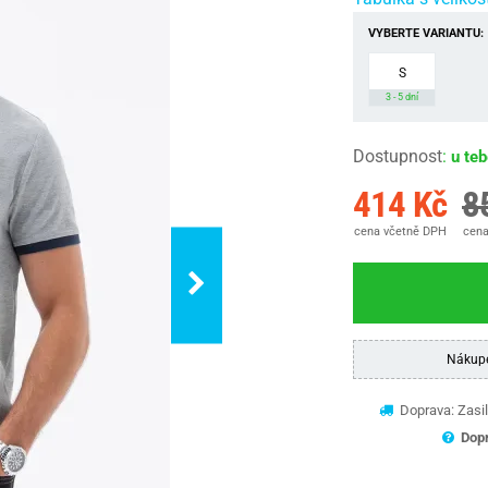
VYBERTE VARIANTU:
S
3 - 5 dní
Dostupnost
:
u te
414 Kč
8
cena včetně DPH
cena
Nákup
Doprava: Zasil
Dopr