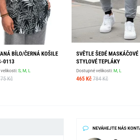
ANÁ BÍLO/ČERNÁ KOŠILE
SVĚTLE ŠEDÉ MASKÁČOVÉ
S-0113
STYLOVÉ TEPLÁKY
velikosti:
S,
M,
L
Dostupné velikosti:
M,
L
775 Kč
465 Kč
784 Kč
NEVÁHEJTE NÁS KONT