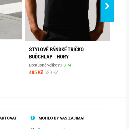
STYLOVÉ PÁNSKÉ TRIČKO
ANTR
BUĎCHLAP - HORY
MIKI
Dostupné velikosti:
S,
M
Dostup
485 Kč
639 Kč
443 K
AKTOVAT
MOHLO BY VÁS ZAJÍMAT