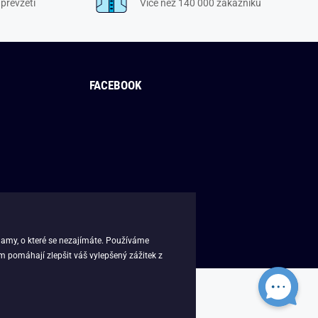
převzetí
Více než 140 000 zákazníků
FACEBOOK
lamy, o které se nezajímáte. Používáme
m pomáhají zlepšit váš vylepšený zážitek z
sk