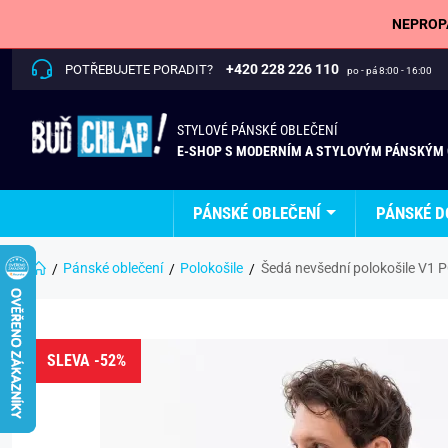
NEPROPÁ
+420 228 226 110
POTŘEBUJETE PORADIT?
po - pá 8:00 - 16:00
STYLOVÉ PÁNSKÉ OBLEČENÍ
E-SHOP S MODERNÍM A STYLOVÝM PÁNSKÝM
PÁNSKÉ OBLEČENÍ
PÁNSKÉ D
Pánské oblečení
Polokošile
Šedá nevšední polokošile V1
SLEVA -52%