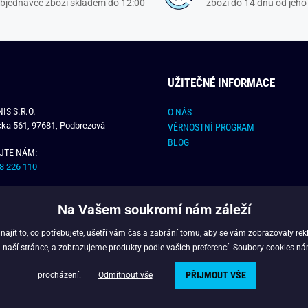
objednávce zboží skladem do 12:00
zboží do 14 dnů od jeho 
UŽITEČNÉ INFORMACE
IS S.R.O.
O NÁS
čka 561, 97681, Podbrezová
VĚRNOSTNÍ PROGRAM
BLOG
JTE NÁM:
8 226 110
E NÁM:
Na Vašem soukromí nám záleží
dchlap.cz
jít to, co potřebujete, ušetří vám čas a zabrání tomu, aby se vám zobrazovaly rek
 naší stránce, a zobrazujeme produkty podle vašich preferencí. Soubory cookies ná
PŘIJMOUT VŠE
opyright © 2024 - Budchlap.cz Všechna práva vyhrazena. webdesign © litvanyi.
procházení.
Odmítnout vše
Powered by
Simplia.cz
.