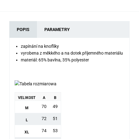
POPIS
PARAMETRY
zapínání na knoflíky
vyrobena z měkkého a na dotek příjemného materiálu
materiál: 65% bavlna, 35% polyester
VELIKOST
A
B
70
49
M
72
51
L
74
53
XL