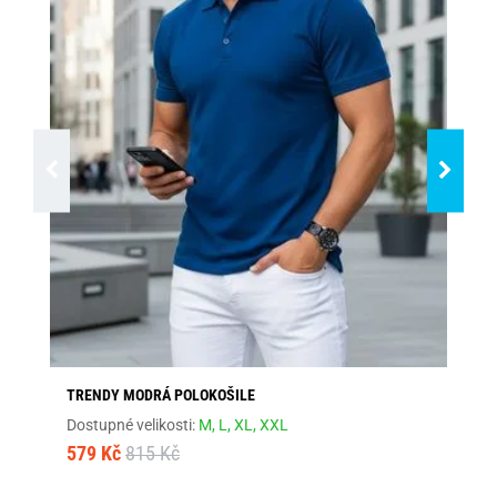
TRENDY MODRÁ POLOKOŠILE
MÓ
Dostupné velikosti:
M,
L,
XL,
XXL
Dos
579 Kč
815 Kč
57