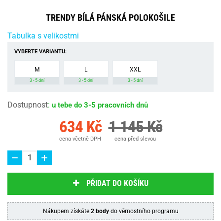
TRENDY BÍLÁ PÁNSKÁ POLOKOŠILE
Tabulka s velikostmi
VYBERTE VARIANTU:
M
L
XXL
3 - 5 dní
3 - 5 dní
3 - 5 dní
Dostupnost
:
u tebe do 3-5 pracovních dnů
634 Kč
1 145 Kč
cena včetně DPH
cena před slevou
PŘIDAT DO KOŠÍKU
Nákupem získáte
2 body
do věrnostního programu