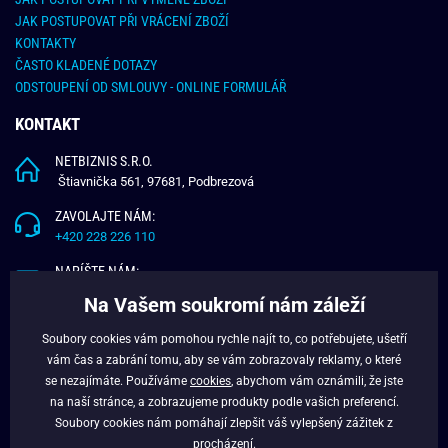
JAK POSTUPOVAT PŘI VRÁCENÍ ZBOŽÍ
KONTAKTY
ČASTO KLADENÉ DOTAZY
ODSTOUPENÍ OD SMLOUVY - ONLINE FORMULÁŘ
KONTAKT
NETBIZNIS S.R.O.
Štiavnička 561, 97681, Podbrezová
ZAVOLAJTE NÁM:
+420 228 226 110
NAPÍŠTE NÁM:
info@budchlap.cz
Na Vašem soukromí nám záleží
UŽITEČNÉ INFORMACE
Soubory cookies vám pomohou rychle najít to, co potřebujete, ušetří
vám čas a zabrání tomu, aby se vám zobrazovaly reklamy, o které
O NÁS
se nezajímáte. Používáme
cookies
, abychom vám oznámili, že jste
VĚRNOSTNÍ PROGRAM
na naší stránce, a zobrazujeme produkty podle vašich preferencí.
BLOG
Soubory cookies nám pomáhají zlepšit váš vylepšený zážitek z
FACEBOOK
procházení.