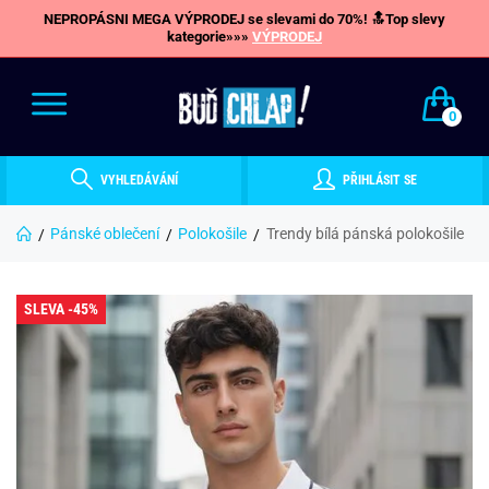
NEPROPÁSNI MEGA VÝPRODEJ se slevami do 70%! 🔝Top slevy
kategorie»»»
VÝPRODEJ
0
VYHLEDÁVÁNÍ
PŘIHLÁSIT SE
Pánské oblečení
Polokošile
Trendy bílá pánská polokošile
SLEVA -45%