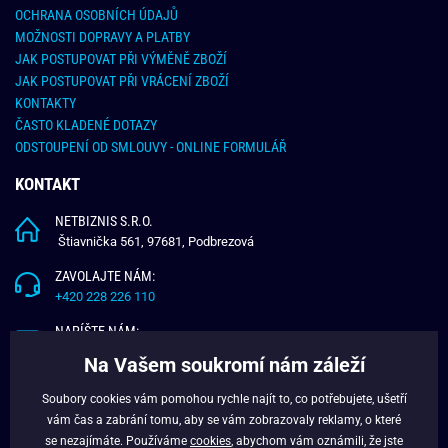
OCHRANA OSOBNÍCH ÚDAJŮ
MOŽNOSTI DOPRAVY A PLATBY
JAK POSTUPOVAT PŘI VÝMĚNĚ ZBOŽÍ
JAK POSTUPOVAT PŘI VRÁCENÍ ZBOŽÍ
KONTAKTY
ČASTO KLADENÉ DOTAZY
ODSTOUPENÍ OD SMLOUVY - ONLINE FORMULÁŘ
KONTAKT
NETBIZNIS S.R.O.
Štiavnička 561, 97681, Podbrezová
ZAVOLAJTE NÁM:
+420 228 226 110
NAPÍŠTE NÁM:
info@budchlap.cz
Na Vašem soukromí nám záleží
UŽITEČNÉ INFORMACE
Soubory cookies vám pomohou rychle najít to, co potřebujete, ušetří
vám čas a zabrání tomu, aby se vám zobrazovaly reklamy, o které
O NÁS
se nezajímáte. Používáme
cookies
, abychom vám oznámili, že jste
VĚRNOSTNÍ PROGRAM