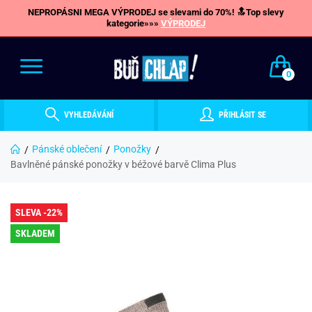
NEPROPÁSNI MEGA VÝPRODEJ se slevami do 70%! 🔝Top slevy
kategorie»»»
VÝPRODEJ
0
VYHLEDÁVÁNÍ
PŘIHLÁSIT SE
Pánské oblečení
Ponožky
Bavlněné pánské ponožky v béžové barvě Clima Plus
SLEVA -22%
SKLADEM