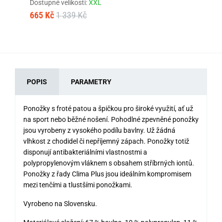
Dostupné velikosti:
XXL
12
665 Kč
1 339 Kč
POPIS
PARAMETRY
Ponožky s froté patou a špičkou pro široké využití, ať už
na sport nebo běžné nošení. Pohodlné zpevněné ponožky
jsou vyrobeny z vysokého podílu bavlny. Už žádná
vlhkost z chodidel či nepříjemný zápach. Ponožky totiž
disponují antibakteriálními vlastnostmi a
polypropylenovým vláknem s obsahem stříbrných iontů.
Ponožky z řady Clima Plus jsou ideálním kompromisem
mezi tenčími a tlustšími ponožkami.
Vyrobeno na Slovensku.