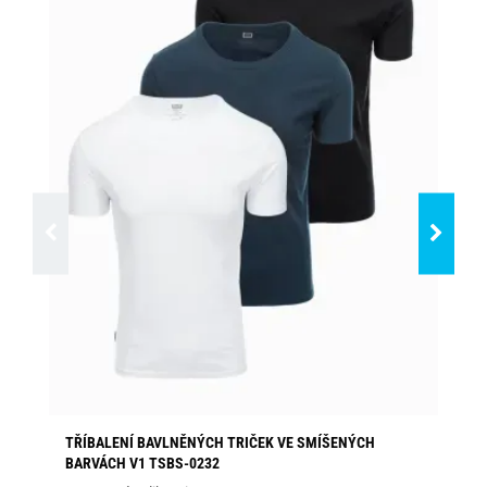
TŘÍBALENÍ BAVLNĚNÝCH TRIČEK VE SMÍŠENÝCH
ŠE
BARVÁCH V1 TSBS-0232
Dos