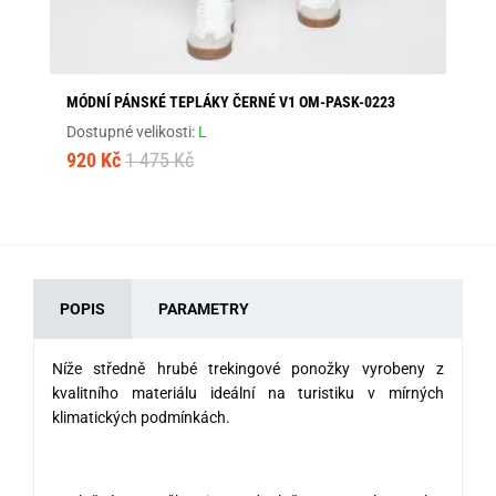
MÓDNÍ PÁNSKÉ TEPLÁKY ČERNÉ V1 OM-PASK-0223
PÁ
Dostupné velikosti:
L
Dos
920 Kč
1 475 Kč
52
POPIS
PARAMETRY
Níže středně hrubé trekingové ponožky vyrobeny z
kvalitního materiálu ideální na turistiku v mírných
klimatických podmínkách.