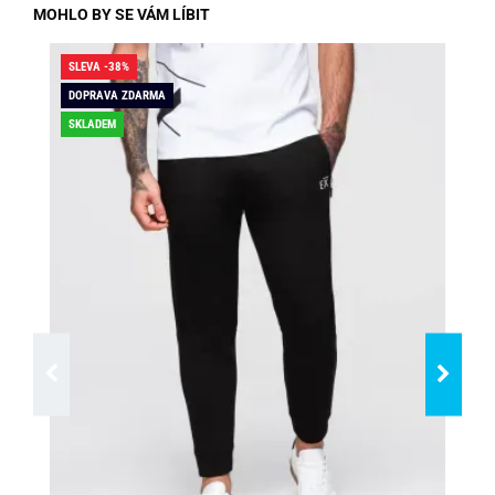
MOHLO BY SE VÁM LÍBIT
SLEVA -38%
SLE
DOPRAVA ZDARMA
SK
SKLADEM