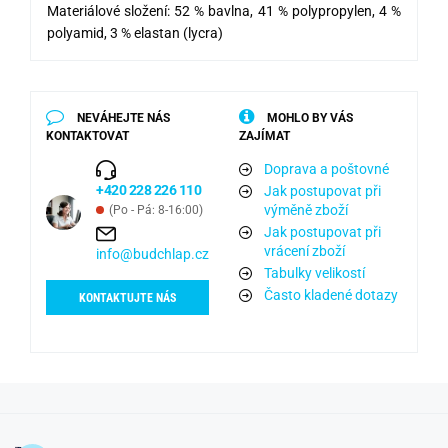
Materiálové složení:
52 % bavlna, 41 % polypropylen, 4 %
polyamid, 3 % elastan (lycra)
NEVÁHEJTE NÁS
MOHLO BY VÁS
KONTAKTOVAT
ZAJÍMAT
Doprava a poštovné
+420 228 226 110
Jak postupovat při
výměně zboží
(Po - Pá: 8-16:00)
Jak postupovat při
vrácení zboží
info@budchlap.cz
Tabulky velikostí
Často kladené dotazy
KONTAKTUJTE NÁS