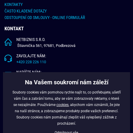
KONTAKTY
ČASTO KLADENÉ DOTAZY
ODSTOUPENÍ OD SMLOUVY - ONLINE FORMULÁŘ
KONTAKT
NETBIZNIS S.R.O.
Štiavnička 561, 97681, Podbrezová
ZAVOLAJTE NÁM:
+420 228 226 110
NAPÍŠTE NÁM:
info@budchlap.cz
Na Vašem soukromí nám záleží
UŽITEČNÉ INFORMACE
Soubory cookies vám pomohou rychle najít to, co potřebujete, ušetří
vám čas a zabrání tomu, aby se vám zobrazovaly reklamy, o které
O NÁS
se nezajímáte. Používáme
cookies
, abychom vám oznámili, že jste
VĚRNOSTNÍ PROGRAM
na naší stránce, a zobrazujeme produkty podle vašich preferencí.
BLOG
Soubory cookies nám pomáhají zlepšit váš vylepšený zážitek z
FACEBOOK
procházení.
Odmítnout vše