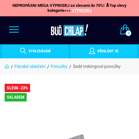
NEPROPÁSNI MEGA VÝPRODEJ se slevami do 70%! 🔝Top slevy
kategorie»»»
VÝPRODEJ
0
VYHLEDÁVÁNÍ
PŘIHLÁSIT SE
Pánské oblečení
Ponožky
Šedé trekingové ponožky
SLEVA -23%
SKLADEM