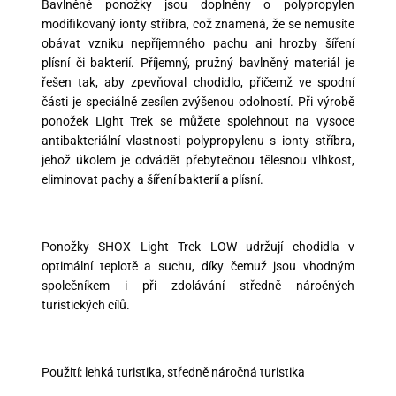
Bavlněné ponožky jsou doplněny o polypropylen
modifikovaný ionty stříbra, což znamená, že se nemusíte
obávat vzniku
nepříjemného pachu ani hrozby šíření
plísní či bakterií. Příjemný, pružný bavlněný materiál je
řešen tak, aby zpevňoval chodidlo, přičemž ve spodní
části je speciálně zesílen
zvýšenou odolností
. Při výrobě
ponožek Light Trek
se můžete spolehnout
na vysoce
antibakteriální vlastnosti polypropylenu s ionty stříbra,
jehož úkolem je odvádět přebytečnou tělesnou vlhkost,
eliminovat pachy a šíření bakterií a plísní.
Ponožky SHOX Light Trek LOW udržují chodidla v
optimální teplotě a suchu, díky čemuž jsou vhodným
společníkem i při zdolávání středně náročných
turistických cílů.
Použití: lehká turistika, středně náročná turistika