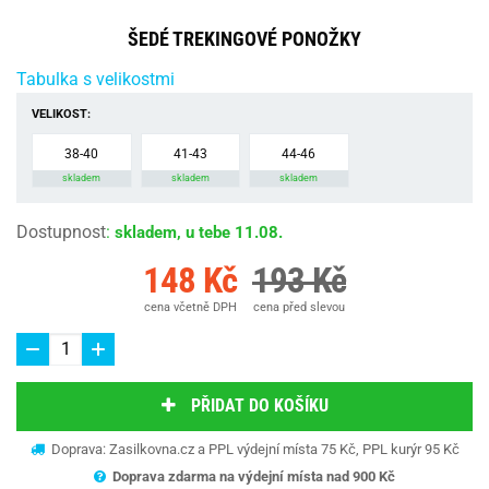
ŠEDÉ TREKINGOVÉ PONOŽKY
Tabulka s velikostmi
VELIKOST:
38-40
41-43
44-46
skladem
skladem
skladem
Dostupnost
:
skladem, u tebe 11.08.
148 Kč
193 Kč
cena včetně DPH
cena před slevou
PŘIDAT DO KOŠÍKU
Doprava: Zasilkovna.cz a PPL výdejní místa 75 Kč, PPL kurýr 95 Kč
Doprava zdarma na výdejní místa nad 9
00 Kč