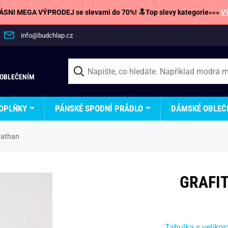
SNI MEGA VÝPRODEJ se slevami do 70%! 🔝Top slevy kategorie»»»
V
info@budchlap.cz
 OBLEČENÍM
OPLŇKY
PÁNSKÉ SPODNÍ PRÁDLO
DÁMSKÉ OBLEČ
Nathan
GRAFI
Tabulka s velikos