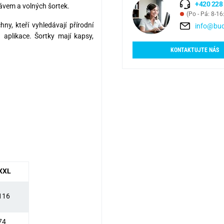
+420 228
ávem a volných šortek.
(Po - Pá: 8-16
y, kteří vyhledávají přírodní
info@bud
 aplikace. Šortky mají kapsy,
KONTAKTUJTE NÁS
XXL
116
74