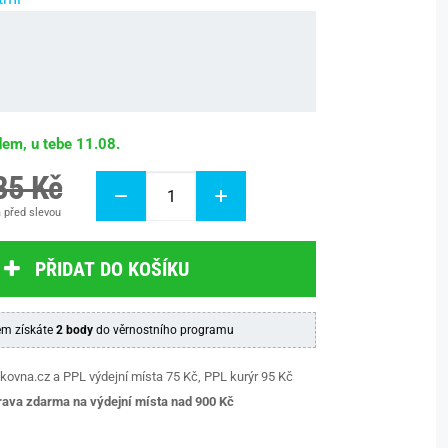
dem, u tebe 11.08.
85 Kč
 před slevou
PŘIDAT DO KOŠÍKU
m získáte
2 body
do věrnostního programu
kovna.cz a PPL výdejní místa 75 Kč, PPL kurýr 95 Kč
ava zdarma na výdejní místa nad 9
00 Kč