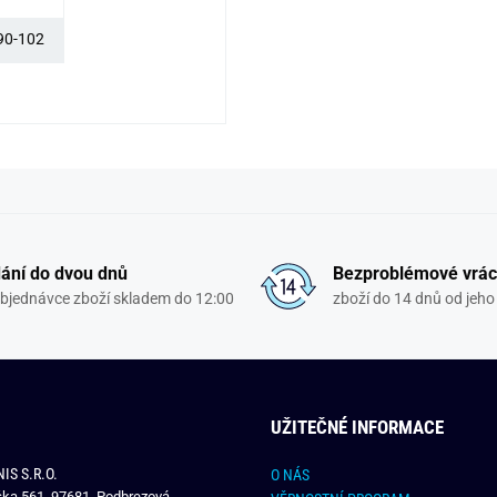
90-102
ání do dvou dnů
Bezproblémové vrác
objednávce zboží skladem do 12:00
zboží do 14 dnů od jeho 
UŽITEČNÉ INFORMACE
IS S.R.O.
O NÁS
čka 561, 97681, Podbrezová