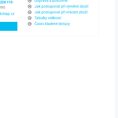
Doprava a poštovné
 226 110
Jak postupovat při výměně zboží
:00)
Jak postupovat při vrácení zboží
chlap.cz
Tabulky velikostí
Často kladené dotazy