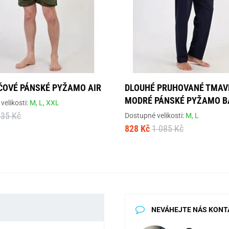
OVÉ PÁNSKÉ PYŽAMO AIR
DLOUHÉ PRUHOVANÉ TMAV
MODRÉ PÁNSKÉ PYŽAMO B
velikosti:
M,
L,
XXL
835 Kč
Dostupné velikosti:
M,
L
828 Kč
1 085 Kč
NEVÁHEJTE NÁS KONT