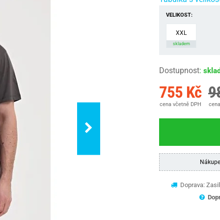
VELIKOST:
XXL
skladem
Dostupnost
:
skla
755 Kč
9
cena včetně DPH
cena
Nákupe
Doprava: Zasil
Dopr