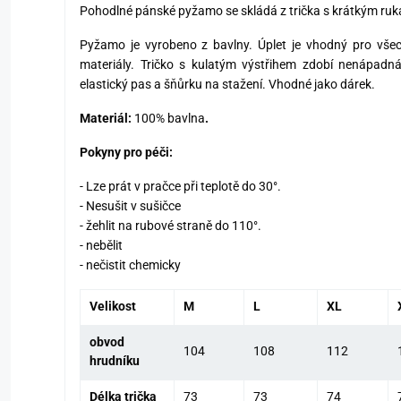
Pohodlné pánské pyžamo se skládá z trička s krátkým ruk
Pyžamo je vyrobeno z bavlny. Úplet je vhodný pro všechn
materiály. Tričko s kulatým výstřihem zdobí nenápadná
elastický pas a šňůrku na stažení. Vhodné jako dárek.
Materiál:
100% bavlna
.
Pokyny pro péči:
- Lze prát v pračce při teplotě do 30°.
- Nesušit v sušičce
- žehlit na rubové straně do 110°.
- nebělit
- nečistit chemicky
Velikost
M
L
XL
obvod
104
108
112
hrudníku
Délka trička
73
73
74