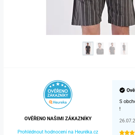
Ově
S obch
!
OVĚŘENO NAŠIMI ZÁKAZNÍKY
26.07.
Prohlédnout hodnocení na Heuréka.cz