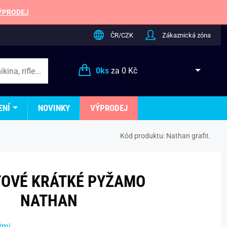
ÝPRODEJ
ČR/CZK
Zákaznická zóna
0
ks
za
0 Kč
ENÍ
NOVINKY
VÝPRODEJ
Kód produktu:
Nathan grafit.
TOVÉ KRÁTKÉ PYŽAMO
NATHAN
tmi