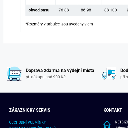
obvod pasu
76-88
86-98
88-100
*Rozměry v tabulce jsou uvedeny v cm
Doprava zdarma na výdejní místa
Dod
při nákupu nad 900 Kč
při 
ZÁKAZNICKY SERVIS
KONTAKT
NETBIZN
OBCHODNÍ PODMÍNKY
Štiavni