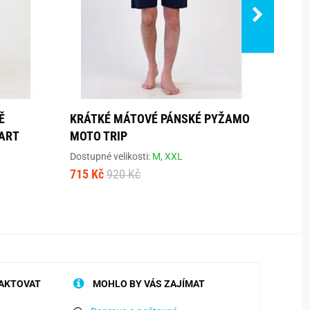
Ě
KRÁTKÉ MÁTOVÉ PÁNSKÉ PYŽAMO
ŠEDÉ
ART
MOTO TRIP
EXPL
Dostupné velikosti:
M,
XXL
Dostup
715 Kč
920 Kč
728 K
AKTOVAT
MOHLO BY VÁS ZAJÍMAT