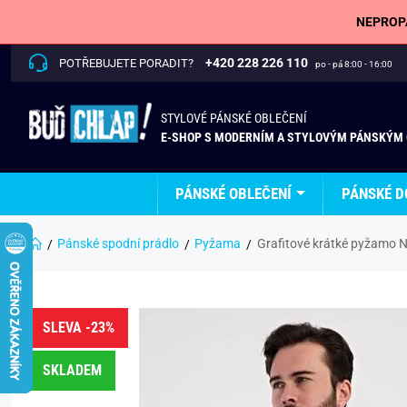
NEPROPÁ
+420 228 226 110
POTŘEBUJETE PORADIT?
po - pá 8:00 - 16:00
STYLOVÉ PÁNSKÉ OBLEČENÍ
E-SHOP S MODERNÍM A STYLOVÝM PÁNSKÝM
PÁNSKÉ OBLEČENÍ
PÁNSKÉ D
Pánské spodní prádlo
Pyžama
Grafitové krátké pyžamo 
SLEVA -23%
SKLADEM