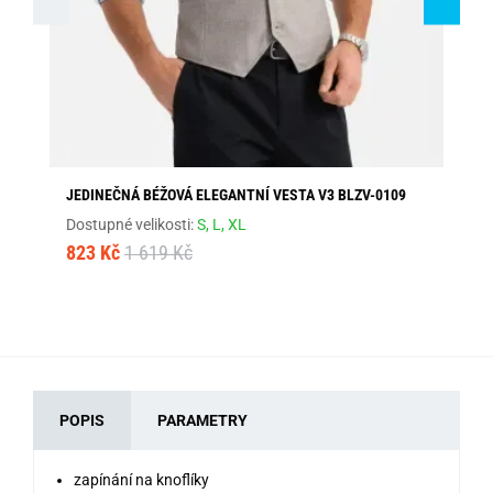
JEDINEČNÁ BÉŽOVÁ ELEGANTNÍ VESTA V3 BLZV-0109
ST
Dostupné velikosti:
S,
L,
XL
Dos
823 Kč
1 619 Kč
2 
POPIS
PARAMETRY
zapínání na knoflíky