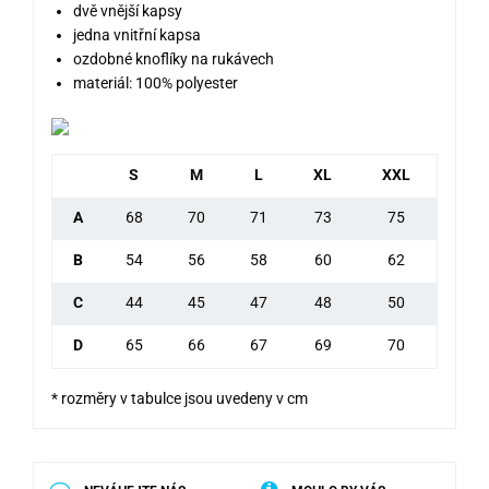
dvě vnější kapsy
jedna vnitřní kapsa
ozdobné knoflíky na rukávech
materiál: 100% polyester
S
M
L
XL
XXL
A
68
70
71
73
75
B
54
56
58
60
62
C
44
45
47
48
50
D
65
66
67
69
70
* rozměry v tabulce jsou uvedeny v cm