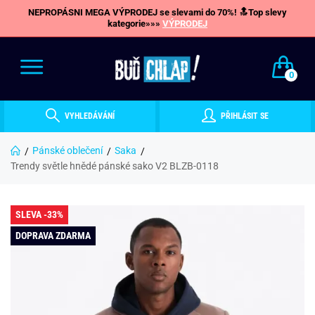
NEPROPÁSNI MEGA VÝPRODEJ se slevami do 70%! 🔝Top slevy
kategorie»»»
VÝPRODEJ
0
VYHLEDÁVÁNÍ
PŘIHLÁSIT SE
Pánské oblečení
Saka
Trendy světle hnědé pánské sako V2 BLZB-0118
SLEVA -33%
DOPRAVA ZDARMA