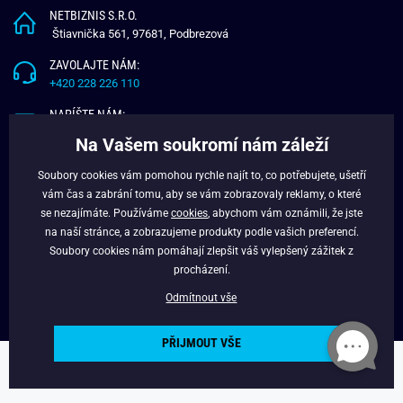
NETBIZNIS S.R.O.
Štiavnička 561, 97681, Podbrezová
ZAVOLAJTE NÁM:
+420 228 226 110
NAPÍŠTE NÁM:
info@budchlap.cz
Na Vašem soukromí nám záleží
UŽITEČNÉ INFORMACE
Soubory cookies vám pomohou rychle najít to, co potřebujete, ušetří
vám čas a zabrání tomu, aby se vám zobrazovaly reklamy, o které
O NÁS
se nezajímáte. Používáme
cookies
, abychom vám oznámili, že jste
VĚRNOSTNÍ PROGRAM
na naší stránce, a zobrazujeme produkty podle vašich preferencí.
BLOG
Soubory cookies nám pomáhají zlepšit váš vylepšený zážitek z
FACEBOOK
procházení.
Odmítnout vše
PŘIJMOUT VŠE
Copyright © 2024 - Budchlap.cz Všechna práva vyhrazena. webdesign ©
litvanyi.sk