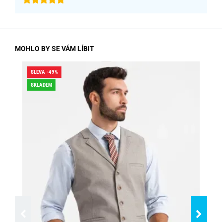
MOHLO BY SE VÁM LÍBIT
SLEVA -49%
SLE
SKLADEM
DO
SK