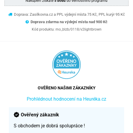
Nákupem získáte
5 bodů
do věrnostního programu
Doprava: Zasilkovna.cz a PPL výdejní místa 75 Kč, PPL kurýr 95 Kč
Doprava zdarma na výdejní místa nad 9
00 Kč
Kód produktu:
mo_blzb/0118/v2lightbrown
OVĚŘENO NAŠIMI ZÁKAZNÍKY
Prohlédnout hodnocení na Heuréka.cz
Ověřený zákazník
S obchodem je dobrá spolupráce !