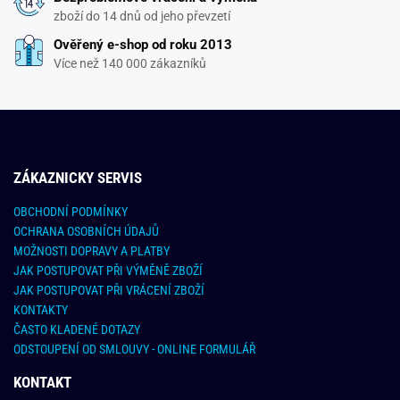
zboží do 14 dnů od jeho převzetí
Ověřený e-shop od roku 2013
Více než 140 000 zákazníků
ZÁKAZNICKY SERVIS
OBCHODNÍ PODMÍNKY
OCHRANA OSOBNÍCH ÚDAJŮ
MOŽNOSTI DOPRAVY A PLATBY
JAK POSTUPOVAT PŘI VÝMĚNĚ ZBOŽÍ
JAK POSTUPOVAT PŘI VRÁCENÍ ZBOŽÍ
KONTAKTY
ČASTO KLADENÉ DOTAZY
ODSTOUPENÍ OD SMLOUVY - ONLINE FORMULÁŘ
KONTAKT