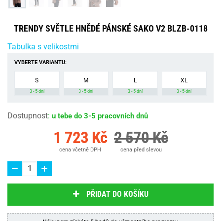
TRENDY SVĚTLE HNĚDÉ PÁNSKÉ SAKO V2 BLZB-0118
Tabulka s velikostmi
VYBERTE VARIANTU:
S
M
L
XL
3 - 5 dní
3 - 5 dní
3 - 5 dní
3 - 5 dní
Dostupnost
:
u tebe do 3-5 pracovních dnů
1 723 Kč
2 570 Kč
cena včetně DPH
cena před slevou
PŘIDAT DO KOŠÍKU