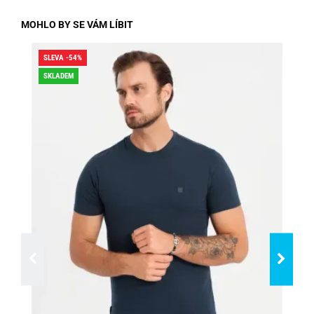
MOHLO BY SE VÁM LÍBIT
SLEVA -54%
SLE
SKLADEM
SK