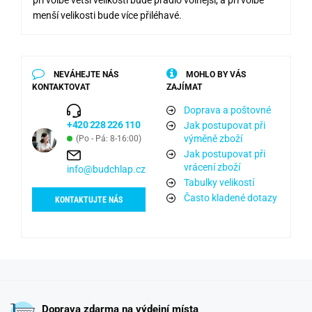
při volbě větší velikosti bude prádlo volnější, a při volbě
menší velikosti bude více přiléhavé.
NEVÁHEJTE NÁS
MOHLO BY VÁS
KONTAKTOVAT
ZAJÍMAT
Doprava a poštovné
+420 228 226 110
Jak postupovat při
výměně zboží
(Po - Pá: 8-16:00)
Jak postupovat při
vrácení zboží
info@budchlap.cz
Tabulky velikostí
Často kladené dotazy
KONTAKTUJTE NÁS
Doprava zdarma na výdejní místa