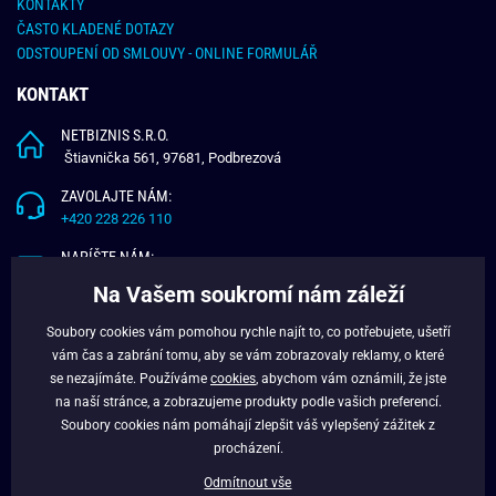
KONTAKTY
ČASTO KLADENÉ DOTAZY
ODSTOUPENÍ OD SMLOUVY - ONLINE FORMULÁŘ
KONTAKT
NETBIZNIS S.R.O.
Štiavnička 561, 97681, Podbrezová
ZAVOLAJTE NÁM:
+420 228 226 110
NAPÍŠTE NÁM:
info@budchlap.cz
Na Vašem soukromí nám záleží
UŽITEČNÉ INFORMACE
Soubory cookies vám pomohou rychle najít to, co potřebujete, ušetří
vám čas a zabrání tomu, aby se vám zobrazovaly reklamy, o které
O NÁS
se nezajímáte. Používáme
cookies
, abychom vám oznámili, že jste
VĚRNOSTNÍ PROGRAM
na naší stránce, a zobrazujeme produkty podle vašich preferencí.
BLOG
Soubory cookies nám pomáhají zlepšit váš vylepšený zážitek z
FACEBOOK
procházení.
Odmítnout vše