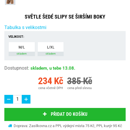
SVĚTLE ŠEDÉ SLIPY SE ŠIRŠÍMI BOKY
Tabulka s velikostmi
VELIKOST:
M/L
L/XL
skladem
skladem
Dostupnost
:
skladem, u tebe 13.08.
234 Kč
385 Kč
cena včetně DPH
cena před slevou
PŘIDAT DO KOŠÍKU
Doprava: Zasilkovna.cz a PPL výdejní místa 75 Kč, PPL kurýr 95 Kč