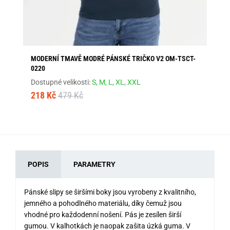
MODERNÍ TMAVĚ MODRÉ PÁNSKÉ TRIČKO V2 OM-TSCT-
JE
0220
NÁ
Dostupné velikosti:
S,
M,
L,
XL,
XXL
Dos
218 Kč
479 Kč
24
POPIS
PARAMETRY
Pánské slipy se širšími boky jsou vyrobeny z kvalitního,
jemného a pohodlného materiálu, díky čemuž jsou
vhodné pro každodenní nošení. Pás je zesílen širší
gumou. V kalhotkách je naopak zašita úzká guma. V