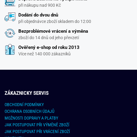
při nákupu nad 900 Kč
Dodání do dvou dnů
při objednávce zboží skladem do 12:00
Bezproblémové vrácení a výměna
zboží do 14 dnů od jeho převzetí
Ověřený e-shop od roku 2013
Více než 140 000 zákazníků
ZÁKAZNICKY SERVIS
OBCHODNÍ PODMÍNKY
OCHRANA OSOBNÍCH ÚDAJŮ
MOŽNOSTI DOPRAVY A PLATBY
JAK POSTUPOVAT PŘI VÝMĚNĚ ZBOŽÍ
JAK POSTUPOVAT PŘI VRÁCENÍ ZBOŽÍ