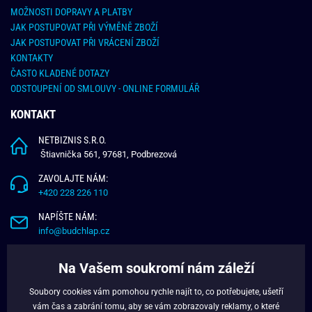
MOŽNOSTI DOPRAVY A PLATBY
JAK POSTUPOVAT PŘI VÝMĚNĚ ZBOŽÍ
JAK POSTUPOVAT PŘI VRÁCENÍ ZBOŽÍ
KONTAKTY
ČASTO KLADENÉ DOTAZY
ODSTOUPENÍ OD SMLOUVY - ONLINE FORMULÁŘ
KONTAKT
NETBIZNIS S.R.O.
Štiavnička 561, 97681, Podbrezová
ZAVOLAJTE NÁM:
+420 228 226 110
NAPÍŠTE NÁM:
info@budchlap.cz
UŽITEČNÉ INFORMACE
Na Vašem soukromí nám záleží
O NÁS
Soubory cookies vám pomohou rychle najít to, co potřebujete, ušetří
VĚRNOSTNÍ PROGRAM
vám čas a zabrání tomu, aby se vám zobrazovaly reklamy, o které