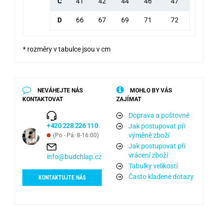
C
41
42
44
46
47
D
66
67
69
71
72
* rozměry v tabulce jsou v cm
NEVÁHEJTE NÁS
MOHLO BY VÁS
KONTAKTOVAT
ZAJÍMAT
Doprava a poštovné
+420 228 226 110
Jak postupovat při
výměně zboží
(Po - Pá: 8-16:00)
Jak postupovat při
vrácení zboží
info@budchlap.cz
Tabulky velikostí
Často kladené dotazy
KONTAKTUJTE NÁS