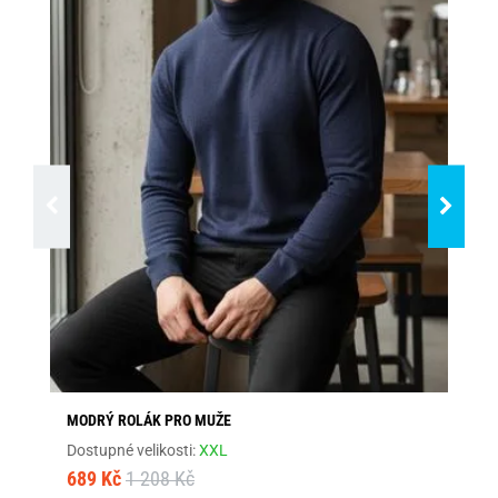
MODRÝ ROLÁK PRO MUŽE
TR
Dostupné velikosti:
XXL
Dos
689 Kč
1 208 Kč
49