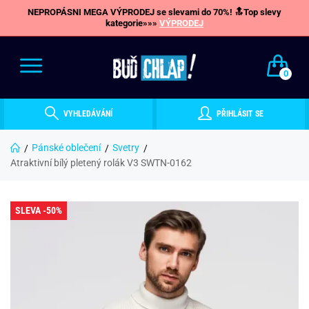
NEPROPÁSNI MEGA VÝPRODEJ se slevami do 70%! 🔝Top slevy
kategorie»»»
VÝPRODEJ
0
VYHLEDÁVÁNÍ
PŘIHLÁSIT SE
Pánské oblečení
Svetry
Atraktivní bílý pletený rolák V3 SWTN-0162
SLEVA -50%