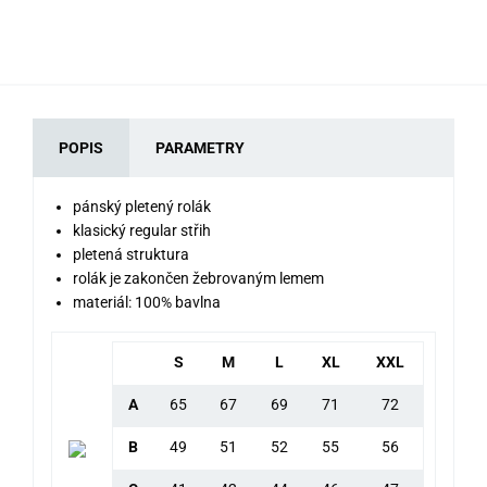
POPIS
PARAMETRY
pánský pletený rolák
klasický regular střih
pletená struktura
rolák je zakončen žebrovaným lemem
materiál: 100% bavlna
S
M
L
XL
XXL
A
65
67
69
71
72
B
49
51
52
55
56