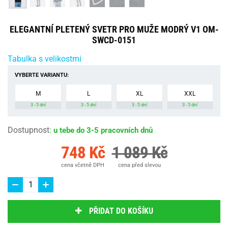
ELEGANTNÍ PLETENÝ SVETR PRO MUŽE MODRÝ V1 OM-
SWCD-0151
Tabulka s velikostmi
VYBERTE VARIANTU:
M
L
XL
XXL
3 - 5 dní
3 - 5 dní
3 - 5 dní
3 - 5 dní
Dostupnost
:
u tebe do 3-5 pracovních dnů
748 Kč
1 089 Kč
cena včetně DPH
cena před slevou
PŘIDAT DO KOŠÍKU