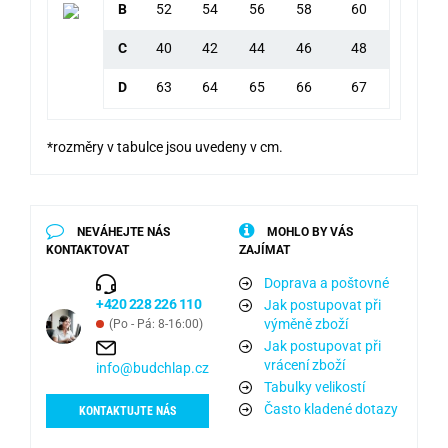
B
52
54
56
58
60
C
40
42
44
46
48
D
63
64
65
66
67
*rozměry v tabulce jsou uvedeny v cm.
NEVÁHEJTE NÁS
MOHLO BY VÁS
KONTAKTOVAT
ZAJÍMAT
Doprava a poštovné
+420 228 226 110
Jak postupovat při
výměně zboží
(Po - Pá: 8-16:00)
Jak postupovat při
vrácení zboží
info@budchlap.cz
Tabulky velikostí
Často kladené dotazy
KONTAKTUJTE NÁS