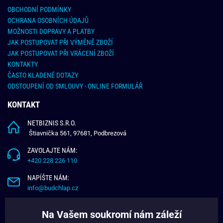
OBCHODNÍ PODMÍNKY
OCHRANA OSOBNÍCH ÚDAJŮ
MOŽNOSTI DOPRAVY A PLATBY
JAK POSTUPOVAT PŘI VÝMĚNĚ ZBOŽÍ
JAK POSTUPOVAT PŘI VRÁCENÍ ZBOŽÍ
KONTAKTY
ČASTO KLADENÉ DOTAZY
ODSTOUPENÍ OD SMLOUVY - ONLINE FORMULÁŘ
KONTAKT
NETBIZNIS S.R.O.
Štiavnička 561, 97681, Podbrezová
ZAVOLAJTE NÁM:
+420 228 226 110
NAPÍŠTE NÁM:
info@budchlap.cz
UŽITEČNÉ INFORMACE
Na Vašem soukromí nám záleží