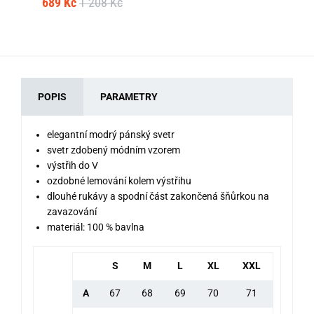
689 Kč
1 208 Kč
79
POPIS
PARAMETRY
elegantní modrý pánský svetr
svetr zdobený módním vzorem
výstřih do V
ozdobné lemování kolem výstřihu
dlouhé rukávy a spodní část zakončená šňůrkou na
zavazování
materiál: 100 % bavlna
S
M
L
XL
XXL
A
67
68
69
70
71