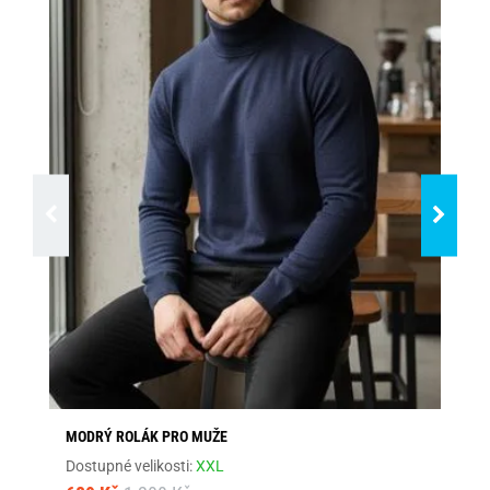
MODRÝ ROLÁK PRO MUŽE
ČE
Dostupné velikosti:
XXL
Dos