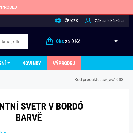
ÝPRODEJ
ČR/CZK
Zákaznická zóna
0
ks
za
0 Kč
ENÍ
NOVINKY
VÝPRODEJ
Kód produktu:
sw_wx1933
NTNÍ SVETR V BORDÓ
BARVĚ
tmi