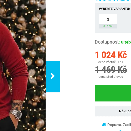
VYBERTE VARIANTU:
S
3 - 5 dní
Dostupnost
:
u te
1 024 Kč
cena včetně DPH
1 469 Kč
cena před slevou
Nákupe
Doprava: Zasil