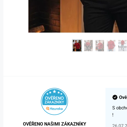
Ově
S obch
!
OVĚŘENO NAŠIMI ZÁKAZNÍKY
26.07.