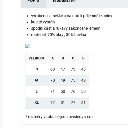
POPIS
PARAMETRY
vyrobeno z měkké a na dotek příjemné tkaniny
kulatý výstřih
spodní část a rukávy zakončené lemem
materiál: 70% akryl, 30% bavlna
VELIKOST
A
B
C
D
68
47
73
48
S
70
49
75
49
M
71
50
76
50
L
72
51
77
51
XL
* rozměry v tabulce jsou uvedeny v cm