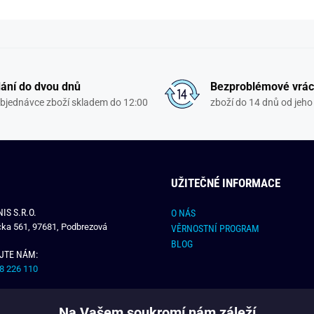
ání do dvou dnů
Bezproblémové vrác
objednávce zboží skladem do 12:00
zboží do 14 dnů od jeho 
UŽITEČNÉ INFORMACE
IS S.R.O.
O NÁS
čka 561, 97681, Podbrezová
VĚRNOSTNÍ PROGRAM
BLOG
JTE NÁM:
8 226 110
E NÁM:
Na Vašem soukromí nám záleží
dchlap.cz