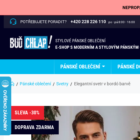
NEPROPÁ
+420 228 226 110
POTŘEBUJETE PORADIT?
po - pá 8:00 - 16:00
STYLOVÉ PÁNSKÉ OBLEČENÍ
E-SHOP S MODERNÍM A STYLOVÝM PÁNSKÝM
PÁNSKÉ OBLEČENÍ
PÁNSKÉ D
Pánské oblečení
Svetry
Elegantní svetr v bordó barvě
SLEVA -30%
DOPRAVA ZDARMA