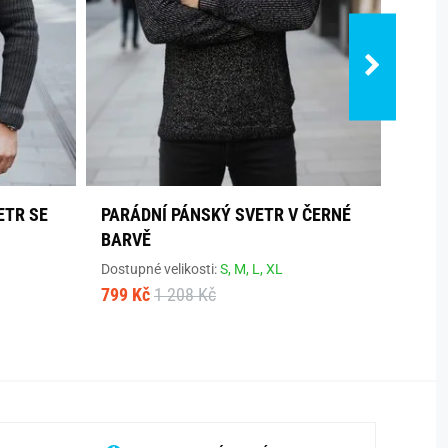
ETR SE
PARÁDNÍ PÁNSKÝ SVETR V ČERNÉ
TREN
BARVĚ
SWTN
Dostupné velikosti:
S,
M,
L,
XL
Dostup
799 Kč
1 208 Kč
499 K