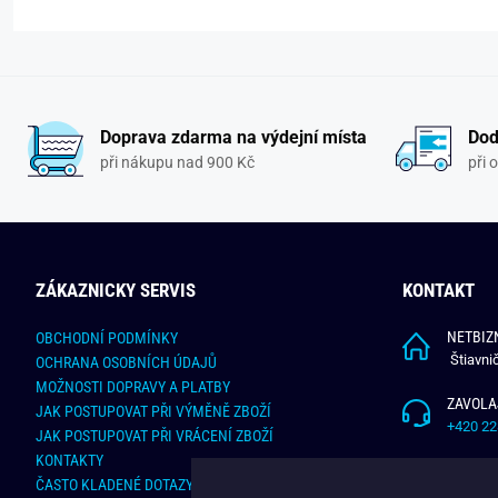
Doprava zdarma na výdejní místa
Dod
při nákupu nad 900 Kč
při 
ZÁKAZNICKY SERVIS
KONTAKT
NETBIZN
OBCHODNÍ PODMÍNKY
Štiavni
OCHRANA OSOBNÍCH ÚDAJŮ
MOŽNOSTI DOPRAVY A PLATBY
ZAVOLA
JAK POSTUPOVAT PŘI VÝMĚNĚ ZBOŽÍ
+420 22
JAK POSTUPOVAT PŘI VRÁCENÍ ZBOŽÍ
KONTAKTY
NAPÍŠT
ČASTO KLADENÉ DOTAZY
info@bu