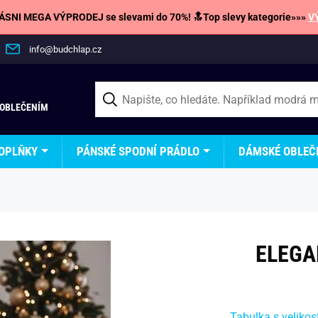
SNI MEGA VÝPRODEJ se slevami do 70%! 🔝Top slevy kategorie»»»
V
info@budchlap.cz
 OBLEČENÍM
OPLŇKY
PÁNSKÉ SPODNÍ PRÁDLO
DÁMSKÉ OBLEČ
ELEGA
Tabulka s velikos