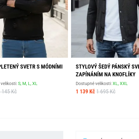
PLETENÝ SVETR S MÓDNÍMI
STYLOVÝ ŠEDÝ PÁNSKÝ SV
ZAPÍNÁNÍM NA KNOFLÍKY
velikosti:
S,
M,
L,
XL
Dostupné velikosti:
XL,
XXL
 145 Kč
1 139 Kč
1 695 Kč