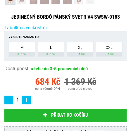
JEDINEČNÝ BORDÓ PÁNSKÝ SVETR V4 SWSW-0183
Tabulka s velikostmi
VYBERTE VARIANTU:
M
L
XL
XXL
3 - 5 dní
3 - 5 dní
3 - 5 dní
3 - 5 dní
Dostupnost
:
u tebe do 3-5 pracovních dnů
684 Kč
1 369 Kč
cena včetně DPH
cena před slevou
PŘIDAT DO KOŠÍKU