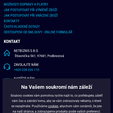
MOŽNOSTI DOPRAVY A PLATBY
JAK POSTUPOVAT PŘI VÝMĚNĚ ZBOŽÍ
JAK POSTUPOVAT PŘI VRÁCENÍ ZBOŽÍ
KONTAKTY
ČASTO KLADENÉ DOTAZY
ODSTOUPENÍ OD SMLOUVY - ONLINE FORMULÁŘ
KONTAKT
NETBIZNIS S.R.O.
Štiavnička 561, 97681, Podbrezová
ZAVOLAJTE NÁM:
+420 228 226 110
NAPÍŠTE NÁM:
info@budchlap.cz
Na Vašem soukromí nám záleží
UŽITEČNÉ INFORMACE
Soubory cookies vám pomohou rychle najít to, co potřebujete, ušetří
vám čas a zabrání tomu, aby se vám zobrazovaly reklamy, o které
O NÁS
se nezajímáte. Používáme
cookies
, abychom vám oznámili, že jste
VĚRNOSTNÍ PROGRAM
na naší stránce, a zobrazujeme produkty podle vašich preferencí.