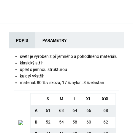
POPIS
PARAMETRY
svetr je vyroben z příjemného a pohodlného materiálu
klasický střih
úplet s jemnou strukturou
kulatý výstřih
materiál: 80 % viskóza, 17 % nylon, 3 % elastan
S
M
L
XL
XXL
A
61
63
64
66
68
B
52
54
58
60
62