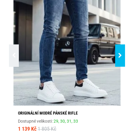
ORIGINÁLNÍ MODRÉ PÁNSKÉ RIFLE
MO
Dostupné velikosti:
29,
30,
31,
33
Dos
1 139 Kč
1 805 Kč
72