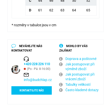
C
44
46
48
50
52
D
61
62
63
64
65
* rozměry v tabulce jsou v cm
NEVÁHEJTE NÁS
MOHLO BY VÁS
KONTAKTOVAT
ZAJÍMAT
Doprava a poštovné
+420 228 226 110
Jak postupovat při
výměně zboží
(Po - Pá: 8-16:00)
Jak postupovat při
vrácení zboží
info@budchlap.cz
Tabulky velikostí
Často kladené dotazy
KONTAKTUJTE NÁS