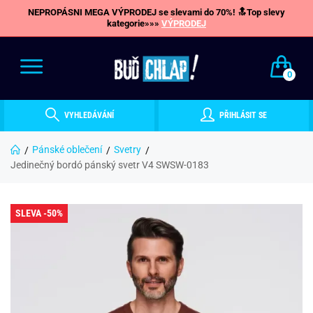
NEPROPÁSNI MEGA VÝPRODEJ se slevami do 70%! 🔝Top slevy
kategorie»»»
VÝPRODEJ
0
VYHLEDÁVÁNÍ
PŘIHLÁSIT SE
Pánské oblečení
Svetry
Jedinečný bordó pánský svetr V4 SWSW-0183
SLEVA -50%