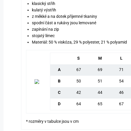
klasický střih
kulatý výstřih
z měkké a na dotek příjemné tkaniny
spodní část a rukávy jsou lemované
zapínání na zip
stojatý límec
Materiál: 50 % viskóza, 29 % polyester, 21 % polyamid
S
M
L
A
67
69
71
B
50
51
54
C
42
44
46
D
64
65
67
* rozměry v tabulce jsou v cm