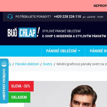
NEPROPÁ
+420 228 226 110
POTŘEBUJETE PORADIT?
po - pá 8:00 - 16:00
STYLOVÉ PÁNSKÉ OBLEČENÍ
E-SHOP S MODERNÍM A STYLOVÝM PÁNSKÝM
PÁNSKÉ OBLEČENÍ
PÁNSKÉ D
Pánské oblečení
Svetry
Módní grafitový pánský svetr na 
SLEVA -32%
SKLADEM