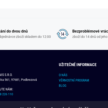
ání do dvou dnů
Bezproblémové vrác
objednávce zboží skladem do 12:00
zboží do 14 dnů od jeho 
UŽITEČNÉ INFORMACE
IS S.R.O.
O NÁS
čka 561, 97681, Podbrezová
VĚRNOSTNÍ PROGRAM
BLOG
JTE NÁM:
8 226 110
E NÁM: