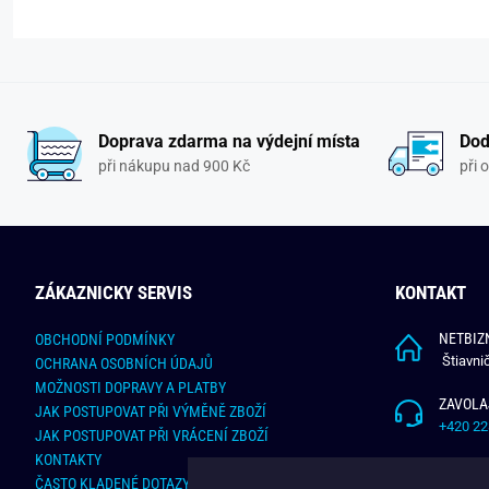
Doprava zdarma na výdejní místa
Dod
při nákupu nad 900 Kč
při 
ZÁKAZNICKY SERVIS
KONTAKT
NETBIZN
OBCHODNÍ PODMÍNKY
Štiavni
OCHRANA OSOBNÍCH ÚDAJŮ
MOŽNOSTI DOPRAVY A PLATBY
ZAVOLA
JAK POSTUPOVAT PŘI VÝMĚNĚ ZBOŽÍ
+420 22
JAK POSTUPOVAT PŘI VRÁCENÍ ZBOŽÍ
KONTAKTY
NAPÍŠT
ČASTO KLADENÉ DOTAZY