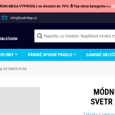
SNI MEGA VÝPRODEJ se slevami do 70%! 🔝Top slevy kategorie»»»
V
info@budchlap.cz
 OBLEČENÍM
OPLŇKY
PÁNSKÉ SPODNÍ PRÁDLO
DÁMSKÉ OBLEČ
zip V2 SWZS-0146
MÓDNÍ
SVETR 
Tabulka s velikos