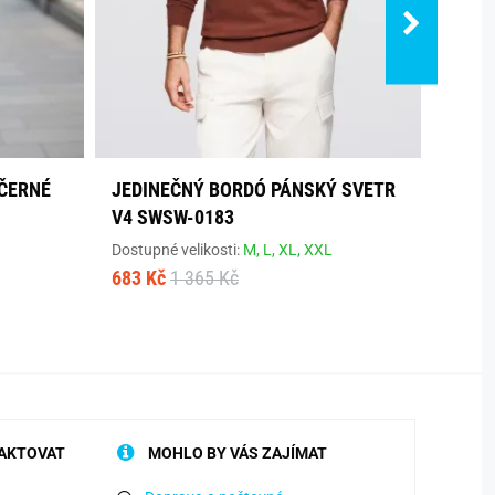
 ČERNÉ
JEDINEČNÝ BORDÓ PÁNSKÝ SVETR
TREN
V4 SWSW-0183
SWTN
Dostupné velikosti:
M,
L,
XL,
XXL
Dostup
683 Kč
1 365 Kč
499 K
AKTOVAT
MOHLO BY VÁS ZAJÍMAT