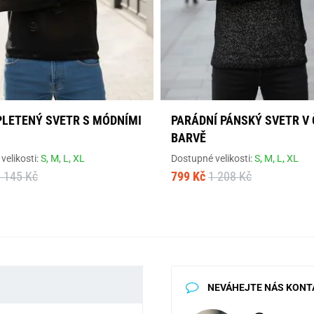
PLETENÝ SVETR S MÓDNÍMI
PARÁDNÍ PÁNSKÝ SVETR V
BARVĚ
velikosti:
S,
M,
L,
XL
Dostupné velikosti:
S,
M,
L,
XL
 145 Kč
799 Kč
1 208 Kč
NEVÁHEJTE NÁS KONT