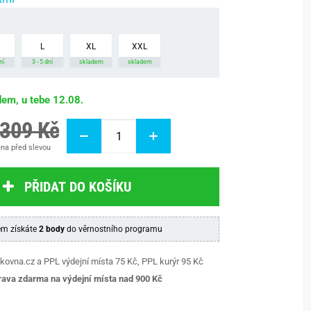
L
XL
XXL
ní
3 - 5 dní
skladem
skladem
dem, u tebe 12.08.
 309 Kč
na před slevou
PŘIDAT DO KOŠÍKU
m získáte
2 body
do věrnostního programu
kovna.cz a PPL výdejní místa 75 Kč, PPL kurýr 95 Kč
ava zdarma na výdejní místa nad 9
00 Kč