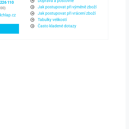
Doprava a poštovné
 226 110
Jak postupovat při výměně zboží
:00)
Jak postupovat při vrácení zboží
chlap.cz
Tabulky velikostí
Často kladené dotazy