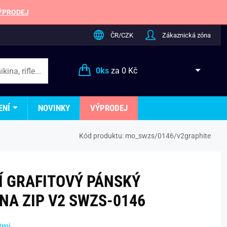
ÝPRODEJ
ČR/CZK
Zákaznická zóna
0
ks
za
0 Kč
ENÍ
NOVINKY
VÝPRODEJ
Kód produktu:
mo_swzs/0146/v2graphite
 GRAFITOVÝ PÁNSKÝ
NA ZIP V2 SWZS-0146
tmi