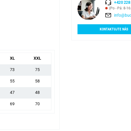
+420 228
(Po - Pá: 8-16
info@bud
KONTAKTUJTE NÁS
XL
XXL
73
75
55
58
47
48
69
70