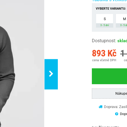
VYBERTE VARIANTU:
S
M
3 - 5 dní
3 - 5 d
Dostupnost
:
skla
893 Kč
1
cena včetně DPH
ce
Nákupe
Doprava: Zasil
Dopr