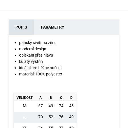
POPIS
PARAMETRY
pánský svetr na zimu
moderní design
oblékání přes hlavu
kulatý výstřih
ideální pro běžné nošení
material: 100% polyester
VELIKOST
A
B
C
D
M
67
49
74
48
L
70
52
76
49
XL
74
55
77
50