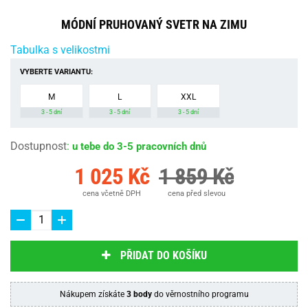
MÓDNÍ PRUHOVANÝ SVETR NA ZIMU
Tabulka s velikostmi
VYBERTE VARIANTU:
M
L
XXL
3 - 5 dní
3 - 5 dní
3 - 5 dní
Dostupnost
:
u tebe do 3-5 pracovních dnů
1 025 Kč
1 859 Kč
cena včetně DPH
cena před slevou
PŘIDAT DO KOŠÍKU
Nákupem získáte
3 body
do věrnostního programu