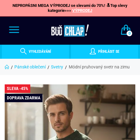
NEPROPÁSNI MEGA VÝPRODEJ se slevami do 70%! 🔝Top slevy
kategorie»»»
VÝPRODEJ
0
VYHLEDÁVÁNÍ
PŘIHLÁSIT SE
Pánské oblečení
Svetry
Módní pruhovaný svetr na zimu
SLEVA -45%
DOPRAVA ZDARMA