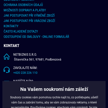
OCHRANA OSOBNÍCH ÚDAJŮ
MOŽNOSTI DOPRAVY A PLATBY
JAK POSTUPOVAT PŘI VÝMĚNĚ ZBOŽÍ
JAK POSTUPOVAT PŘI VRÁCENÍ ZBOŽÍ
KONTAKTY
ČASTO KLADENÉ DOTAZY
ODSTOUPENÍ OD SMLOUVY - ONLINE FORMULÁŘ
KONTAKT
NETBIZNIS S.R.O.
Štiavnička 561, 97681, Podbrezová
ZAVOLAJTE NÁM:
+420 228 226 110
NAPÍŠTE NÁM:
info@budchlap.cz
Na Vašem soukromí nám záleží
UŽITEČNÉ INFORMACE
Soubory cookies vám pomohou rychle najít to, co potřebujete, ušetří
vám čas a zabrání tomu, aby se vám zobrazovaly reklamy, o které
O NÁS
se nezajímáte. Používáme
cookies
, abychom vám oznámili, že jste