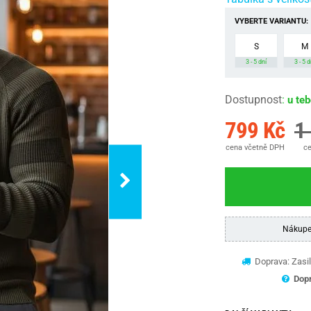
VYBERTE VARIANTU:
S
M
3 - 5 dní
3 - 5 d
Dostupnost
:
u te
799 Kč
1
cena včetně DPH
ce
Nákupe
Doprava: Zasil
Dopr