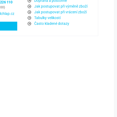
Doprava a poštovné
 226 110
Jak postupovat při výměně zboží
:00)
Jak postupovat při vrácení zboží
chlap.cz
Tabulky velikostí
Často kladené dotazy