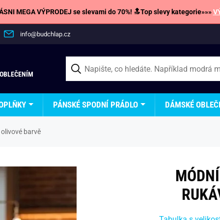
SNI MEGA VÝPRODEJ se slevami do 70%! 🔝Top slevy kategorie»»»
V
info@budchlap.cz
 OBLEČENÍM
OPLŇKY
PÁNSKÉ SPODNÍ PRÁDLO
DÁMSKÉ OBLEČ
olivové barvě
MÓDNÍ
RUKÁ
Tabulka s velikos