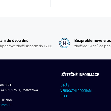
ání do dvou dnů
Bezproblémové vrác
objednávce zboží skladem do 12:00
zboží do 14 dnů od jeho 
UŽITEČNÉ INFORMACE
IS S.R.O.
O NÁS
čka 561, 97681, Podbrezová
VĚRNOSTNÍ PROGRAM
BLOG
JTE NÁM:
8 226 110