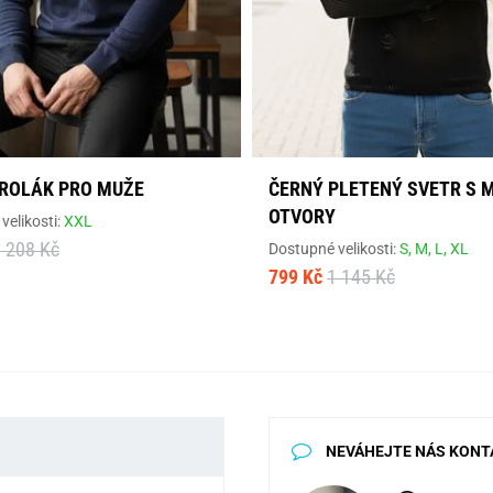
ROLÁK PRO MUŽE
ČERNÝ PLETENÝ SVETR S 
OTVORY
velikosti:
XXL
 208 Kč
Dostupné velikosti:
S,
M,
L,
XL
799 Kč
1 145 Kč
NEVÁHEJTE NÁS KONT