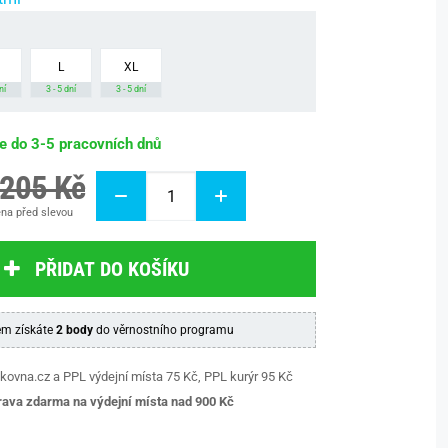
L
XL
ní
3 - 5 dní
3 - 5 dní
be do 3-5 pracovních dnů
 205 Kč
na před slevou
PŘIDAT DO KOŠÍKU
m získáte
2 body
do věrnostního programu
kovna.cz a PPL výdejní místa 75 Kč, PPL kurýr 95 Kč
ava zdarma na výdejní místa nad 9
00 Kč