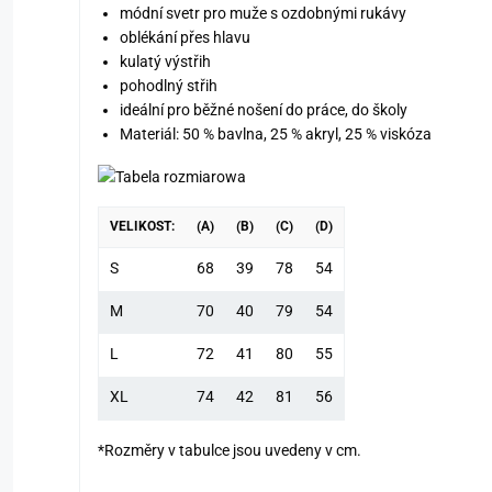
módní svetr pro muže s ozdobnými rukávy
oblékání přes hlavu
kulatý výstřih
pohodlný střih
ideální pro běžné nošení do práce, do školy
Materiál: 50 % bavlna, 25 % akryl, 25 % viskóza
VELIKOST:
(A)
(B)
(C)
(D)
S
68
39
78
54
M
70
40
79
54
L
72
41
80
55
XL
74
42
81
56
*Rozměry v tabulce jsou uvedeny v cm.