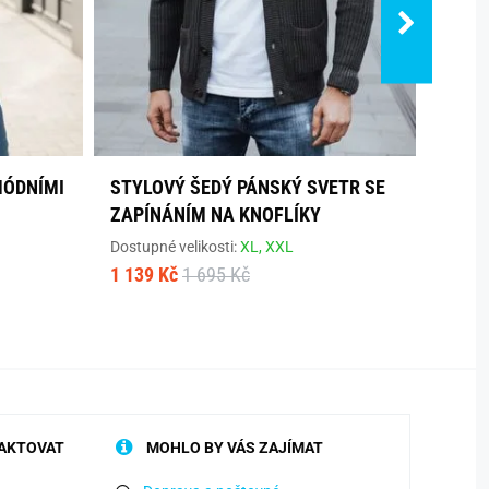
MÓDNÍMI
STYLOVÝ ŠEDÝ PÁNSKÝ SVETR SE
PARÁ
ZAPÍNÁNÍM NA KNOFLÍKY
BARV
Dostupné velikosti:
XL,
XXL
Dostup
1 139 Kč
1 695 Kč
799 K
AKTOVAT
MOHLO BY VÁS ZAJÍMAT