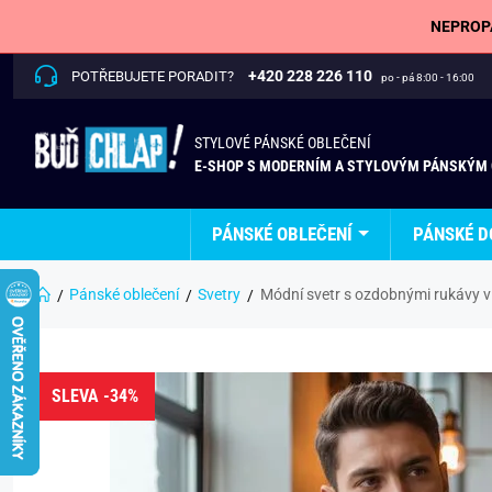
NEPROPÁ
+420 228 226 110
POTŘEBUJETE PORADIT?
po - pá 8:00 - 16:00
STYLOVÉ PÁNSKÉ OBLEČENÍ
E-SHOP S MODERNÍM A STYLOVÝM PÁNSKÝM
PÁNSKÉ OBLEČENÍ
PÁNSKÉ D
Pánské oblečení
Svetry
Módní svetr s ozdobnými rukávy v 
SLEVA -34%