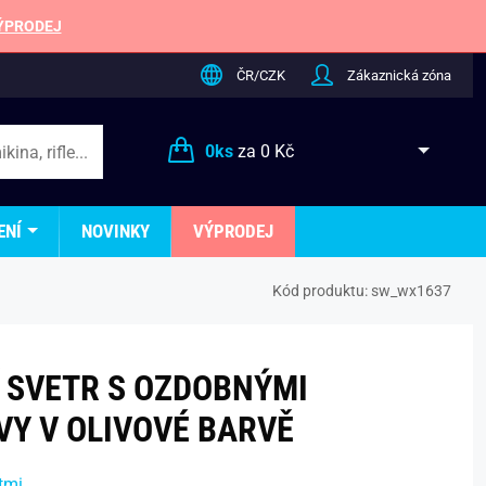
ÝPRODEJ
ČR/CZK
Zákaznická zóna
0
ks
za
0 Kč
ENÍ
NOVINKY
VÝPRODEJ
Kód produktu:
sw_wx1637
 SVETR S OZDOBNÝMI
VY V OLIVOVÉ BARVĚ
tmi