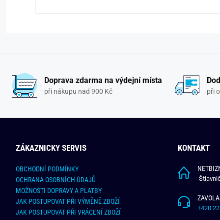
Doprava zdarma na výdejní místa
Dod
při nákupu nad 900 Kč
při 
ZÁKAZNICKY SERVIS
KONTAKT
NETBIZN
OBCHODNÍ PODMÍNKY
Štiavni
OCHRANA OSOBNÍCH ÚDAJŮ
MOŽNOSTI DOPRAVY A PLATBY
ZAVOLA
JAK POSTUPOVAT PŘI VÝMĚNĚ ZBOŽÍ
+420 22
JAK POSTUPOVAT PŘI VRÁCENÍ ZBOŽÍ